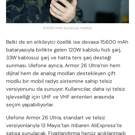
15.600 mAh bataryalı telefon
Belki de en etkileyici özellik ise devasa 15.600 mAh
bataryasıyla birlikte gelen 120W kablolu hızlı şarj,
33W kablosuz şarj ve hatta ters şarj desteği
sunması. Ulefone ayrıca, Armor 26 Ultra’nın hem
dijital hem de analog modları destekleyen çift
modlu bir mobil radyo sistemine sahip telsiz
versiyonunu da sunuyor. Kullanıcılar, daha iyi telsiz
işlevselliği için UHF ve VHF antenleri arasında
seçim yapabiliyorlar.
Ulefone Armor 26 Ultra, standart ve telsiz
versiyonlarıyla 13 Mayıs’tan itibaren AliExpress’te
satışa sunulacak. Fiyatlandırma henüz açıklanmadı