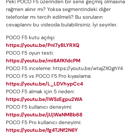
Peki POCO F5 üzerinden bir sene geçmiş olmasına
rağmen alınır mı? Yoksa segmentindeki diğer
telefonlar mı tercih edilmeli? Bu soruların
cevaplarını bu videoda bulabilirsiniz. İyi seyirler.
POCO F5 kutu açılışı:
https://youtu.be/PnI7yBLYRXQ
POCO F5 oyun testi:
https://youtu.be/mi6AfKfdcPM
POCO F5 inceleme: https://youtu.be/wtajZX0ghY4
POCO F5 vs POCO F5 Pro kıyaslama:
https://youtu.be/L_LDVhypCc4
POCO F5 almak için 5 neden:
https://youtu.be/lWSzEgpu2WA
POCO F5 kullanıcı deneyimi:
https://youtu.be/jUjWaNMBb68
POCO F5 Pro kullanıcı deneyimi:
https://youtu.be/fg4TJNf2N6Y