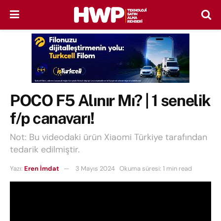
POCO F5 Alınır Mı? | 1 senelik
f/p canavarı!
Not: Bu videodaki ürün Xiaomi Türkiye tarafından
tedarik edilmiştir.
Yazı:
Eren İmdat
3 Mayıs 2024
Okuma süresi: 1 min read