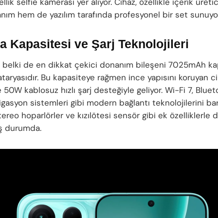
lik selfie kamerası yer alıyor. Cihaz, özellikle içerik üretici
ım hem de yazılım tarafında profesyonel bir set sunuyor
a Kapasitesi ve Şarj Teknolojileri
 belki de en dikkat çekici donanım bileşeni 7025mAh kap
taryasıdır. Bu kapasiteye rağmen ince yapısını koruyan c
 50W kablosuz hızlı şarj desteğiyle geliyor. Wi-Fi 7, Bluet
gasyon sistemleri gibi modern bağlantı teknolojilerini ba
tereo hoparlörler ve kızılötesi sensör gibi ek özelliklerle 
ş durumda.