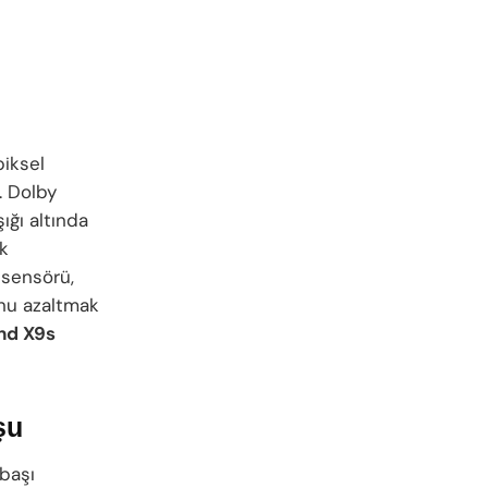
iksel
. Dolby
ığı altında
ik
 sensörü,
unu azaltmak
nd X9s
şu
 başı