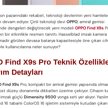
efon pazarındaki rekabet, teknoloji devlerinin yeni hamleler
devam ediyor. Çinli teknoloji devi
OPPO
, amiral gemisi
de dengeleri değiştirecek yeni modeli
OPPO Find X9s
Pr
n bir etkinlikle resmen tanıttı. Hasselblad imzalı kamera
nadir görülen devasa batarya kapasitesiyle öne çıkan cih
iyle kullanıcılarına neler sunuyor?
Find X9s Pro Teknik Özellikle
ım Detayları
 Find X9s
Pro, kompakt bir amiral gemisi yapısında olm
st düzey donanımla dikkatleri üzerine çekiyor. Cihazın k
imzalı güçlü
Dimensity 9500
yonga seti yer alıyor. Yazıl
id 16 tabanlı ColorOS 16 işletim sistemiyle kutudan çıkan