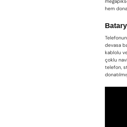
megapiksel
hem donan
Batary
Telefonun
devasa ba
kablolu ve
çoklu navi
telefon, s
donatılmı