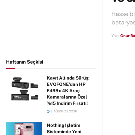
Hasselbla
bataryas
Yazı:
Onur Ba
Haftanın Seçkisi
Kayıt Altında Sürüş:
EVOFONE’dan HP
F499x 4K Araç
Kameralarına Özel
%15 İndirim Fırsatı!
3 AĞUSTOS 2026
Nothing İşletim
Sisteminde Yeni