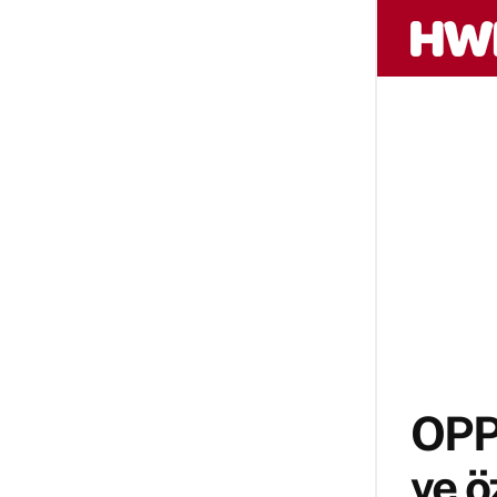
OPPO
ve ö