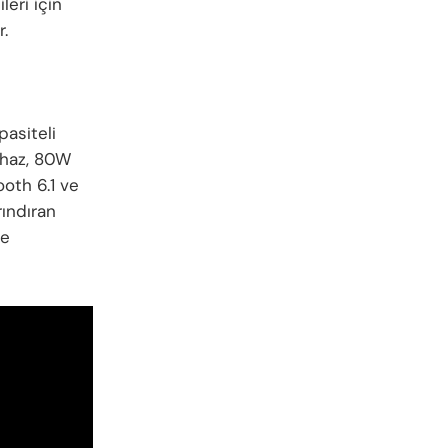
leri için
.
asiteli
ihaz, 80W
ooth 6.1 ve
rındıran
de