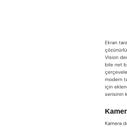
Ekran tar
çözünürlü
Vision des
bile net b
çerçevele
modern ta
için ekle
serisinin 
Kamer
Kamera do