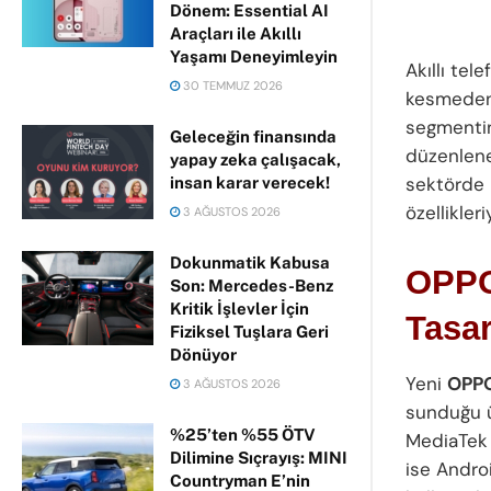
Dönem: Essential AI
Araçları ile Akıllı
Yaşamı Deneyimleyin
Akıllı tel
30 TEMMUZ 2026
kesmeden 
segmentin
Geleceğin finansında
düzenlene
yapay zeka çalışacak,
sektörde 
insan karar verecek!
özellikler
3 AĞUSTOS 2026
Dokunmatik Kabusa
OPPO 
Son: Mercedes-Benz
Kritik İşlevler İçin
Tasar
Fiziksel Tuşlara Geri
Dönüyor
Yeni
OPPO
3 AĞUSTOS 2026
sunduğu ü
%25’ten %55 ÖTV
MediaTek 
Dilimine Sıçrayış: MINI
ise Andro
Countryman E’nin