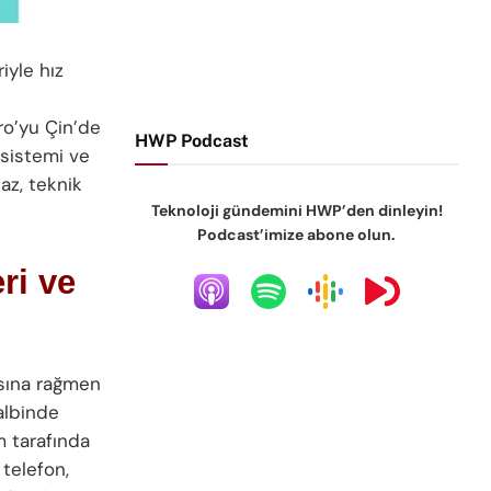
iyle hız
o’yu Çin’de
HWP Podcast
 sistemi ve
az, teknik
Teknoloji gündemini HWP’den dinleyin!
Podcast’imize abone olun.
ri ve
asına rağmen
albinde
ım tarafında
 telefon,