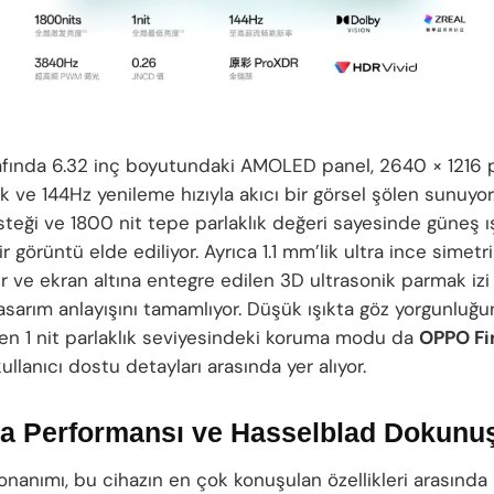
afında 6.32 inç boyutundaki AMOLED panel, 2640 × 1216 p
k ve 144Hz yenileme hızıyla akıcı bir görsel şölen sunuyor
teği ve 1800 nit tepe parlaklık değeri sayesinde güneş ış
ir görüntü elde ediliyor. Ayrıca 1.1 mm’lik ultra ince simetr
r ve ekran altına entegre edilen 3D ultrasonik parmak izi
sarım anlayışını tamamlıyor. Düşük ışıkta göz yorgunluğ
nen 1 nit parlaklık seviyesindeki koruma modu da
OPPO Fi
kullanıcı dostu detayları arasında yer alıyor.
a Performansı ve Hasselblad Dokunu
nanımı, bu cihazın en çok konuşulan özellikleri arasında