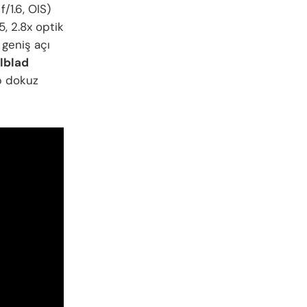
/1.6, OIS)
, 2.8x optik
 geniş açı
lblad
p dokuz