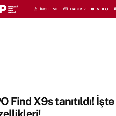
İNCELEME
HABER
VIDEO
 Find X9s tanıtıldı! İşte 
zellikleri!