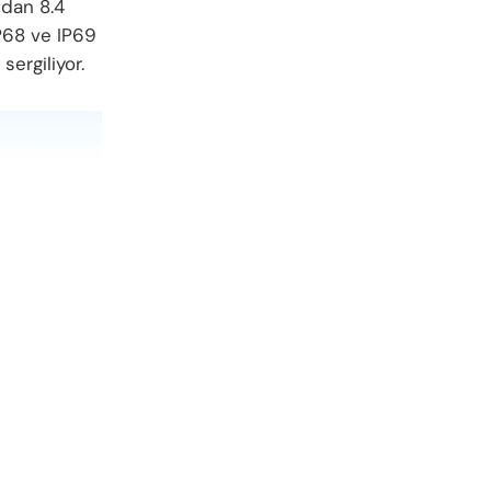
ndan 8.4
IP68 ve IP69
sergiliyor.