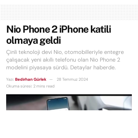
Nio Phone 2 iPhone katili
olmaya geldi
Çinli teknoloji devi Nio, otomobilleriyle entegre
çalışacak yeni akıllı telefonu olan Nio Phone 2
modelini piyasaya sürdü. Detaylar haberde.
Yazı:
Bedirhan Gürlek
28 Temmuz 2024
Okuma süresi: 2 mins read