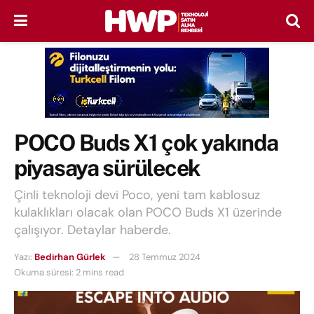
POCO Buds X1 çok yakında
piyasaya sürülecek
Çinli teknoloji devi Poco, yeni tam kablosuz
kulaklıkları olacak olan POCO Buds X1 üzerinde
çalışıyor. Detaylar haberde.
Yazı:
Bedirhan Gürlek
28 Temmuz 2024
Okuma süresi: 2 mins read