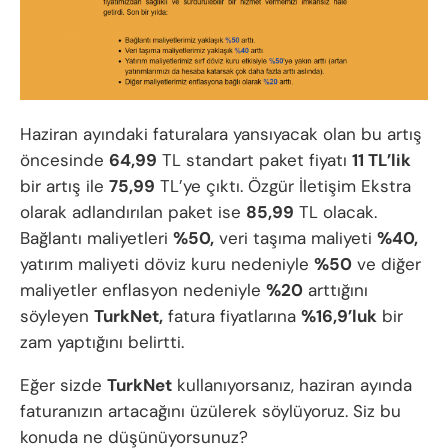
Haziran ayındaki faturalara yansıyacak olan bu artış
öncesinde
64,99
TL standart paket fiyatı
11 TL’lik
bir artış ile
75,99
TL’ye çıktı. Özgür İletişim Ekstra
olarak adlandırılan paket ise
85,99
TL olacak.
Bağlantı maliyetleri
%50,
veri taşıma maliyeti
%40,
yatırım maliyeti döviz kuru nedeniyle
%50
ve diğer
maliyetler enflasyon nedeniyle
%20
arttığını
söyleyen
TurkNet,
fatura fiyatlarına
%16,9’luk
bir
zam yaptığını belirtti.
Eğer sizde
TurkNet
kullanıyorsanız, haziran ayında
faturanızın artacağını üzülerek söylüyoruz. Siz bu
konuda ne düşünüyorsunuz?