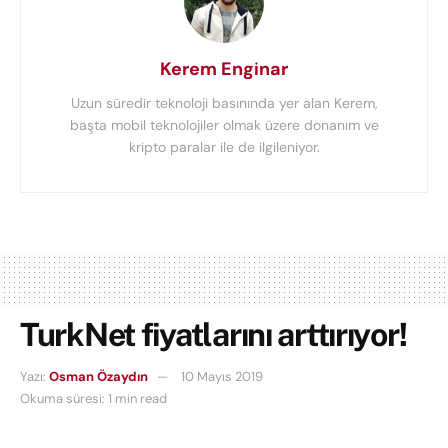
Kerem Enginar
Uzun süredir teknoloji basınında yer alan Kerem,
başta mobil teknolojiler olmak üzere donanım ve
kripto paralar ile de ilgileniyor.
TurkNet fiyatlarını arttırıyor!
Yazı:
Osman Özaydın
10 Mayıs 2019
Okuma süresi: 1 min read