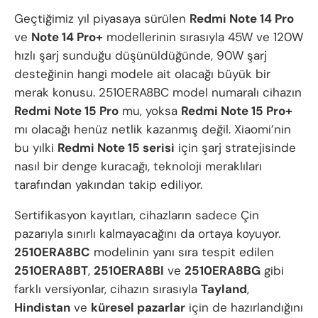
Geçtiğimiz yıl piyasaya sürülen
Redmi Note 14 Pro
ve
Note 14 Pro+
modellerinin sırasıyla 45W ve 120W
hızlı şarj sunduğu düşünüldüğünde, 90W şarj
desteğinin hangi modele ait olacağı büyük bir
merak konusu. 2510ERA8BC model numaralı cihazın
Redmi Note 15 Pro
mu, yoksa
Redmi Note 15 Pro+
mı olacağı henüz netlik kazanmış değil. Xiaomi’nin
bu yılki
Redmi Note 15 serisi
için şarj stratejisinde
nasıl bir denge kuracağı, teknoloji meraklıları
tarafından yakından takip ediliyor.
Sertifikasyon kayıtları, cihazların sadece Çin
pazarıyla sınırlı kalmayacağını da ortaya koyuyor.
2510ERA8BC
modelinin yanı sıra tespit edilen
2510ERA8BT
,
2510ERA8BI
ve
2510ERA8BG
gibi
farklı versiyonlar, cihazın sırasıyla
Tayland
,
Hindistan
ve
küresel pazarlar
için de hazırlandığını