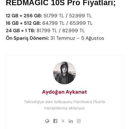
REDMAGIC 10S Pro Fiyatları;
12 GB + 256 GB:
51.799 TL / 52.999 TL
16 GB + 512 GB:
64.799 TL / 65.999 TL
24 GB + 1 TB:
81.799 TL / 82.999 TL
Ön Spariş Dönemi:
31 Temmuz – 5 Ağustos
Aydoğan Aykanat
Teknolojiye olan tutkusunu Hardware Plus'ta
meraklılarına aktarıyor.