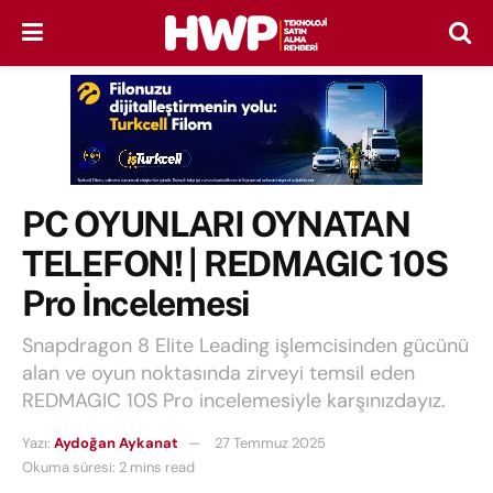
PC OYUNLARI OYNATAN
TELEFON! | REDMAGIC 10S
Pro İncelemesi
Snapdragon 8 Elite Leading işlemcisinden gücünü
alan ve oyun noktasında zirveyi temsil eden
REDMAGIC 10S Pro incelemesiyle karşınızdayız.
Yazı:
Aydoğan Aykanat
27 Temmuz 2025
Okuma süresi: 2 mins read