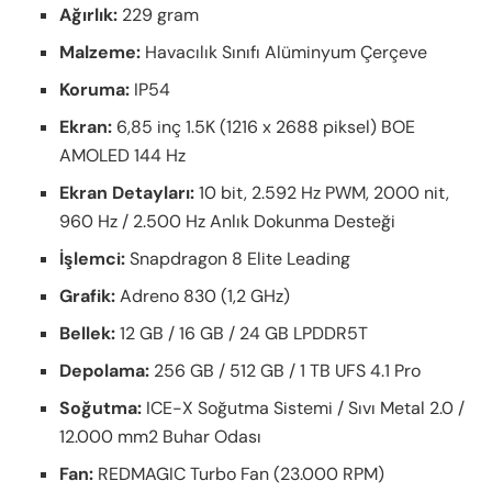
Ağırlık:
229 gram
Malzeme:
Havacılık Sınıfı Alüminyum Çerçeve
Koruma:
IP54
Ekran:
6,85 inç 1.5K (1216 x 2688 piksel) BOE
AMOLED 144 Hz
Ekran Detayları:
10 bit, 2.592 Hz PWM, 2000 nit,
960 Hz / 2.500 Hz Anlık Dokunma Desteği
İşlemci:
Snapdragon 8 Elite Leading
Grafik:
Adreno 830 (1,2 GHz)
Bellek:
12 GB / 16 GB / 24 GB LPDDR5T
Depolama:
256 GB / 512 GB / 1 TB UFS 4.1 Pro
Soğutma:
ICE-X Soğutma Sistemi / Sıvı Metal 2.0 /
12.000 mm2 Buhar Odası
Fan:
REDMAGIC Turbo Fan (23.000 RPM)