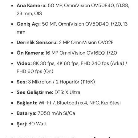
Ana Kamera:
50 MP, OmniVision OV50E40, f/1.88,
23 mm, OIS
Geniş Açı:
50 MP, OmniVision OV50D40, f/2.0, 13
mm
Derinlik Sensörü:
2 MP OmniVision OV02F
Ön Kamera:
16 MP OmniVision OV16EQ, f/2.0
Video:
8K 30 fps, 4K 60 fps, FHD 240 fps (Arka) /
FHD 60 fps (Ön)
Ses:
3 Mikrofon / 2 Hoparlör (1115K)
Ses Geliştirme:
DTS: X Ultra
Bağlantı:
Wi-Fi 7, Bluetooth 5.4, NFC, Kızılötesi
Batarya:
7050 mAh Si/Ca
Şarj:
80 Watt