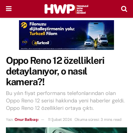
Oppo Reno 12 özellikleri
detaylanıyor, o nasıl
kamera?!
Bu yılın fiyat performans telefonlarından olan
Oppo Reno 12 serisi hakkında yeni haberler geldi.
Oppo Reno 12 özellikleri ortaya çıktı.
Yazı:
Onur Balbaşı
11 Şubat 2024
Okuma süresi: 3 mins read