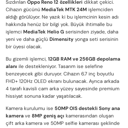
Sızdırılan
Oppo Reno 12
özellikleri
dikkat çekici.
Cihazın gücünü
MediaTek MTK 24M
işlemciden
aldığı görülüyor. Ne yazık ki bu işlemcinin kesin adı
hakkında henüz bir bilgi yok. Büyük ihtimalle bu
işlemci
MediaTek
Helio G
serisinden ziyade, daha
yeni ve daha güçlü
Dimensity
yonga seti serisinin
bir üyesi olacak.
Bu gizemli işlemci,
12GB RAM ve 256GB depolama
alanı
ile destekleniyor. Tasarım ise selefine
benzeyecek gibi duruyor. Cihazın 6.7 inç boyutlu
FHD+ 120Hz OLED ekranı bulunacak. Ayrıca arkada
4 tarafı kavisli cam arka yüzey sayesinde premium
hissiyat sonuna kadar yaşatılacak.
Kamera kurulumu ise
50MP OIS destekli Sony ana
kamera
ve
8MP
geniş açı
kamerasından oluşan
çift arka kamera ve 50MP selfie kamerası şeklinde