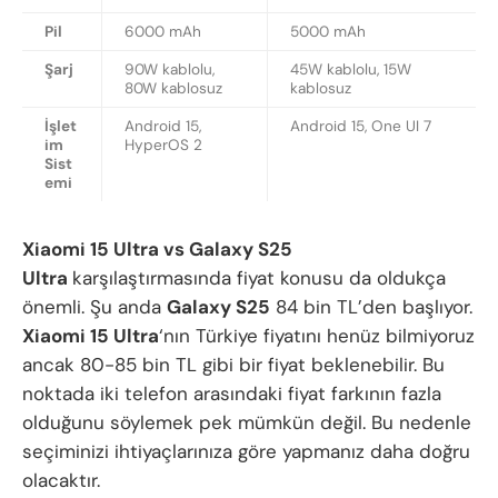
Pil
6000 mAh
5000 mAh
Şarj
90W kablolu,
45W kablolu, 15W
80W kablosuz
kablosuz
İşlet
Android 15,
Android 15, One UI 7
im
HyperOS 2
Sist
emi
Xiaomi 15 Ultra vs Galaxy S25
Ultra
karşılaştırmasında fiyat konusu da oldukça
önemli. Şu anda
Galaxy S25
84 bin TL’den başlıyor.
Xiaomi 15 Ultra
‘nın Türkiye fiyatını henüz bilmiyoruz
ancak 80-85 bin TL gibi bir fiyat beklenebilir. Bu
noktada iki telefon arasındaki fiyat farkının fazla
olduğunu söylemek pek mümkün değil. Bu nedenle
seçiminizi ihtiyaçlarınıza göre yapmanız daha doğru
olacaktır.