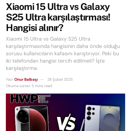
Xiaomi 15 Ultra vs Galaxy
S25 Ultra karşılaştırması!
Hangisi alınır?
Xiaomi 15 Ultra vs Galaxy S25 Ultra
karşılaştırmasında hangisinin daha önde olduğu
sorusu kullanıcıların kafasını karıştırıyor. Peki bu
iki telefondan hangisi tercih edilmeli? İşte
karşılaştırma.
Yazı:
Onur Balbaşı
28 Şubat 2025
Okuma süresi: 5 mins read