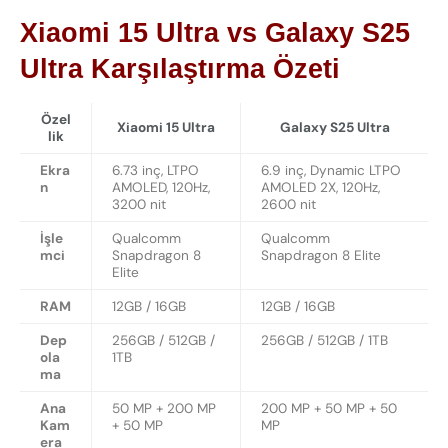
Xiaomi 15 Ultra vs Galaxy S25
Ultra Karşılaştırma Özeti
Özel
Xiaomi 15 Ultra
Galaxy S25 Ultra
lik
Ekra
6.73 inç, LTPO
6.9 inç, Dynamic LTPO
n
AMOLED, 120Hz,
AMOLED 2X, 120Hz,
3200 nit
2600 nit
İşle
Qualcomm
Qualcomm
mci
Snapdragon 8
Snapdragon 8 Elite
Elite
RAM
12GB / 16GB
12GB / 16GB
Dep
256GB / 512GB /
256GB / 512GB / 1TB
ola
1TB
ma
Ana
50 MP + 200 MP
200 MP + 50 MP + 50
Kam
+ 50 MP
MP
era