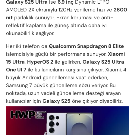
Galaxy S25 Ultra
ise
6.9 inç
Dynamic LTPO
AMOLED 2X ekranıyla 120Hz yenileme hızı ve
2600
nit
parlaklık sunuyor. Ekran koruması ve anti-
reflektif kaplama ile güneş altında daha iyi
okunabilirlik sağlıyor.
Her iki telefon da
Qualcomm Snapdragon 8 Elite
işlemcisiyle güçlü bir performans sunuyor.
Xiaomi
15 Ultra
,
HyperOS 2
ile gelirken,
Galaxy S25 Ultra
One UI 7
ile kullanıcıların karşısına çıkıyor. Xiaomi, 4
büyük Android güncellemesi vaat ederken,
Samsung 7 büyük güncelleme sözü veriyor. Bu
noktada, uzun vadeli güncelleme desteği arayan
kullanıcılar için
Galaxy S25
öne çıkıyor diyebiliriz.