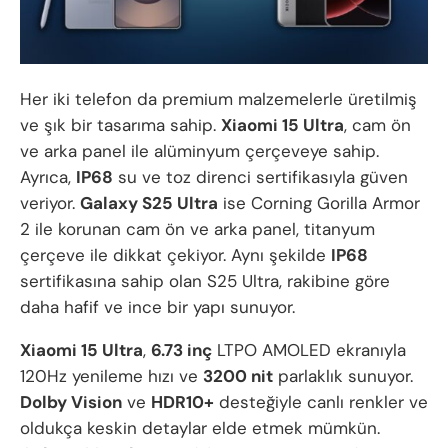
Her iki telefon da premium malzemelerle üretilmiş
ve şık bir tasarıma sahip.
Xiaomi 15 Ultra
, cam ön
ve arka panel ile alüminyum çerçeveye sahip.
Ayrıca,
IP68
su ve toz direnci sertifikasıyla güven
veriyor.
Galaxy S25 Ultra
ise Corning Gorilla Armor
2 ile korunan cam ön ve arka panel, titanyum
çerçeve ile dikkat çekiyor. Aynı şekilde
IP68
sertifikasına sahip olan S25 Ultra, rakibine göre
daha hafif ve ince bir yapı sunuyor.
Xiaomi 15 Ultra
,
6.73 inç
LTPO AMOLED ekranıyla
120Hz yenileme hızı ve
3200 nit
parlaklık sunuyor.
Dolby Vision
ve
HDR10+
desteğiyle canlı renkler ve
oldukça keskin detaylar elde etmek mümkün.