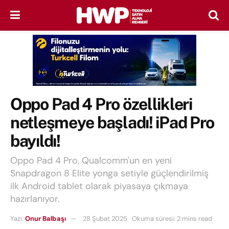
Oppo Pad 4 Pro özellikleri
netleşmeye başladı! iPad Pro
bayıldı!
Oppo Pad 4 Pro, Qualcomm'un en yeni
Snapdragon 8 Elite yonga setiyle güçlendirilmiş
ilk Android tablet olarak piyasaya çıkmaya
hazırlanıyor.
Yazı:
Onur Balbaşı
28 Şubat 2025
Okuma süresi: 2 mins read