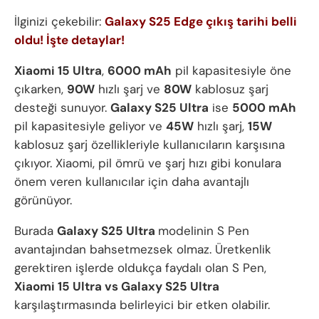
İlginizi çekebilir:
Galaxy S25 Edge çıkış tarihi belli
oldu! İşte detaylar!
Xiaomi 15 Ultra
,
6000 mAh
pil kapasitesiyle öne
çıkarken,
90W
hızlı şarj ve
80W
kablosuz şarj
desteği sunuyor.
Galaxy S25 Ultra
ise
5000 mAh
pil kapasitesiyle geliyor ve
45W
hızlı şarj,
15W
kablosuz şarj özellikleriyle kullanıcıların karşısına
çıkıyor. Xiaomi, pil ömrü ve şarj hızı gibi konulara
önem veren kullanıcılar için daha avantajlı
görünüyor.
Burada
Galaxy S25 Ultra
modelinin S Pen
avantajından bahsetmezsek olmaz. Üretkenlik
gerektiren işlerde oldukça faydalı olan S Pen,
Xiaomi 15 Ultra vs Galaxy S25 Ultra
karşılaştırmasında belirleyici bir etken olabilir.