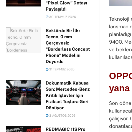
“Pixel Glow” Detayı
Paylaşıldı
30 TEMMUZ 2026
Teknoloji
lansmanın
Sektörde Bir İlk:
planladığı
Tecno, 0 mm
9400, Med
Çerçevesiz
ve beklen
“Borderless Concept
Phone” Modelini
kullanılac
Duyurdu
31 TEMMUZ 2026
OPPO 
Dokunmatik Kabusa
yana
Son: Mercedes-Benz
Kritik İşlevler İçin
Fiziksel Tuşlara Geri
Son döneml
Dönüyor
kullanaca
3 AĞUSTOS 2026
çalışıyor
donatılac
REDMAGIC 11S Pro