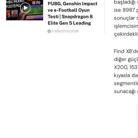
başladığı 
PUBG, Genshin Impact
ise 8987 
ve e-Football Oyun
Testi | Snapdragon 8
sonuçlar 
Elite Gen 5 Leading
işlemcisi
3 AĞUSTOS 2026
çekirdekli
Find X8’de
diğer güç
X200, 153
kıyasla da
segmentle
sunacağı 