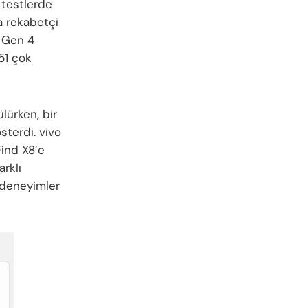
 testlerde
a rekabetçi
 Gen 4
51 çok
lürken, bir
terdi. vivo
Find X8’e
arklı
 deneyimler