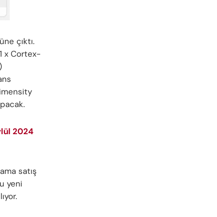
üne çıktı.
1 x Cortex-
)
ans
Dimensity
apacak.
ylül 2024
lama satış
bu yeni
ıyor.