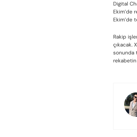
Digital Ch
Ekim’de re
Ekim’de t
Rakip işl
çıkacak. X
sonunda t
rekabetin 