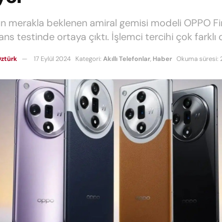
 merakla beklenen amiral gemisi modeli OPPO F
s testinde ortaya çıktı. İşlemci tercihi çok farklı 
ztürk
17 Eylül 2024
Kategori:
Akıllı Telefonlar
,
Haber
Okuma süresi: 