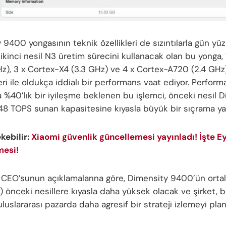
9400 yongasının teknik özellikleri de sızıntılarla gün yüz
ikinci nesil N3 üretim sürecini kullanacak olan bu yonga, 
Hz), 3 x Cortex-X4 (3.3 GHz) ve 4 x Cortex-A720 (2.4 GHz
ri ile oldukça iddialı bir performans vaat ediyor. Perform
 %40’lık bir iyileşme beklenen bu işlemci, önceki nesil 
8 TOPS sunan kapasitesine kıyasla büyük bir sıçrama y
ekebilir:
Xiaomi güvenlik güncellemesi yayınladı! İşte E
mesi!
CEO’sunun açıklamalarına göre, Dimensity 9400’ün orta
P) önceki nesillere kıyasla daha yüksek olacak ve şirket, 
luslararası pazarda daha agresif bir strateji izlemeyi planl