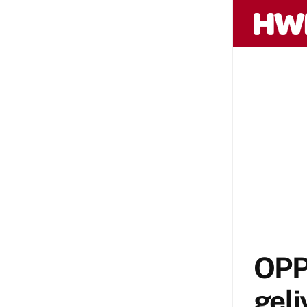
OPP
geli