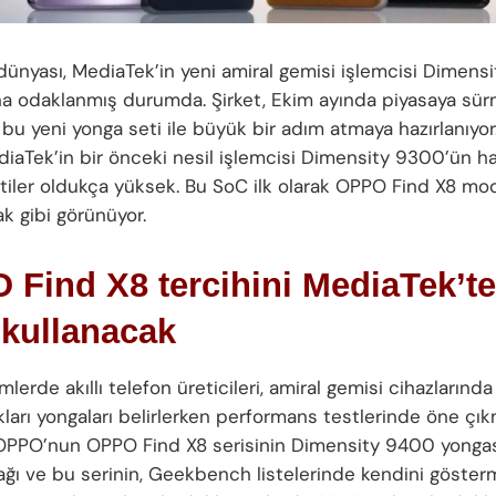
 dünyası, MediaTek’in yeni amiral gemisi işlemcisi Dimen
a odaklanmış durumda. Şirket, Ekim ayında piyasaya sür
 bu yeni yonga seti ile büyük bir adım atmaya hazırlanıyo
iaTek’in bir önceki nesil işlemcisi Dimensity 9300’ün ha
tiler oldukça yüksek. Bu SoC ilk olarak OPPO Find X8 mo
ak gibi görünüyor.
Find X8 tercihini MediaTek’t
 kullanacak
erde akıllı telefon üreticileri, amiral gemisi cihazlarında
kları yongaları belirlerken performans testlerinde öne çı
. OPPO’nun OPPO Find X8 serisinin Dimensity 9400 yongas
ağı ve bu serinin, Geekbench listelerinde kendini göste