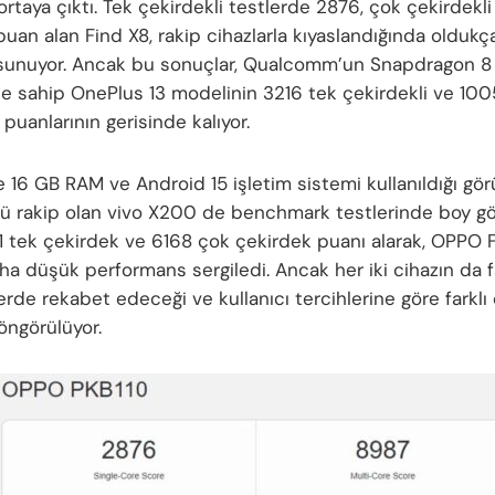
ortaya çıktı. Tek çekirdekli testlerde 2876, çok çekirdekli
puan alan Find X8, rakip cihazlarla kıyaslandığında oldukç
sunuyor. Ancak bu sonuçlar, Qualcomm’un Snapdragon 8
ne sahip OnePlus 13 modelinin 3216 tek çekirdekli ve 100
 puanlarının gerisinde kalıyor.
 16 GB RAM ve Android 15 işletim sistemi kullanıldığı görü
lü rakip olan vivo X200 de benchmark testlerinde boy gös
1 tek çekirdek ve 6168 çok çekirdek puanı alarak, OPPO 
ha düşük performans sergiledi. Ancak her iki cihazın da f
rde rekabet edeceği ve kullanıcı tercihlerine göre farklı
öngörülüyor.