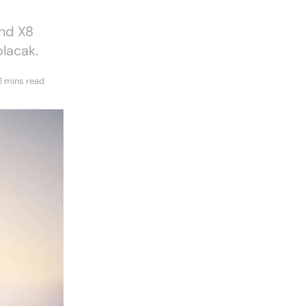
ind X8
olacak.
2 mins read