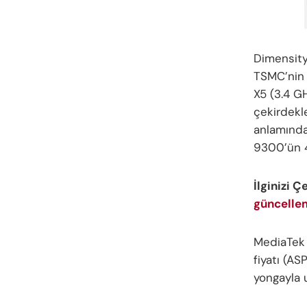
Dimensity 
TSMC’nin 
X5 (3.4 G
çekirdekle
anlamında
9300’ün 4
İlginizi Ç
güncelle
MediaTek 
fiyatı (AS
yongayla u