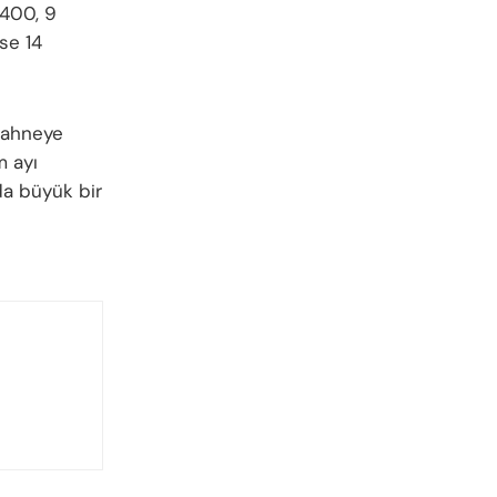
9400, 9
se 14
 sahneye
m ayı
da büyük bir