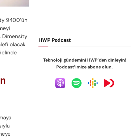
sity 9400’ün
meyi
r. Dimensity
HWP Podcast
lefi olacak
delinde
Teknoloji gündemini HWP’den dinleyin!
Podcast’imize abone olun.
en
kmaya
ıyla
rmeye