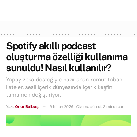
Spotify akıllı podcast
oluşturma özelliği kullanıma
sunuldu! Nasıl kullanılır?
Yapay zeka desteğiyle hazırlanan komut tabanlı
listeler, sesli içerik dünyasında içerik keşfini
tamamen değiştiriyor.
Yazı:
Onur Balbaşı
9 Nisan 2026
Okuma süresi: 3 mins read