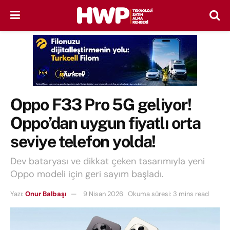
Oppo F33 Pro 5G geliyor!
Oppo’dan uygun fiyatlı orta
seviye telefon yolda!
Dev bataryası ve dikkat çeken tasarımıyla yeni
Oppo modeli için geri sayım başladı.
Yazı:
Onur Balbaşı
9 Nisan 2026
Okuma süresi: 3 mins read