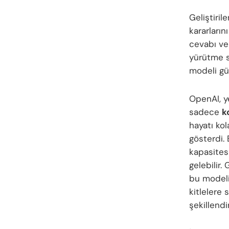
Geliştiril
kararların
cevabı ve
yürütme sü
modeli güv
OpenAI, y
sadece
k
hayatı ko
gösterdi.
kapasites
gelebilir.
bu modeli
kitlelere
şekillendi