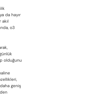
lik
 ya da hayır
 akıl
ında, o3
arak,
 günlük
ip olduğunu
e
haline
ellikleri,
 daha geniş
iden