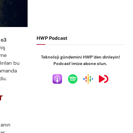
HWP Podcast
i
o3
miş
tme
Teknoloji gündemini HWP’den dinleyin!
ırılan bu
Podcast’imize abone olun.
 zamanda
du.
r
kanın
lar