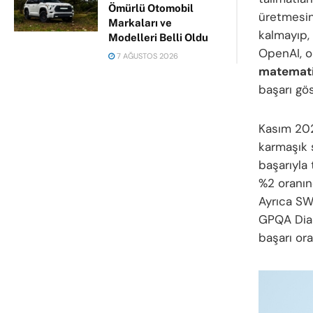
Ömürlü Otomobil
üretmesin
Markaları ve
kalmayıp, 
Modelleri Belli Oldu
OpenAI, o3
7 AĞUSTOS 2026
matemati
başarı gös
Kasım 20
karmaşık 
başarıyla
%2 oranın
Ayrıca SW
GPQA Diam
başarı ora