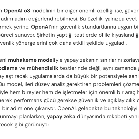
en
OpenAI o3
modelinin bir diğer önemli özelliği ise, güven
ı adım adım değerlendirebilmesi. Bu özellik, yalnızca evet
rmek yerine,
OpenAI
‘nin güvenlik standartlarına uygun bir
reci sunuyor. Şirketin yaptığı testlerde o1 ile kıyaslandığ
enlik yönergelerini çok daha etkili şekilde uyguladı.
eni
muhakeme modeli
yle yapay zekanın sınırlarını zorlay
odlama
ve
mühendislik
testlerinde değil, aynı zamanda
laylaştıracak uygulamalarda da büyük bir potansiyele sah
 Bu model, ileri düzey analiz gerektiren problemleri çözm
iyle hem bireyler hem de işletmeler için önemli bir araç 
 Gerek performans gücü gerekse güvenlik ve açıklayıcılık öz
 bir adım öne çıkarıyor. OpenAI, gelecekte bu teknolojiyi
 sunmayı planlarken,
yapay zeka
dünyasında rekabeti yen
recek gibi görünüyor.