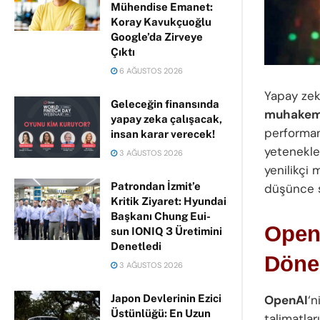
Mühendise Emanet:
Koray Kavukçuoğlu
Google’da Zirveye
Çıktı
6 AĞUSTOS 2026
Yapay zek
Geleceğin finansında
muhakem
yapay zeka çalışacak,
performan
insan karar verecek!
yetenekler
3 AĞUSTOS 2026
yenilikçi
Patrondan İzmit’e
düşünce s
Kritik Ziyaret: Hyundai
Başkanı Chung Eui-
OpenA
sun IONIQ 3 Üretimini
Denetledi
Döne
3 AĞUSTOS 2026
OpenAI
‘n
Japon Devlerinin Ezici
Üstünlüğü: En Uzun
talimatlar