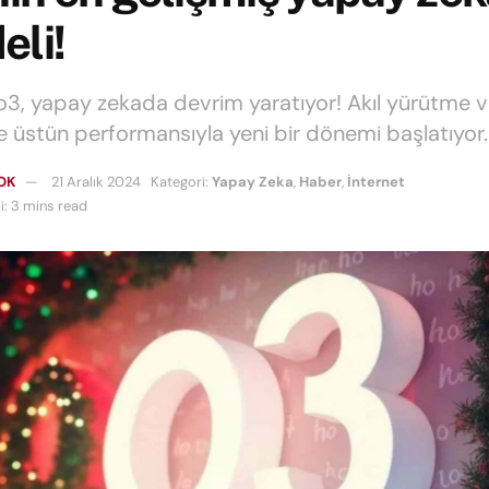
eli!
3, yapay zekada devrim yaratıyor! Akıl yürütme 
üstün performansıyla yeni bir dönemi başlatıyor.
OK
21 Aralık 2024
Kategori:
Yapay Zeka
,
Haber
,
İnternet
: 3 mins read