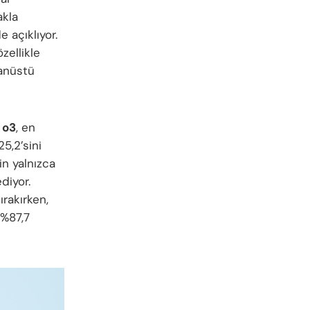
akla
 açıklıyor.
zellikle
ğanüstü
 o3
, en
5,2’sini
in yalnızca
diyor.
rakırken,
%87,7