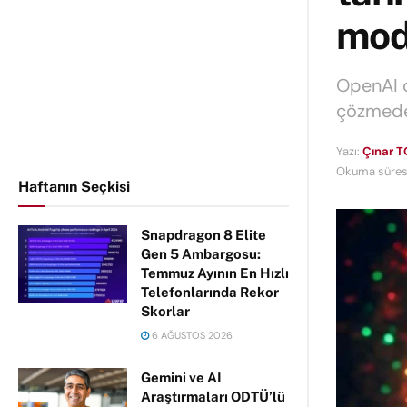
mod
OpenAI o
çözmede 
Yazı:
Çınar T
Okuma süresi
Haftanın Seçkisi
Snapdragon 8 Elite
Gen 5 Ambargosu:
Temmuz Ayının En Hızlı
Telefonlarında Rekor
Skorlar
6 AĞUSTOS 2026
Gemini ve AI
Araştırmaları ODTÜ’lü