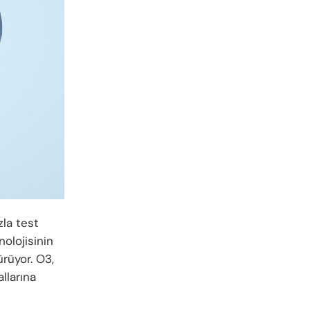
la test
olojisinin
ürüyor. O3,
llarına