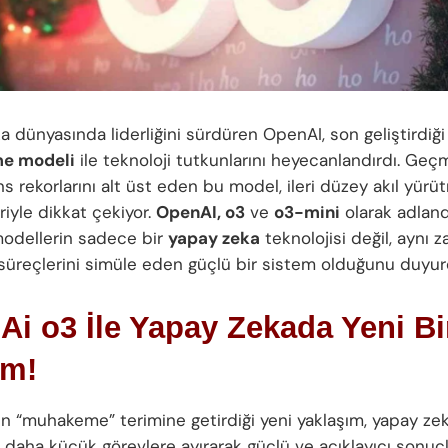
a dünyasında liderliğini sürdüren OpenAI, son geliştirdiğ
e modeli
ile teknoloji tutkunlarını heyecanlandırdı. Geç
s rekorlarını alt üst eden bu model, ileri düzey akıl yürü
iyle dikkat çekiyor.
OpenAI, o3
ve
o3-mini
olarak adland
 modellerin sadece bir
yapay zeka
teknolojisi değil, aynı
üreçlerini simüle eden güçlü bir sistem olduğunu duyur
i o3 İle Yapay Zekada Yeni Bi
m!
in “muhakeme” terimine getirdiği yeni yaklaşım, yapay ze
ı daha küçük görevlere ayırarak güçlü ve açıklayıcı sonuç