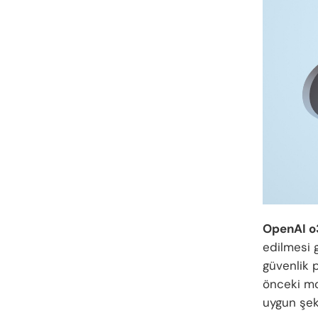
OpenAI o
edilmesi g
güvenlik p
önceki mod
uygun şek