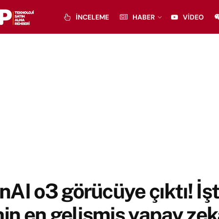
İNCELEME
HABER
VIDEO
AI o3 görücüye çıktı! İş
hin en gelişmiş yapay ze