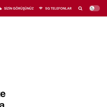
SIZIN GÖRÜŞÜNÜZ
5G TELEFONLAR
te
ka