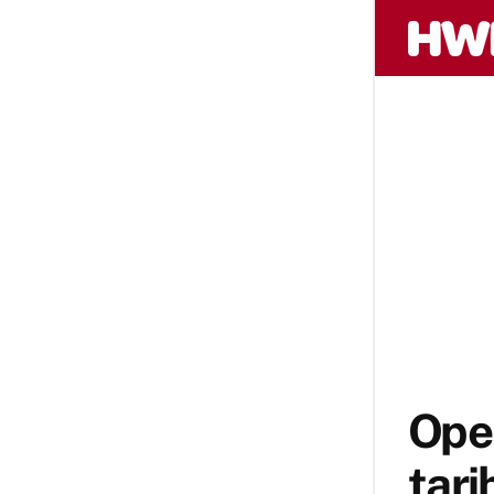
Open
tari