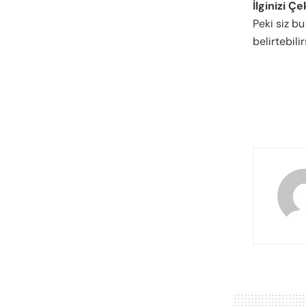
İlginizi Çe
Peki siz b
belirtebili