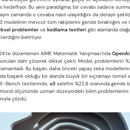
i hedefliyor. Bu yeni paradigma, bir cevabı sadece sunm
aynı zamanda o cevaba nasıl ulaşıldığını da detaylı şekilde
 modelinin mevcut tüm rakiplerini geride bıraktığını ve ö
ksel problemler
ve
kodlama testleri
gibi alanlarda ola
terdiğini belirtiyor.
24’te düzenlenen AIME Matematik Yarışması’nda
OpenAi
soruları dahi çözerek dikkat çekti. Model, problemlerin %2
 tamamladı. Bu başarı, daha önceki yapay zeka modellerin
da başarılı olduğu bir alanda büyük bir sıçramayı temsil e
E-Bench testlerinde,
o3
selefini %22,8 oranında geride bı
ond ölçütünde uzman düzeyindeki bilim problemlerini 
nıyla çözdü.