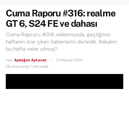
Cuma Raporu #316: realme
GT 6, S24 FE ve dahası
Cuma Raproru #316 videomuzda, geçtiğimiz
haftanın öne çıkan haberlerini derledik. Bakalım
bu hafta neler olmuş?
Yazı:
Aydoğan Aykanat
21 Haziran 2024
Okuma süresi: 1 min read