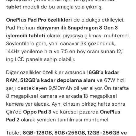
tablet
modeli de bu amaçla yola çıkmış.
OnePlus Pad Pro
özellikleri
de oldukça etkileyici.
Pad Pro’nun
dünyanın ilk Snapdragon 8 Gen 3
işlemcili tableti
olarak piyasaya çıkması muhtemel.
Söylentilere göre, yeni canavar 3K çözünürlük,
144Hz yenileme hızı ve 7:5 en boy oranı sunan 12,1
inç LCD panele sahip olabilir.
Diğer özellikler özellikler arasında
16GB’a kadar
RAM, 512GB’a kadar depolama alanı
ve 67W hızlı
şarjı destekleyen 9,510mAh pil yer alıyor. Ön tarafta
8 megapiksel kamera ve arkada 13 megapiksel
kamera yer alacak. Aynı cihazın birkaç hafta sonra
Çin’de
Oppo Pad 3
ve küresel pazarda
OnePlus
Pad 2
olarak yeniden tanıtılması muhtemel.
Tablet
8GB+128GB, 8GB+256GB, 12GB+256GB ve