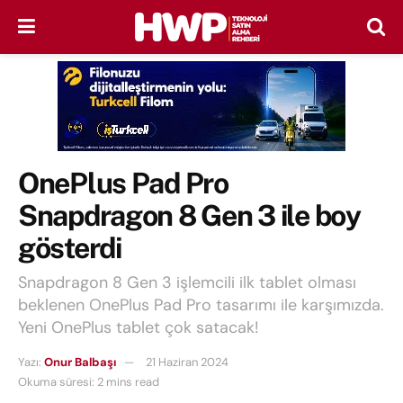
OnePlus Pad Pro
Snapdragon 8 Gen 3 ile boy
gösterdi
Snapdragon 8 Gen 3 işlemcili ilk tablet olması
beklenen OnePlus Pad Pro tasarımı ile karşımızda.
Yeni OnePlus tablet çok satacak!
Yazı:
Onur Balbaşı
21 Haziran 2024
Okuma süresi: 2 mins read