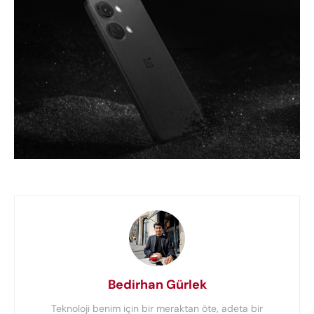
Bedirhan Gürlek
Teknoloji benim için bir meraktan öte, adeta bir