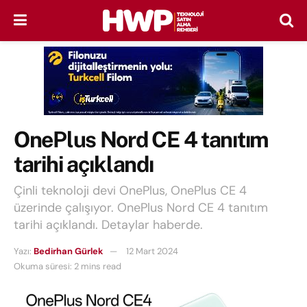
OnePlus Nord CE 4 tanıtım
tarihi açıklandı
Çinli teknoloji devi OnePlus, OnePlus CE 4
üzerinde çalışıyor. OnePlus Nord CE 4 tanıtım
tarihi açıklandı. Detaylar haberde.
Yazı:
Bedirhan Gürlek
12 Mart 2024
Okuma süresi: 2 mins read