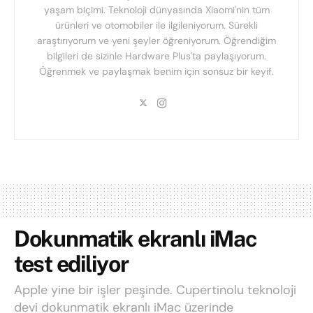
yaşam biçimi. Teknoloji dünyasında Xiaomi'nin tüm
ürünleri ve otomobiler ile ilgileniyorum. Sürekli
araştırıyorum ve yeni şeyler öğreniyorum. Öğrendiğim
bilgileri de sizinle Hardware Plus'ta paylaşıyorum.
Öğrenmek ve paylaşmak benim için sonsuz bir keyif.
Dokunmatik ekranlı iMac
test ediliyor
Apple yine bir işler peşinde. Cupertinolu teknoloji
devi dokunmatik ekranlı iMac üzerinde