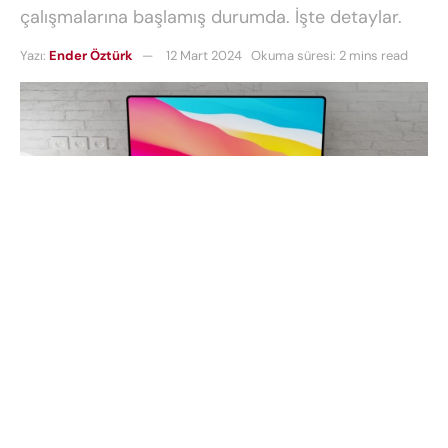
çalışmalarına başlamış durumda. İşte detaylar.
Yazı:
Ender Öztürk
12 Mart 2024
Okuma süresi: 2 mins read
Apple,
uzun yıllardır Mac bilgisayarlarında
dokunmatik ekran özelliklerine karşı çıkıyordu.
Ancak son zamanlarda yapılan güncellenen bir
patent başvurusu, şirketin tutumunda potansiyel
bir değişiklik olabileceği spekülasyonlarına yol açtı.