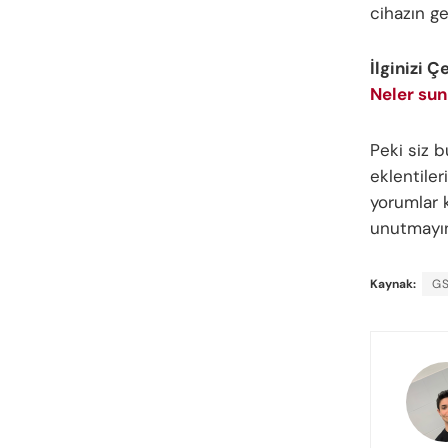
cihazın g
İlginizi Ç
Neler su
Peki siz 
eklentiler
yorumlar k
unutmayı
Kaynak:
G