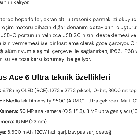
ınırlı kalıyor.
tereo hoparlörler, ekran altı ultrasonik parmak izi okuyu
treşim motoru cihazın diğer donanım detaylarını oluşturuy
 USB-C portunun yalnızca USB 2.0 hızını desteklemesi ve
 izin vermemesi ise bir kısıtlama olarak göze çarpıyor. Ci
ığı alüminyum alaşımlı çerçeve ile sağlanırken, IP66, IP68
arı su ve toza karşı korumayı belgeliyor.
s Ace 6 Ultra teknik özellikleri
:
6.78 inç OLED (BOE), 1272 x 2772 piksel, 10-bit, 3600 nit tep
ci:
MediaTek Dimensity 9500 (ARM C1-Ultra çekirdek, Mali-G1
Kamera:
50 MP ana kamera (OIS, f/1.8), 8 MP ultra geniş açı (
amera:
16 MP (23mm)
ya:
8.600 mAh, 120W hızlı şarj, baypas şarj desteği