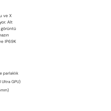
cu ve X
or. Alt
 görüntü
hazın
 ve IP69K
e parlaklık
 Ultra GPU)
16mm)