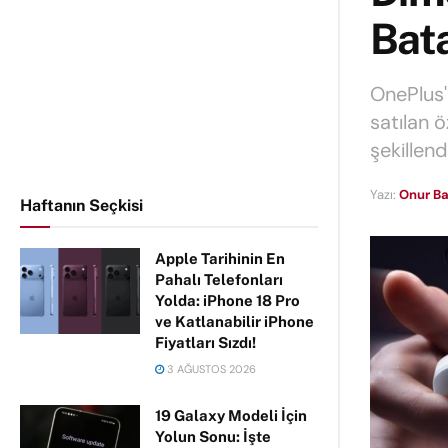
Bat
OnePlus'
satılan 
şekillend
Yazı:
Onur Ba
Haftanın Seçkisi
Apple Tarihinin En
Pahalı Telefonları
Yolda: iPhone 18 Pro
ve Katlanabilir iPhone
Fiyatları Sızdı!
3 AĞUSTOS 2026
19 Galaxy Modeli İçin
Yolun Sonu: İşte