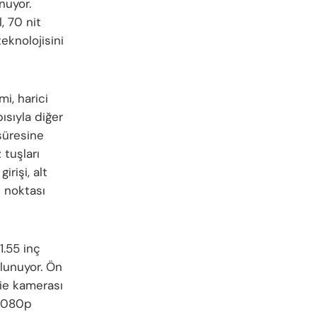
nuyor.
, 70 nit
eknolojisini
i, harici
pısıyla diğer
süresine
 tuşları
rişi, alt
 noktası
1.55 inç
lunuyor. Ön
ie kamerası
 1080p