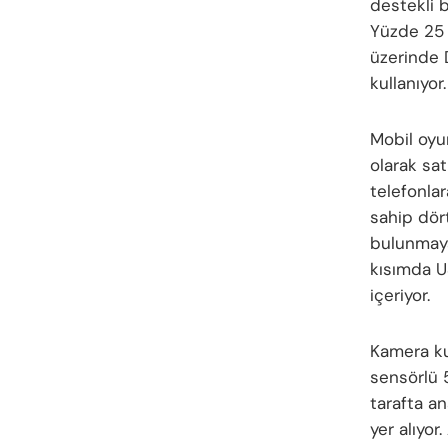
destekli 
Yüzde 25 
üzerinde 
kullanıyor.
Mobil oyu
olarak sat
telefonla
sahip dört
bulunmayan
kısımda U
içeriyor.
Kamera kur
sensörlü 
tarafta a
yer alıyo