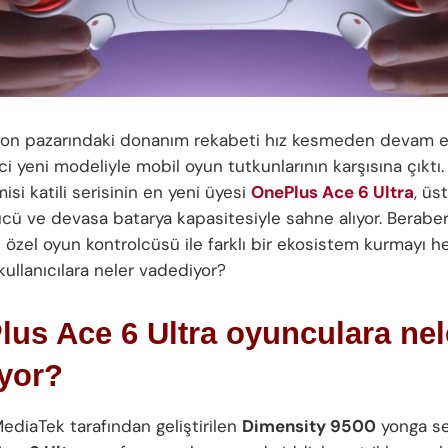
lefon pazarındaki donanım rekabeti hız kesmeden devam 
ici yeni modeliyle mobil oyun tutkunlarının karşısına çıktı.
isi katili serisinin en yeni üyesi
OnePlus Ace 6 Ultra
, üs
ücü ve devasa batarya kapasitesiyle sahne alıyor. Berabe
 özel oyun kontrolcüsü ile farklı bir ekosistem kurmayı 
kullanıcılara neler vadediyor?
us Ace 6 Ultra oyunculara nel
yor?
diaTek tarafından geliştirilen
Dimensity 9500
yonga se