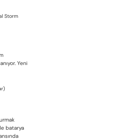
al Storm
üm
anıyor. Yeni
ar)
durmak
de batarya
mansında