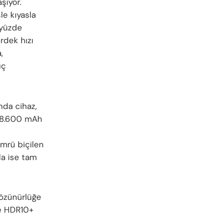
şıyor.
le kıyasla
 yüzde
irdek hızı
,
üç
nda cihaz,
i 8.600 mAh
ömrü biçilen
da ise tam
çözünürlüğe
ve HDR10+