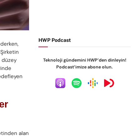
HWP Podcast
ederken,
 Şirketin
t düzey
Teknoloji gündemini HWP’den dinleyin!
Podcast’imize abone olun.
rinde
hedefleyen
er
tinden alan