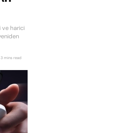
 ve harici
 yeniden
 3 mins read