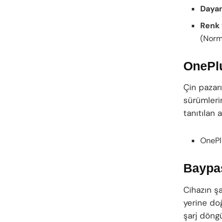
Dayanı
Renk
(Norm
OnePlu
Çin pazar
sürümleri
tanıtılan 
OnePl
Baypas
Cihazın ş
yerine do
şarj döng