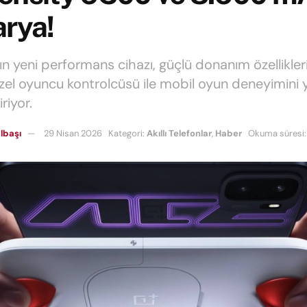
arya!
ın yeni performans cihazı, güçlü donanım özellikleri
özel oyuncu kontrolcüsü ile mobil oyun deneyimini
iriyor.
lbaşı
29 Nisan 2026
Kategori:
Akıllı Telefonlar
,
Haber
Okuma süresi: