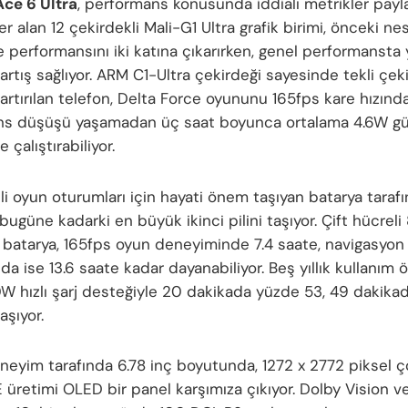
ce 6 Ultra
, performans konusunda iddialı metrikler payla
r alan 12 çekirdekli Mali-G1 Ultra grafik birimi, önceki nes
me performansını iki katına çıkarırken, genel performansta
 artış sağlıyor. ARM C1-Ultra çekirdeği sayesinde tekli çek
artırılan telefon, Delta Force oyununu 165fps kare hızında
ns düşüşü yaşamadan üç saat boyunca ortalama 4.6W g
 çalıştırabiliyor.
li oyun oturumları için hayati önem taşıyan batarya tarafı
bugüne kadarki en büyük ikinci pilini taşıyor. Çift hücrel
i batarya, 165fps oyun deneyiminde 7.4 saate, navigasyon
da ise 13.6 saate kadar dayanabiliyor. Beş yıllık kullanım 
20W hızlı şarj desteğiyle 20 dakikada yüzde 53, 49 dakika
aşıyor.
neyim tarafında 6.78 inç boyutunda, 1272 x 2772 piksel 
 üretimi OLED bir panel karşımıza çıkıyor. Dolby Vision 