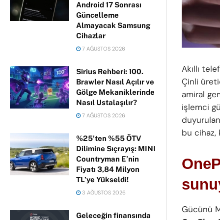
Android 17 Sonrası
Güncelleme
Almayacak Samsung
Cihazlar
7 AĞUSTOS 2026
Akıllı te
Sirius Rehberi: 100.
Çinli üret
Brawler Nasıl Açılır ve
Gölge Mekaniklerinde
amiral gem
Nasıl Ustalaşılır?
işlemci g
7 AĞUSTOS 2026
duyurulan
bu cihaz, 
%25’ten %55 ÖTV
Dilimine Sıçrayış: MINI
Countryman E’nin
OnePl
Fiyatı 3,84 Milyon
TL’ye Yükseldi!
sunu
3 AĞUSTOS 2026
Gücünü Me
Geleceğin finansında