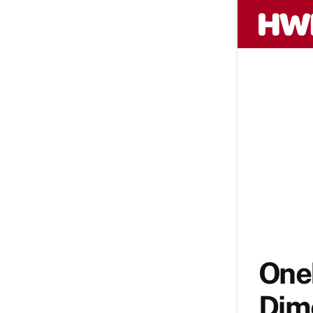
OneP
Dim