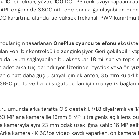
bu 10-bit ekran, yüzde 100 DCI-P3 renk uzayı kapsamı su
APL değerinde 3.600 nit tepe parlaklığa ulaşabilen panel
DC karartma, altında ise yüksek frekanslı PWM karartma t
ncular için tasarlanan
OnePlus oyuncu telefonu
ekosistem
ılan yeni bir kontrolcü ile zenginleşiyor. Geri çekilebilir ya
ra da uyum sağlayabilen bu aksesuar, 1.8 milisaniye tepki 
 adet arka tuş barındırıyor. Üzerinde joystick veya ön yüz
 cihaz; daha güçlü sinyal için ek anten, 3.5 mm kulaklık gi
SB-C portu ve harici soğutucu fan için manyetik bağlantı
ulumunda arka tarafta OIS destekli, f/1.8 diyaframlı ve 1/
50 MP ana kamera ile 16mm 8 MP ultra geniş açılı lens bu
na kamerayla aynı 23 mm odak uzaklığına sahip 16 MP self
r. Arka kamera 4K 60fps video kaydı yaparken, ön kamera