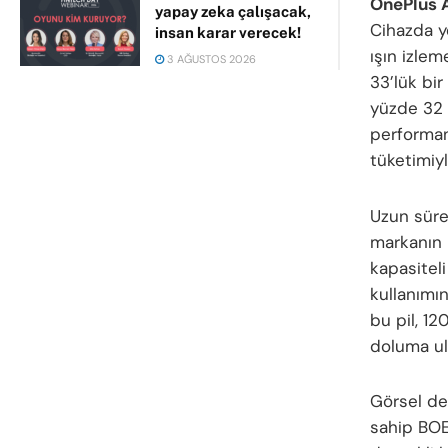
OnePlus A
yapay zeka çalışacak,
Cihazda ye
insan karar verecek!
ışın izle
3 AĞUSTOS 2026
33’lük bir
yüzde 32 
performa
tüketimiyle
Uzun süre
markanın 
kapasitel
kullanımın
bu pil, 1
doluma ul
Görsel de
sahip BOE