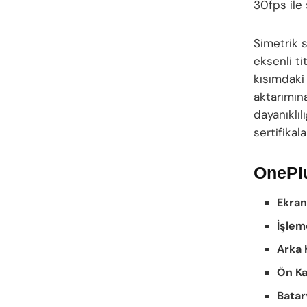
30fps ile s
Simetrik s
eksenli ti
kısımdaki
aktarımına
dayanıklıl
sertifikal
OnePlu
Ekran
İşlem
Arka 
Ön K
Batar