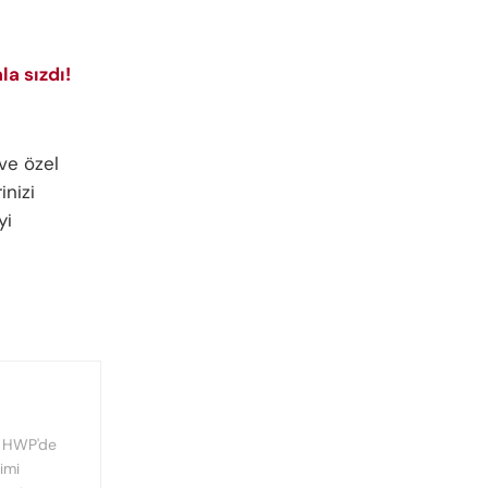
la sızdı!
ve özel
inizi
yi
, HWP'de
imi