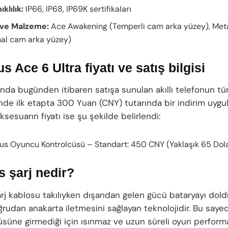
klılık:
IP66, IP68, IP69K sertifikaları
 ve Malzeme:
Ace Awakening (Temperli cam arka yüzey), Met
al cam arka yüzey)
s Ace 6 Ultra fiyatı ve satış bilgisi
ında bugünden itibaren satışa sunulan akıllı telefonun t
nde ilk etapta 300 Yuan (CNY) tutarında bir indirim uygul
aksesuarın fiyatı ise şu şekilde belirlendi:
us Oyuncu Kontrolcüsü – Standart: 450 CNY (Yaklaşık 65 Dol
 şarj nedir?
arj kablosu takılıyken dışarıdan gelen gücü bataryayı dol
ğrudan anakarta iletmesini sağlayan teknolojidir. Bu saye
üsüne girmediği için ısınmaz ve uzun süreli oyun perfor