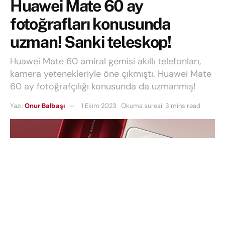
Huawei Mate 60 ay
fotoğrafları konusunda
uzman! Sanki teleskop!
Huawei Mate 60 amiral gemisi akıllı telefonları,
kamera yetenekleriyle öne çıkmıştı. Huawei Mate
60 ay fotoğrafçılığı konusunda da uzmanmış!
Yazı:
Onur Balbaşı
1 Ekim 2023
Okuma süresi: 3 mins read