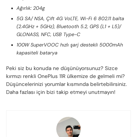
Ağırlık: 204g
5G SA/ NSA, Çift 4G VoLTE, Wi-Fi 6 802.11 balta
(2.4GHz + 5GHz), Bluetooth 5.2, GPS (L1 + L5)/
GLONASS, NFC, USB Type-C
100W SuperVOOC hızlı şarj destekli 5000mAh
kapasiteli batarya
Peki siz bu konuda ne düşünüyorsunuz? Sizce
kırmızı renkli OnePlus 11R ülkemize de gelmeli mi?
Düşüncelerinizi yorumlar kısmında belirtebilirsiniz.
Daha fazlası için bizi takip etmeyi unutmayın!