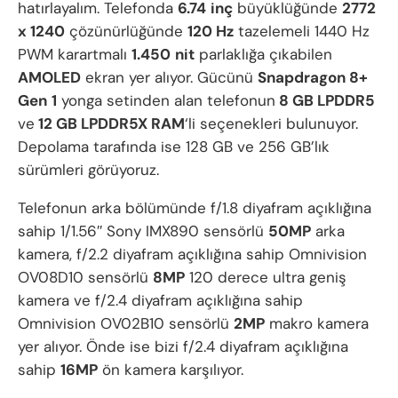
hatırlayalım. Telefonda
6.74
inç
büyüklüğünde
2772
x 1240
çözünürlüğünde
120 Hz
tazelemeli 1440 Hz
PWM karartmalı
1.450
nit
parlaklığa çıkabilen
AMOLED
ekran yer alıyor. Gücünü
Snapdragon 8+
Gen
1
yonga setinden alan telefonun
8 GB LPDDR5
ve
12 GB LPDDR5X RAM
‘li seçenekleri bulunuyor.
Depolama tarafında ise 128 GB ve 256 GB’lık
sürümleri görüyoruz.
Telefonun arka bölümünde f/1.8 diyafram açıklığına
sahip 1/1.56′′ Sony IMX890 sensörlü
50MP
arka
kamera, f/2.2 diyafram açıklığına sahip Omnivision
OV08D10 sensörlü
8MP
120 derece ultra geniş
kamera ve f/2.4 diyafram açıklığına sahip
Omnivision OV02B10 sensörlü
2MP
makro kamera
yer alıyor. Önde ise bizi f/2.4 diyafram açıklığına
sahip
16MP
ön kamera karşılıyor.