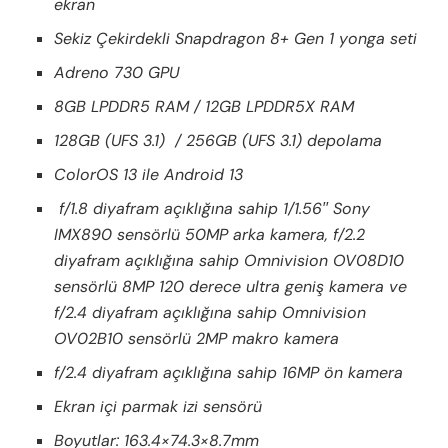
ekran
Sekiz Çekirdekli Snapdragon 8+ Gen 1 yonga seti
Adreno 730 GPU
8GB LPDDR5 RAM / 12GB LPDDR5X RAM
128GB (UFS 3.1) / 256GB (UFS 3.1) depolama
ColorOS 13 ile Android 13
f/1.8 diyafram açıklığına sahip 1/1.56′′ Sony
IMX890 sensörlü 50MP arka kamera, f/2.2
diyafram açıklığına sahip Omnivision OV08D10
sensörlü 8MP 120 derece ultra geniş kamera ve
f/2.4 diyafram açıklığına sahip Omnivision
OV02B10 sensörlü 2MP makro kamera
f/2.4 diyafram açıklığına sahip 16MP ön kamera
Ekran içi parmak izi sensörü
Boyutlar: 163.4×74.3×8.7mm