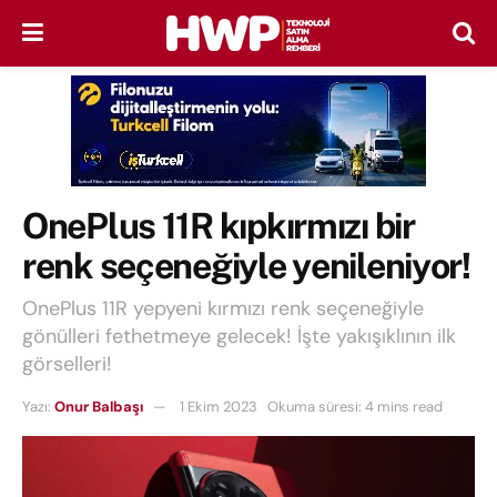
OnePlus 11R kıpkırmızı bir
renk seçeneğiyle yenileniyor!
OnePlus 11R yepyeni kırmızı renk seçeneğiyle
gönülleri fethetmeye gelecek! İşte yakışıklının ilk
görselleri!
Yazı:
Onur Balbaşı
1 Ekim 2023
Okuma süresi: 4 mins read