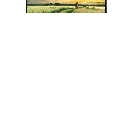
CES 2015
başlamadan hemen önce teknoloji
devlerinden yeni ürün duyuruları bir bir gelmeye
başladı. Bu teknoloji firmalarından biri olan Acer,
oyunculara yönelik iki yeni monitör modeli duyurdu.