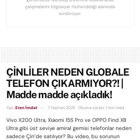
çalışmalarını bilgisayar mühendisliği alanında
sürdürüyor.
ÇİNLİLER NEDEN GLOBALE
TELEFON ÇIKARMIYOR?! |
Madde madde açıkladık!
Yazı:
Eren İmdat
7 Haziran 2025
Okuma süresi: 1 min read
Vivo X200 Ultra, Xiaomi 15S Pro ve OPPO Find X8
Ultra gibi üst seviye amiral gemisi telefonlar neden
sadece Çin’de satılıyor? Bu video, bu sorunun