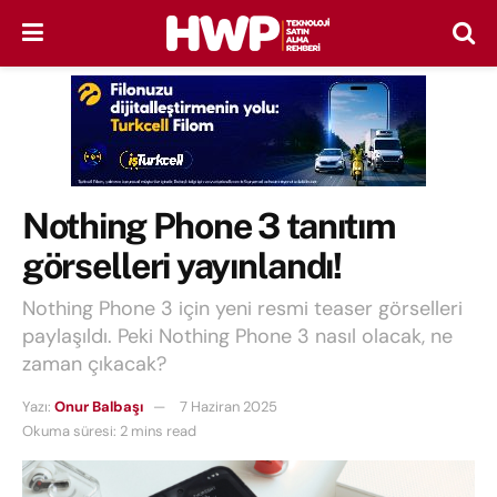
Nothing Phone 3 tanıtım
görselleri yayınlandı!
Nothing Phone 3 için yeni resmi teaser görselleri
paylaşıldı. Peki Nothing Phone 3 nasıl olacak, ne
zaman çıkacak?
Yazı:
Onur Balbaşı
7 Haziran 2025
Okuma süresi: 2 mins read