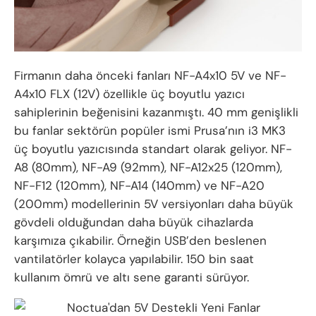
Firmanın daha önceki fanları NF-A4x10 5V ve NF-
A4x10 FLX (12V) özellikle üç boyutlu yazıcı
sahiplerinin beğenisini kazanmıştı. 40 mm genişlikli
bu fanlar sektörün popüler ismi Prusa’nın i3 MK3
üç boyutlu yazıcısında standart olarak geliyor. NF-
A8 (80mm), NF-A9 (92mm), NF-A12x25 (120mm),
NF-F12 (120mm), NF-A14 (140mm) ve NF-A20
(200mm) modellerinin 5V versiyonları daha büyük
gövdeli olduğundan daha büyük cihazlarda
karşımıza çıkabilir. Örneğin USB’den beslenen
vantilatörler kolayca yapılabilir. 150 bin saat
kullanım ömrü ve altı sene garanti sürüyor.