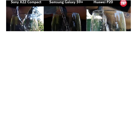
960 FPS super slow-mo
karşılaştırma videomuzda,
günümüzde bu kabilyete sahip üç amiral gemisi
modelini kıyaslıyoruz. Bakalım
Xperia XZ2
Compact, Huawei P20
ve
Galaxy S9+
modellerinin
960 FPS video
kabiliyetlerinde ne gibi farklar var?