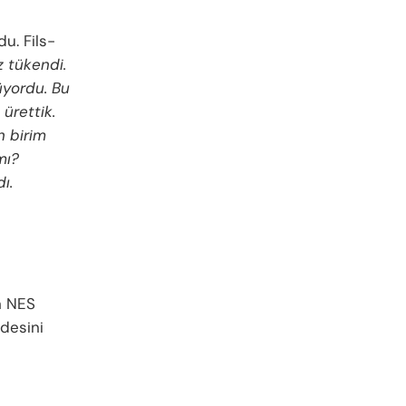
u. Fils-
z tükendi.
üyordu. Bu
 ürettik.
n birim
mı?
ı.
n NES
jdesini