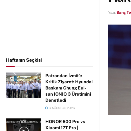
Yazı:
Barış T
Haftanın Seçkisi
Patrondan İzmit’e
Kritik Ziyaret: Hyundai
Başkanı Chung Eui-
sun IONIQ 3 Üretimini
Denetledi
3 AĞUSTOS 2026
HONOR 600 Pro vs
Xiaomi 17T Pro |