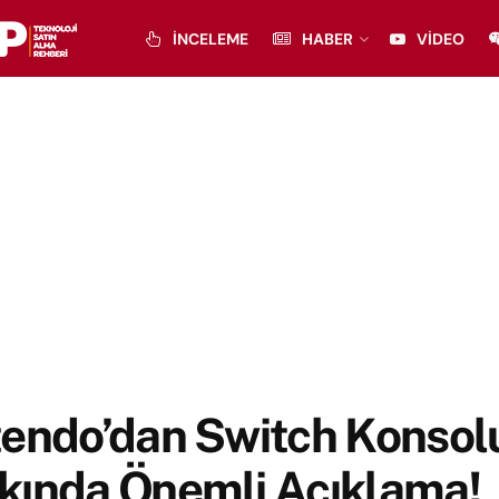
İNCELEME
HABER
VIDEO
tendo’dan Switch Konsol
kında Önemli Açıklama!