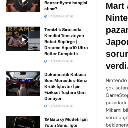
Benzer fiyata hangisi
Mart
alınır?
Nint
4 AĞUSTOS 2026
paza
Temizlik Sırasında
Kendini Temizleyen
Japon
Robot Süpürge |
Dreame Aqua10 Ultra
sorun
Roller Complete
3 AĞUSTOS 2026
verdi
Dokunmatik Kabusa
Nintendo 
Son: Mercedes-Benz
Kritik İşlevler İçin
çok satan 
Fiziksel Tuşlara Geri
GameStop 
Dönüyor
pazarladı.
3 AĞUSTOS 2026
Mikami bil
sorunu çö
19 Galaxy Modeli İçin
beklenende
Yolun Sonu: İşte