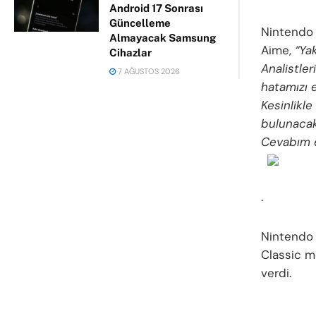
Android 17 Sonrası
Güncelleme
Nintendo 
Almayacak Samsung
Aime,
“Ya
Cihazlar
Analistler
7 AĞUSTOS 2026
hatamızı e
Kesinlikle
bulunacak
Cevabım ev
.
Nintendo 
Classic m
verdi.