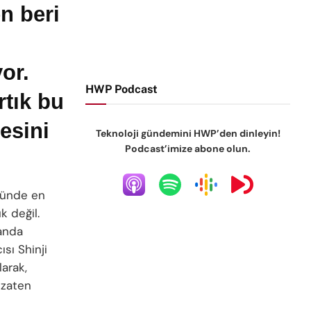
n beri
or.
HWP Podcast
rtık bu
esini
Teknoloji gündemini HWP’den dinleyin!
Podcast’imize abone olun.
rdünde en
k değil.
manda
ısı Shinji
larak,
 zaten