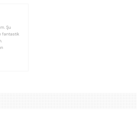
um. Şu
 fantastik
m.
ün