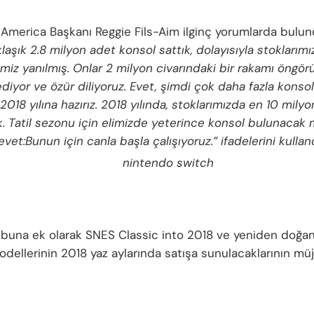
America Başkanı Reggie Fils-Aim ilginç yorumlarda bulund
klaşık 2.8 milyon adet konsol sattık, dolayısıyla stoklarımı
imiz yanılmış. Onlar 2 milyon civarındaki bir rakamı öngör
diyor ve özür diliyoruz. Evet, şimdi çok daha fazla konsol
 2018 yılına hazırız. 2018 yılında, stoklarımızda en 10 milyo
. Tatil sezonu için elimizde yeterince konsol bulunacak 
et:Bunun için canla başla çalışıyoruz.” ifadelerini kulland
buna ek olarak SNES Classic into 2018 ve yeniden doğa
odellerinin 2018 yaz aylarında satışa sunulacaklarının mü