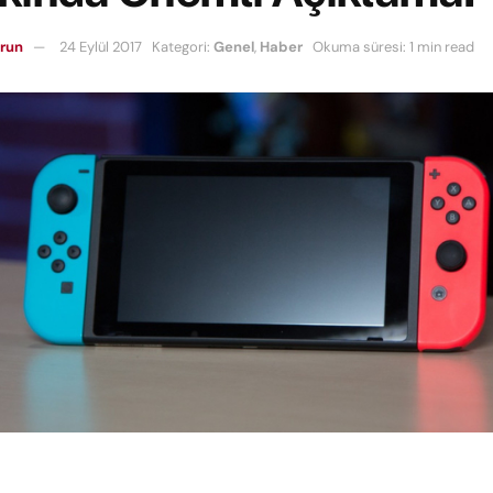
erun
24 Eylül 2017
Kategori:
Genel
,
Haber
Okuma süresi: 1 min read