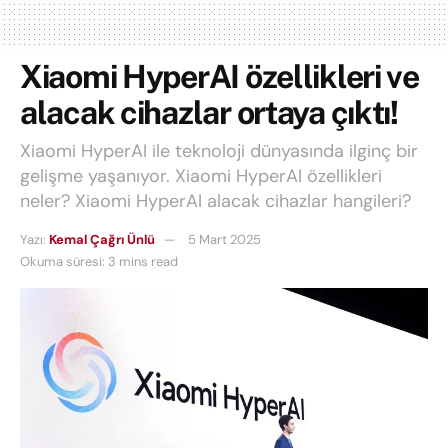
Xiaomi HyperAI özellikleri ve
alacak cihazlar ortaya çıktı!
Xiaomi HyperAI ile teknoloji dünyasında ilginç bir
gelişme yaşanıyor. Xiaomi HyperAI özellikleri
neler? Xiaomi HyperAI alacak cihazlar hangileri?
Yazı:
Kemal Çağrı Ünlü
5 Mart 2025
Okuma süresi: 3 mins read