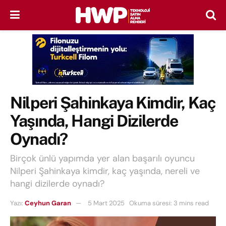
Nilperi Şahinkaya Kimdir, Kaç
Yaşında, Hangi Dizilerde
Oynadı?
Birçok ünlü yapımda yer alan başarılı oyuncu
Nilperi Şahinkaya kimdir, kaç yaşında, nereli ve
hangi dizilerde oynadı?
Yazı:
Ceyhun Garan
5 Mart 2025
Okuma süresi: 3 mins read