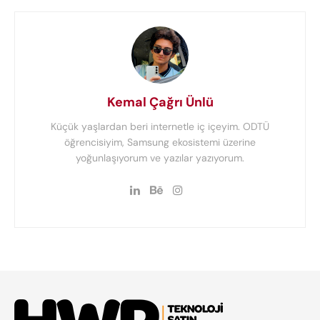
Kemal Çağrı Ünlü
Küçük yaşlardan beri internetle iç içeyim. ODTÜ
öğrencisiyim, Samsung ekosistemi üzerine
yoğunlaşıyorum ve yazılar yazıyorum.