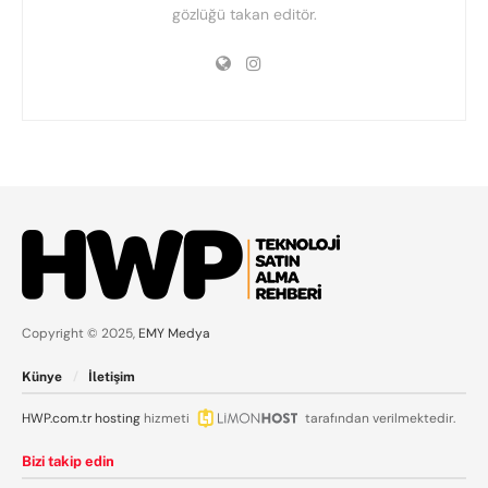
gözlüğü takan editör.
Copyright © 2025,
EMY Medya
Künye
İletişim
HWP.com.tr
hosting
hizmeti
tarafından verilmektedir.
Bizi takip edin