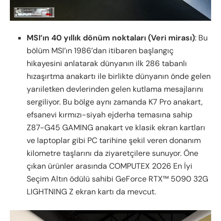
MSI’ın 40 yıllık dönüm noktaları (Veri mirası)
: Bu
bölüm MSI’ın 1986’dan itibaren başlangıç
hikayesini anlatarak dünyanın ilk 286 tabanlı
hızaşırtma anakartı ile birlikte dünyanın önde gelen
yarıiletken devlerinden gelen kutlama mesajlarını
sergiliyor. Bu bölge aynı zamanda K7 Pro anakart,
efsanevi kırmızı-siyah ejderha temasına sahip
Z87-G45 GAMING anakart ve klasik ekran kartları
ve laptoplar gibi PC tarihine şekil veren donanım
kilometre taşlarını da ziyaretçilere sunuyor. Öne
çıkan ürünler arasında COMPUTEX 2026 En İyi
Seçim Altın ödülü sahibi GeForce RTX™ 5090 32G
LIGHTNING Z ekran kartı da mevcut.