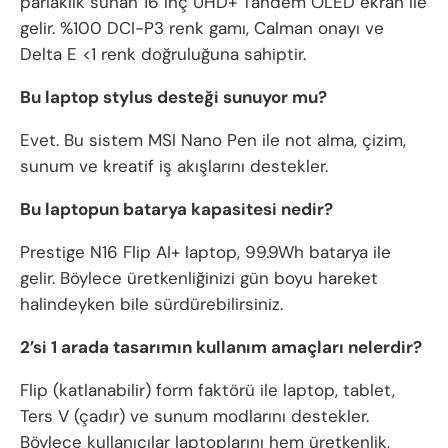
parlaklık sunan 16 inç UHD+ Tandem OLED ekran ile
gelir. %100 DCI-P3 renk gamı, Calman onayı ve
Delta E <1 renk doğruluğuna sahiptir.
Bu laptop stylus desteği sunuyor mu?
Evet. Bu sistem MSI Nano Pen ile not alma, çizim,
sunum ve kreatif iş akışlarını destekler.
Bu laptopun batarya kapasitesi nedir?
Prestige N16 Flip AI+ laptop, 99.9Wh batarya ile
gelir. Böylece üretkenliğinizi gün boyu hareket
halindeyken bile sürdürebilirsiniz.
2’si 1 arada tasarımın kullanım amaçları nelerdir?
Flip (katlanabilir) form faktörü ile laptop, tablet,
Ters V (çadır) ve sunum modlarını destekler.
Böylece kullanıcılar laptoplarını hem üretkenlik,