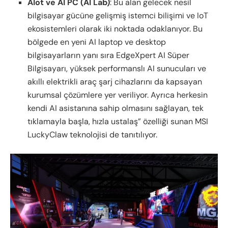
AIot ve AI PC (AI Lab)
: Bu alan gelecek nesil
bilgisayar gücüne gelişmiş istemci bilişimi ve IoT
ekosistemleri olarak iki noktada odaklanıyor. Bu
bölgede en yeni AI laptop ve desktop
bilgisayarların yanı sıra EdgeXpert AI Süper
Bilgisayarı, yüksek performanslı AI sunucuları ve
akıllı elektrikli araç şarj cihazlarını da kapsayan
kurumsal çözümlere yer veriliyor. Ayrıca herkesin
kendi AI asistanına sahip olmasını sağlayan, tek
tıklamayla başla, hızla ustalaş” özelliği sunan MSI
LuckyClaw teknolojisi de tanıtılıyor.