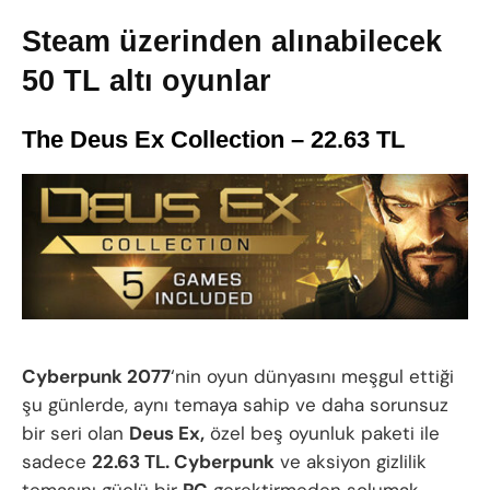
Steam üzerinden alınabilecek
50 TL altı oyunlar
The Deus Ex Collection – 22.63 TL
Cyberpunk 2077
‘nin oyun dünyasını meşgul ettiği
şu günlerde, aynı temaya sahip ve daha sorunsuz
bir seri olan
Deus Ex,
özel beş oyunluk paketi ile
sadece
22.63 TL. Cyberpunk
ve aksiyon gizlilik
temasını güçlü bir
PC
gerektirmeden solumak