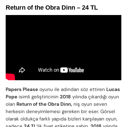
Return of the Obra Dinn – 24 TL
Papers Please
oyunu ile adından söz ettiren
Lucas
Pope
isimli geliştiricinin
2018
yılında çıkardığı oyun
olan
Return of the Obra Dinn,
niş oyun seven
herkesin deneyimlemesi gereken bir eser. Görsel
olarak oldukça farklı yapıda bizleri karşılayan oyun,
sadece
24 TL
‘lik fiyat etiketine sahip.
2018
yılında