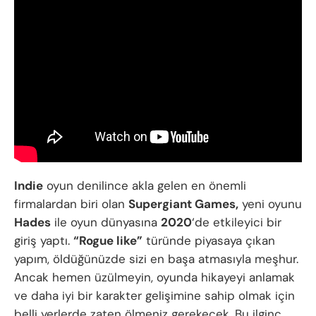
Indie
oyun denilince akla gelen en önemli
firmalardan biri olan
Supergiant Games,
yeni oyunu
Hades
ile oyun dünyasına
2020
‘de etkileyici bir
giriş yaptı.
“Rogue like”
türünde piyasaya çıkan
yapım, öldüğünüzde sizi en başa atmasıyla meşhur.
Ancak hemen üzülmeyin, oyunda hikayeyi anlamak
ve daha iyi bir karakter gelişimine sahip olmak için
belli yerlerde zaten ölmeniz gerekecek. Bu ilginç