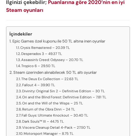
İlginizi çekebilir;
Puanlarına göre 2020’nin en iyi
Steam oyunları
İçindekiler
Epic Games özel kuponu ile 50 TL altına inen oyunlar
Crysis Remastered – 20.39 TL
Desperados 3 – 49.37 TL
Assassin’s Creed: Odyssey – 20.70 TL
Tropico 6 – 29.50 TL
Steam üzerinden alınabilecek 50 TL altı oyunlar
The Deus Ex Collection – 22.63 TL
Fallout 4 – 39.90 TL
Divinity: Original Sin 2 – Definitive Edition – 30 TL
Ori and the Blind Forest: Definitive Edition – 7.81 TL
Ori and the Will of the Wisps – 25 TL
Return of the Obra Dinn – 24 TL
Fall Guys: Ultimate Knockout – 30.40 TL
Dark Souls™ III – 44.75 TL
Viscera Cleanup Detail 4-Pack – 27.50 TL
Motorsport Manager – 8.75 TL