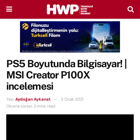
PS5 Boyutunda Bilgisayar! |
MSI Creator P100X
incelemesi
Yazı:
Aydoğan Aykanat
3 Ocak 2021
Okuma süresi: 2 mins read