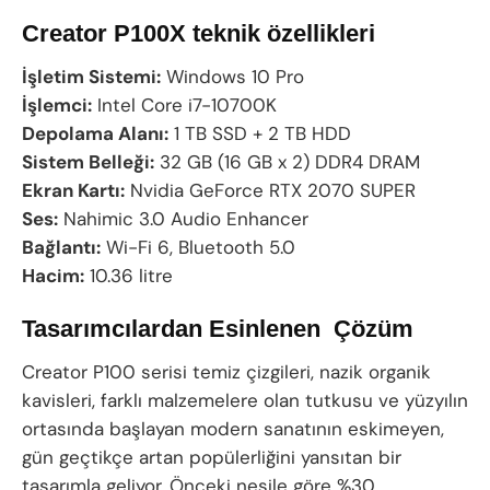
Creator P100X teknik özellikleri
İşletim Sistemi:
Windows 10 Pro
İşlemci:
Intel Core i7-10700K
Depolama Alanı:
1 TB SSD + 2 TB HDD
Sistem Belleği:
32 GB (16 GB x 2) DDR4 DRAM
Ekran Kartı:
Nvidia GeForce RTX 2070 SUPER
Ses:
Nahimic 3.0 Audio Enhancer
Bağlantı:
Wi-Fi 6, Bluetooth 5.0
Hacim:
10.36 litre
Tasarımcılardan Esinlenen Çözüm
Creator P100 serisi temiz çizgileri, nazik organik
kavisleri, farklı malzemelere olan tutkusu ve yüzyılın
ortasında başlayan modern sanatının eskimeyen,
gün geçtikçe artan popülerliğini yansıtan bir
tasarımla geliyor. Önceki nesile göre %30