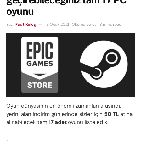
oyunu
Yazı:
Fuat Keleş
3 Ocak 2021
Okuma süresi: 8 mins read
Oyun dünyasının en önemli zamanları arasında
yerini alan indirim günlerinde sizler için
50 TL
atına
alınabilecek tam
17 adet
oyunu listeledik.