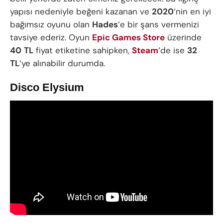
yapısı nedeniyle beğeni kazanan ve
2020
‘nin en iyi
bağımsız oyunu olan
Hades
‘e bir şans vermenizi
tavsiye ederiz. Oyun
Epic Games Store
üzerinde
40
TL
fiyat etiketine sahipken,
Steam
‘de ise
32
TL
‘ye alınabilir durumda.
Disco Elysium