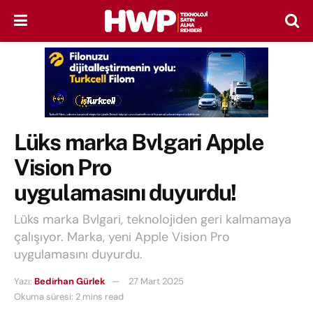
Lüks marka Bvlgari Apple
Vision Pro
uygulamasını duyurdu!
Lüks marka Bvlgari, teknolojiden geri kalmamaya
çalışıyor. Marka, yeni Apple Vision Pro
uygulamasını duyurdu.
Yazı:
Bedirhan Gürlek
27 Mart 2025
Okuma süresi: 2 mins read