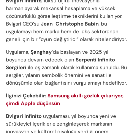
Bvlgari Infinito
, lüksü dijital inovasyonla
harmanlayarak mekansal hesaplama ve yüksek
çözünürlüklü görselleştirme tekniklerini kullanıyor.
Bvlgari CEO’su
Jean-Christophe Babin
, bu
uygulamayı hem marka hem de lüks sektörünün
geneli için bir “oyun değiştirici” olarak nitelendiriyor.
Uygulama,
Şanghay
‘da başlayan ve 2025 yılı
boyunca devam edecek olan
Serpenti Infinito
Sergileri
ile eş zamanlı olarak kullanıma sunuldu. Bu
sergiler, yılanın sembolik önemini ve sanat ile
dönüşümle olan bağlantısını vurgulamayı hedefliyor.
İlginizi Çekebilir:
Samsung akıllı gözlük çıkarıyor,
şimdi Apple düşünsün
Bvlgari Infinito
uygulaması, yıl boyunca yeni ve
sürükleyici içeriklerle zenginleşerek markanın
inovasyon ve kültürel diyaloğa verdiği önemi