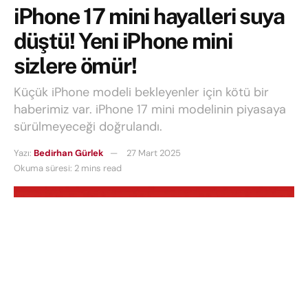
iPhone 17 mini hayalleri suya
düştü! Yeni iPhone mini
sizlere ömür!
Küçük iPhone modeli bekleyenler için kötü bir
haberimiz var. iPhone 17 mini modelinin piyasaya
sürülmeyeceği doğrulandı.
Yazı:
Bedirhan Gürlek
27 Mart 2025
Okuma süresi: 2 mins read