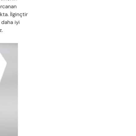
harcanan
a. İlginçtir
daha iyi
z.