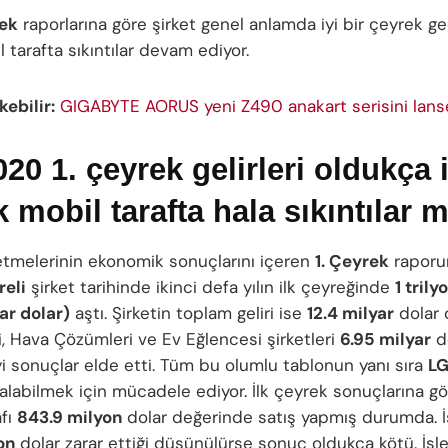
rek
raporlarına göre şirket genel anlamda iyi bir çeyrek ge
 tarafta sıkıntılar devam ediyor.
kebilir:
GIGABYTE AORUS yeni Z490 anakart serisini lanse
20 1. çeyrek gelirleri oldukça i
 mobil tarafta hala sıkıntılar 
şletmelerinin ekonomik sonuçlarını içeren
1. Çeyrek
raporun
eli
şirket tarihinde ikinci defa yılın ilk çeyreğinde
1 tril
ar dolar)
aştı. Şirketin toplam geliri ise
12.4 milyar
dolar 
i, Hava Çözümleri ve Ev Eğlencesi şirketleri
6.95 milyar
do
yi sonuçlar elde etti. Tüm bu olumlu tablonun yanı sıra
LG
alabilmek için mücadele ediyor. İlk çeyrek sonuçlarına gö
afı
843.9 milyon
dolar değerinde satış yapmış durumda. 
on
dolar zarar ettiği düşünülürse sonuç oldukça kötü. İş