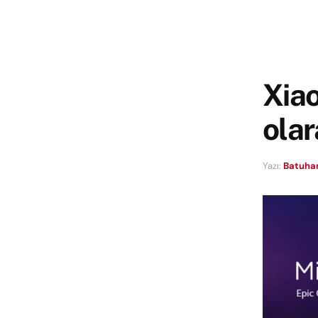
Xiao
olar
Yazı:
Batuhan