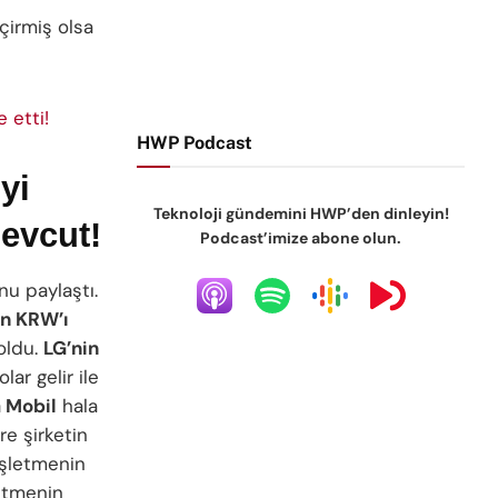
çirmiş olsa
 etti!
HWP Podcast
yi
Teknoloji gündemini HWP’den dinleyin!
mevcut!
Podcast’imize abone olun.
u paylaştı.
yon KRW’ı
oldu.
LG’nin
lar gelir ile
 Mobil
hala
re şirketin
İşletmenin
letmenin