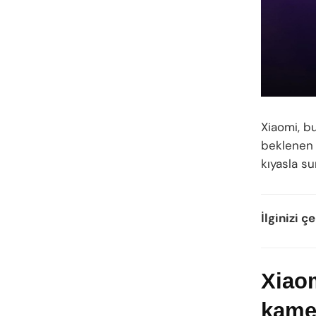
Xiaomi, b
beklenen 
kıyasla 
İlginizi çe
Xiaom
kamer