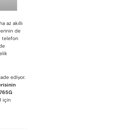
a az akıllı
lerinin de
ı telefon
nde
elik
ade ediyor.
risinin
 765G
 için