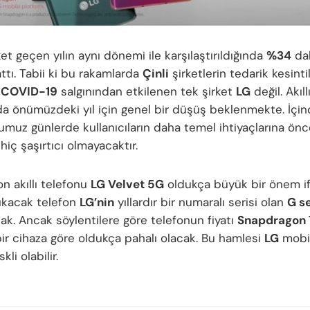
et geçen yılın aynı dönemi ile karşılaştırıldığında
%34
dah
ttı. Tabii ki bu rakamlarda
Çinli
şirketlerin tedarik kesinti
.
COVID-19
salgınından etkilenen tek şirket
LG
değil. Akıll
nda önümüzdeki yıl için genel bir düşüş beklenmekte. İçi
muz günlerde kullanıcıların daha temel ihtiyaçlarına önc
hiç şaşırtıcı olmayacaktır.
on akıllı telefonu
LG Velvet 5G
oldukça büyük bir önem if
ıkacak telefon
LG’nin
yıllardır bir numaralı serisi olan
G se
cak. Ancak söylentilere göre telefonun fiyatı
Snapdragon
bir cihaza göre oldukça pahalı olacak. Bu hamlesi
LG
mobil
kli olabilir.