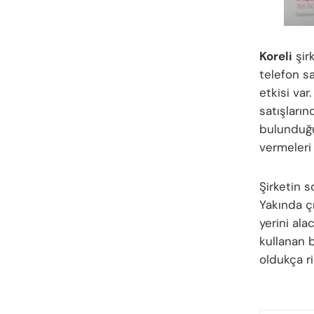
Koreli
şirk
telefon sa
etkisi var
satışları
bulunduğu
vermeleri 
Şirketin s
Yakında ç
yerini ala
kullanan 
oldukça ris