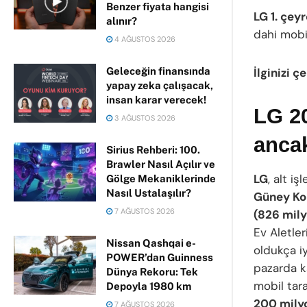
Benzer fiyata hangisi
LG 1. çey
alınır?
dahi mobil
4 AĞUSTOS 2026
Geleceğin finansında
İlginizi çe
yapay zeka çalışacak,
insan karar verecek!
LG 20
3 AĞUSTOS 2026
ancak
Sirius Rehberi: 100.
Brawler Nasıl Açılır ve
LG
, alt i
Gölge Mekaniklerinde
Nasıl Ustalaşılır?
Güney Kor
7 AĞUSTOS 2026
(826 mily
Ev Aletler
Nissan Qashqai e-
oldukça i
POWER’dan Guinness
pazarda k
Dünya Rekoru: Tek
mobil tar
Depoyla 1980 km
200 mily
7 AĞUSTOS 2026