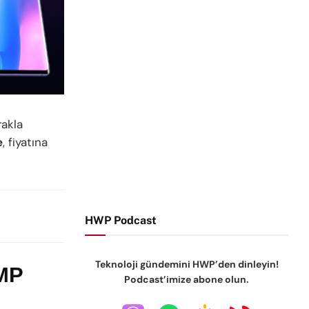
rakla
e
, fiyatına
HWP Podcast
Teknoloji gündemini HWP’den dinleyin!
 MP
Podcast’imize abone olun.