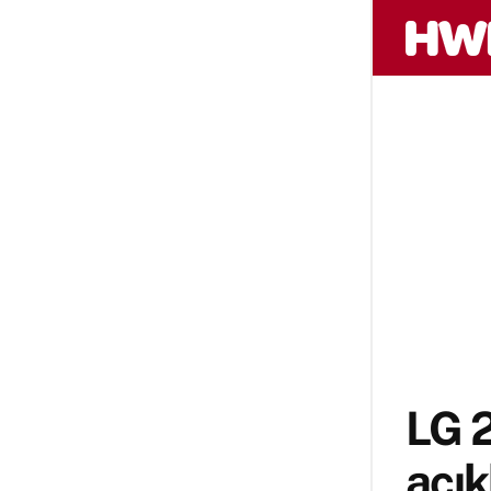
LG 2
açık