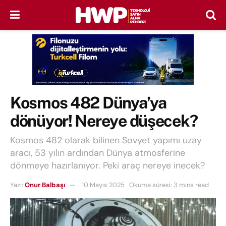
Kosmos 482 Dünya’ya
dönüyor! Nereye düşecek?
Kosmos 482 olarak bilinen Sovyet yapımı uzay
aracı, 53 yılın ardından Dünya atmosferine
dönmeye hazırlanıyor. Peki araç nereye inecek?
Yazı:
Onur Balbaşı
10 Mayıs 2025
Okuma süresi: 3 mins read