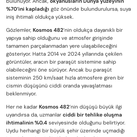
bulunuyor. Ancak,
okyanusların Dünya yüzeyinin
%70’ini kapladığı
göz önünde bulundurulursa, suya
iniş ihtimali oldukça yüksek.
Gözlemler,
Kosmos 482
‘nin oldukça dayanıklı bir
yapıya sahip olduğunu ve atmosfer girişinde
tamamen parçalanmadan yere ulaşabileceğini
gösteriyor. Hatta 2014 ve 2024 yıllarında çekilen
görüntüler, aracın bir paraşüt sistemine sahip
olabileceğini öne sürüyor. Ancak bu paraşüt
sisteminin 250 km/saat hızla atmosfere giren bir
cismin düşüşünü ciddi oranda yavaşlatması
beklenmiyor.
Her ne kadar
Kosmos 482
‘nin düşüşü büyük ilgi
uyandırsa da, uzmanlar
ciddi bir tehlike oluşma
ihtimalinin %0.4
seviyesinde olduğunu belirtiyor.
Uydu herhangi bir büyük şehir üzerinde uçmadığı