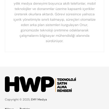
yıllık medya deneyimi boyunca akıllı telefonlar, mobil
teknolojiler ve donanımlar üzerine kapsamlı içerikler
üreterek okurlara aktardı. Görevi süresince yalnızca
içerik yönetimiyle sınırlı kalmayıp, süreçleri otomatize
eden arka plan sistemleri kurgulayan Onur,
günümüzde teknoloji üretimine odaklanarak
çalışmalarını bilgisayar mühendisliği alanında
sürdürüyor.
Copyright © 2025,
EMY Medya