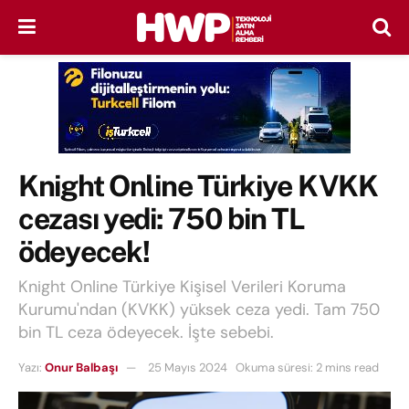
Knight Online Türkiye KVKK
cezası yedi: 750 bin TL
ödeyecek!
Knight Online Türkiye Kişisel Verileri Koruma
Kurumu'ndan (KVKK) yüksek ceza yedi. Tam 750
bin TL ceza ödeyecek. İşte sebebi.
Yazı:
Onur Balbaşı
25 Mayıs 2024
Okuma süresi: 2 mins read