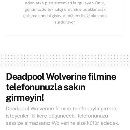
eden arka plan sistemleri kurgulayan Onur,
günümüzde teknoloji üretimine odaklanarak
çalışmalarını bilgisayar mühendisliği alanında
sürdürüyor.
Deadpool Wolverine filmine
telefonunuzla sakın
girmeyin!
Deadpool Wolverine filmine telefonuyla girmek
isteyenler iki kere düşünecek. Telefonunuzu
sessize almazsanız Wolverine size küfür edecek.