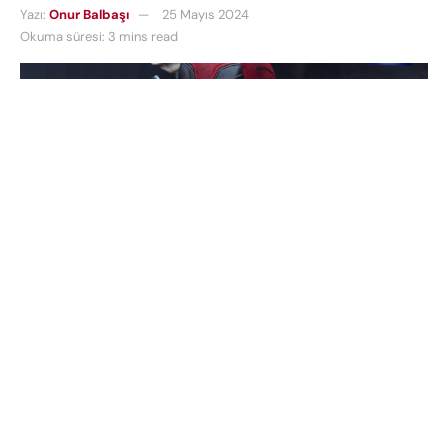
Yazı:
Onur Balbaşı
25 Mayıs 2024
Okuma süresi: 3 mins read
Deadpool Wolverine
filmine
telefonuyla girmek
isteyenler iki kere düşünecek. Deadpool ve
Wolverine’in birlikte yer aldığı
yeni reklam filmi
,
sinema salonlarında izleyicilere unutulmaz bir
deneyim sunacak gibi görünüyor. Bu filme
telefonunuzu sessize almadan giderseniz