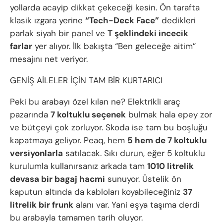
yollarda acayip dikkat çekeceği kesin. Ön tarafta
klasik ızgara yerine
“Tech-Deck Face”
dedikleri
parlak siyah bir panel ve
T şeklindeki incecik
farlar
yer alıyor. İlk bakışta “Ben geleceğe aitim”
mesajını net veriyor.
GENİŞ AİLELER İÇİN TAM BİR KURTARICI
Peki bu arabayı özel kılan ne? Elektrikli araç
pazarında
7 koltuklu seçenek
bulmak hala epey zor
ve bütçeyi çok zorluyor. Skoda ise tam bu boşluğu
kapatmaya geliyor. Peaq, hem
5 hem de 7 koltuklu
versiyonlarla
satılacak. Sıkı durun, eğer 5 koltuklu
kurulumla kullanırsanız arkada tam
1010 litrelik
devasa bir bagaj hacmi
sunuyor. Üstelik ön
kaputun altında da kabloları koyabileceğiniz
37
litrelik bir frunk
alanı var. Yani eşya taşıma derdi
bu arabayla tamamen tarih oluyor.