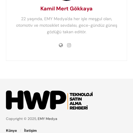
Kamil Mert Gökkaya
22 yaşında, EMY Medya'da her işle meşgul olan,
otomotiv ve motosiklet sevdalısı, gece-gündüz güneş
gözlüğü takan editör.
Copyright © 2025,
EMY Medya
Künye
İletişim