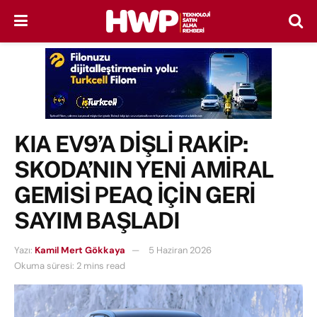
KIA EV9’A DİŞLİ RAKİP:
SKODA’NIN YENİ AMİRAL
GEMİSİ PEAQ İÇİN GERİ
SAYIM BAŞLADI
Yazı:
Kamil Mert Gökkaya
5 Haziran 2026
Okuma süresi: 2 mins read