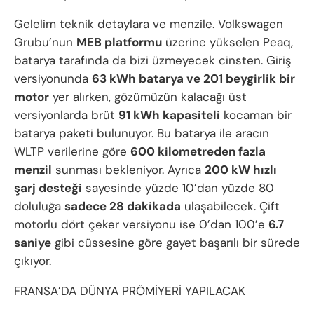
Gelelim teknik detaylara ve menzile. Volkswagen
Grubu’nun
MEB platformu
üzerine yükselen Peaq,
batarya tarafında da bizi üzmeyecek cinsten. Giriş
versiyonunda
63 kWh batarya ve 201 beygirlik bir
motor
yer alırken, gözümüzün kalacağı üst
versiyonlarda brüt
91 kWh kapasiteli
kocaman bir
batarya paketi bulunuyor. Bu batarya ile aracın
WLTP verilerine göre
600 kilometreden fazla
menzil
sunması bekleniyor. Ayrıca
200 kW hızlı
şarj desteği
sayesinde yüzde 10’dan yüzde 80
doluluğa
sadece 28 dakikada
ulaşabilecek. Çift
motorlu dört çeker versiyonu ise 0’dan 100’e
6.7
saniye
gibi cüssesine göre gayet başarılı bir sürede
çıkıyor.
FRANSA’DA DÜNYA PRÖMİYERİ YAPILACAK