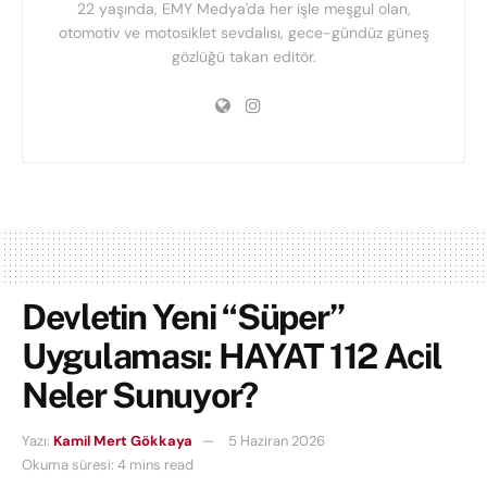
22 yaşında, EMY Medya'da her işle meşgul olan,
otomotiv ve motosiklet sevdalısı, gece-gündüz güneş
gözlüğü takan editör.
Devletin Yeni “Süper”
Uygulaması: HAYAT 112 Acil
Neler Sunuyor?
Yazı:
Kamil Mert Gökkaya
5 Haziran 2026
Okuma süresi: 4 mins read