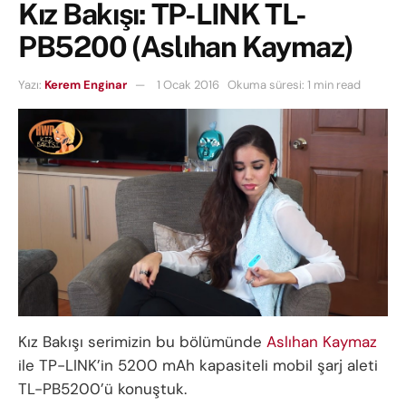
Kız Bakışı: TP-LINK TL-
PB5200 (Aslıhan Kaymaz)
Yazı:
Kerem Enginar
1 Ocak 2016
Okuma süresi: 1 min read
Kız Bakışı serimizin bu bölümünde
Aslıhan Kaymaz
ile TP-LINK’in 5200 mAh kapasiteli mobil şarj aleti
TL-PB5200’ü konuştuk.