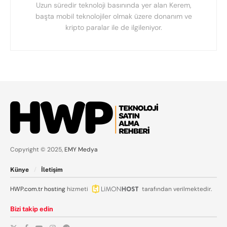
Uzun süredir teknoloji basınında yer alan Kerem,
başta mobil teknolojiler olmak üzere donanım ve
kripto paralar ile de ilgileniyor.
Copyright © 2025,
EMY Medya
Künye
İletişim
HWP.com.tr
hosting
hizmeti
tarafından verilmektedir.
Bizi takip edin