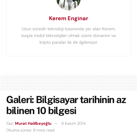
Kerem Enginar
Uzun süredir teknoloji basınında yer alan Kerem,
başta mobil teknolojiler olmak üzere donanım ve
kripto paralar ile de ilgileniyor.
Galeri: Bilgisayar tarihinin az
bilinen 10 bilgesi
Yazı:
Murat Halilbeyoğlu
6 Kasım 2014
Okuma süresi: 8 mins read