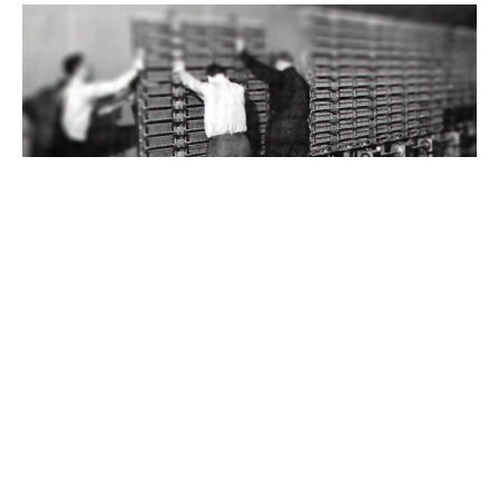
Teknolojinin bilgeleri
Hepimiz artık istesek de istemesek de teknolojinin
bir yerinden tutunmuş gidiyoruz bu hayatta. Akıllı
telefonlar, bilgisayarlar, diz üstü bilgisayarlar,
tabletler derken, ilgimiz olmasa bile onu tecrübe
etmemiz gerekiyor. Bu gerek kişisel zevk veya