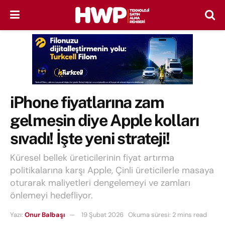
iPhone fiyatlarına zam
gelmesin diye Apple kolları
sıvadı! İşte yeni strateji!
Küresel bellek üreticilerinin fiyat artırma
politikalarına karşı Apple, Çinli üreticilerle masaya
oturarak maliyetleri dengelemeyi ve zamları
önlemeyi hedefliyor.
Yazı:
Onur Balbaşı
19 Şubat 2026
Okuma süresi: 2 mins read