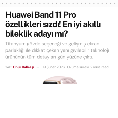
Huawei Band 11 Pro
özellikleri sızdı! En iyi akıllı
bileklik adayı mı?
Titanyum gövde seçeneği ve gelişmiş ekran
parlaklığı ile dikkat çeken yeni giyilebilir teknoloji
ürününün tüm detayları gün yüzüne çıktı.
Yazı:
Onur Balbaşı
19 Şubat 2026
Okuma süresi: 2 mins read