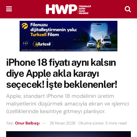
iPhone 18 fiyatı aynı kalsın
diye Apple akla karayı
seçecek! İşte beklenenler!
Apple, standart iPhone 18 modelinin üretim
maliyetlerini düşürmek amacıyla ekran ve işlemci
özelliklerinde kesintiye gitmeyi planlıyor.
Yazı:
Onur Balbaşı
26 Nisan 2026
Okuma süresi: 3 mins read