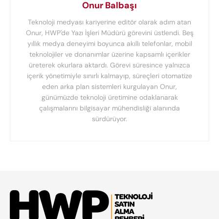
Onur Balbaşı
Teknoloji medyası kariyerine editör olarak adım atan
Onur, HWP'de Yazı İşleri Müdürü görevini üstlendi. Beş
yıllık medya deneyimi boyunca akıllı telefonlar, mobil
teknolojiler ve donanımlar üzerine kapsamlı içerikler
üreterek okurlara aktardı. Görevi süresince yalnızca
içerik yönetimiyle sınırlı kalmayıp, süreçleri otomatize
eden arka plan sistemleri kurgulayan Onur,
günümüzde teknoloji üretimine odaklanarak
çalışmalarını bilgisayar mühendisliği alanında
sürdürüyor.