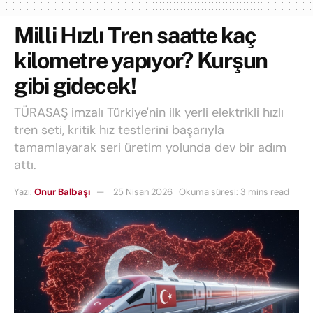
Milli Hızlı Tren saatte kaç
kilometre yapıyor? Kurşun
gibi gidecek!
TÜRASAŞ imzalı Türkiye'nin ilk yerli elektrikli hızlı
tren seti, kritik hız testlerini başarıyla
tamamlayarak seri üretim yolunda dev bir adım
attı.
Yazı:
Onur Balbaşı
25 Nisan 2026
Okuma süresi: 3 mins read