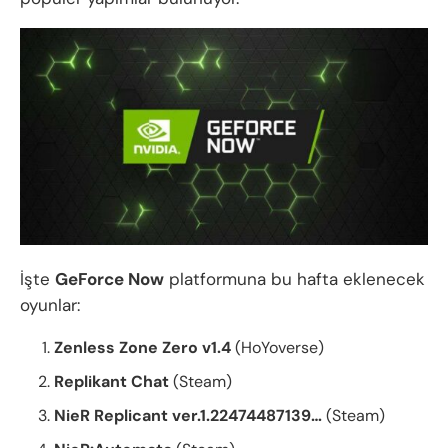
İşte
GeForce Now
platformuna bu hafta eklenecek
oyunlar:
Zenless Zone Zero v1.4
(HoYoverse)
Replikant Chat
(Steam)
NieR Replicant ver.1.22474487139…
(Steam)