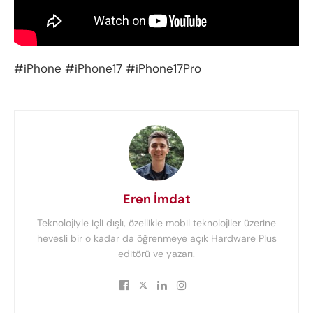
#iPhone #iPhone17 #iPhone17Pro
Eren İmdat
Teknolojiyle içli dışlı, özellikle mobil teknolojiler üzerine
hevesli bir o kadar da öğrenmeye açık Hardware Plus
editörü ve yazarı.