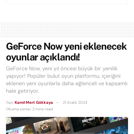
GeForce Now yeni eklenecek
oyunlar açıklandı!
GeForce Now, yeni yıl öncesi büyük bir yenilik
yapıyor! Popüler bulut oyun platformu, içeriğini
eklenen yeni oyunlarla daha eğlenceli ve kapsamlı
hale getiriyor.
Yazı:
Kamil Mert Gökkaya
21 Aralık 2024
Okuma süresi: 2 mins read