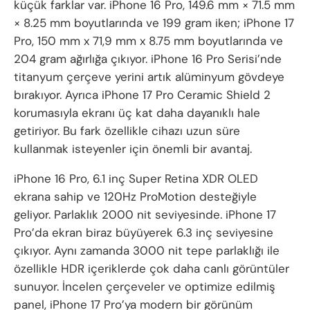
küçük farklar var. iPhone 16 Pro, 149.6 mm × 71.5 mm
× 8.25 mm boyutlarında ve 199 gram iken; iPhone 17
Pro, 150 mm x 71,9 mm x 8.75 mm boyutlarında ve
204 gram ağırlığa çıkıyor. iPhone 16 Pro Serisi’nde
titanyum çerçeve yerini artık alüminyum gövdeye
bırakıyor. Ayrıca iPhone 17 Pro Ceramic Shield 2
korumasıyla ekranı üç kat daha dayanıklı hale
getiriyor. Bu fark özellikle cihazı uzun süre
kullanmak isteyenler için önemli bir avantaj.
iPhone 16 Pro, 6.1 inç Super Retina XDR OLED
ekrana sahip ve 120Hz ProMotion desteğiyle
geliyor. Parlaklık 2000 nit seviyesinde. iPhone 17
Pro’da ekran biraz büyüyerek 6.3 inç seviyesine
çıkıyor. Aynı zamanda 3000 nit tepe parlaklığı ile
özellikle HDR içeriklerde çok daha canlı görüntüler
sunuyor. İncelen çerçeveler ve optimize edilmiş
panel, iPhone 17 Pro’ya modern bir görünüm