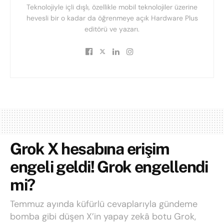
Teknolojiyle içli dışlı, özellikle mobil teknolojiler üzerine
hevesli bir o kadar da öğrenmeye açık Hardware Plus
editörü ve yazarı.
Grok X hesabına erişim
engeli geldi! Grok engellendi
mi?
Temmuz ayında küfürlü cevaplarıyla gündeme
bomba gibi düşen X’in yapay zekâ botu Grok,