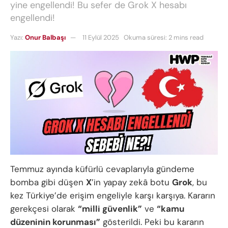
yine engellendi! Bu sefer de Grok X hesabı
engellendi!
Yazı:
Onur Balbaşı
11 Eylül 2025
Okuma süresi: 2 mins read
Temmuz ayında küfürlü cevaplarıyla gündeme
bomba gibi düşen
X
’in yapay zekâ botu
Grok
, bu
kez Türkiye’de erişim engeliyle karşı karşıya. Kararın
gerekçesi olarak
“milli güvenlik”
ve
“kamu
düzeninin korunması”
gösterildi. Peki bu kararın