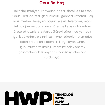
Onur Balbaşı
Teknoloji medyası kariyerine editör olarak adım atan
Onur, HWP'de Yazı İşleri Müdürü görevini üstlendi. Beş
yıllık medya deneyimi boyunca akıllı telefonlar, mobil
teknolojiler ve donanımlar üzerine kapsamlı içerikler
üreterek okurlara aktardı. Görevi süresince yalnızca
içerik yönetimiyle sınırlı kalmayıp, süreçleri otomatize
eden arka plan sistemleri kurgulayan Onur,
günümüzde teknoloji üretimine odaklanarak
çalışmalarını bilgisayar mühendisliği alanında
sürdürüyor.