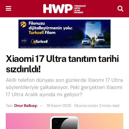
Xiaomi 17 Ultra tanıtım tarihi
sızdırıldı!
Akıllı telefon dünyası son günlerde Xiaomi 17 Ultra
söylentileriyle çalkalanıyor. Peki gerçekten Xiaomi
17 Ultra Aralık ayında mı geliyor?
Yazı:
Onur Balbaşı
19 Kasım 2025
Okuma süresi: 2 mins read