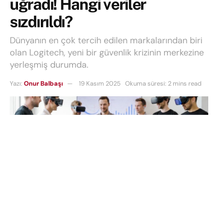
uğradı! Hangi veriler
sızdırıldı?
Dünyanın en çok tercih edilen markalarından biri
olan Logitech, yeni bir güvenlik krizinin merkezine
yerleşmiş durumda.
Yazı:
Onur Balbaşı
19 Kasım 2025
Okuma süresi: 2 mins read
Dünyanın en çok tercih edilen markalarından biri