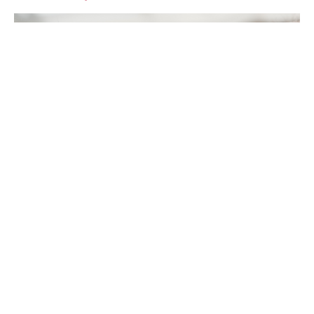
Çinli teknoloji devi Huawei, son dönemde teknoloji
dünyasında adından sıkça söz ettiriyor. Geçtiğimiz
günlerde tanıtılan Huawei Mate XT üçe katlanabilir
akıllı telefonun yankıları henüz sürerken, şirket
şimdi de
Huawei Watch GT 5
serisi ile giyilebilir
teknoloji alanında büyük bir adım atmaya
hazırlanıyor. 19 Eylül 2024 tarihinde resmen