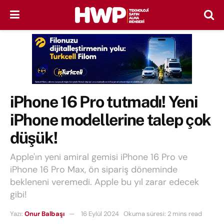
iPhone 16 Pro tutmadı! Yeni
iPhone modellerine talep çok
düşük!
Apple'ın yeni amiral gemisi iPhone 16 Pro ve
iPhone 16 Pro Max, ön sipariş döneminde
bekleneni veremedi. Apple bu yıl zarar edecek
gibi!
Yazı:
Onur Balbaşı
16 Eylül 2024
Okuma süresi: 2 mins read