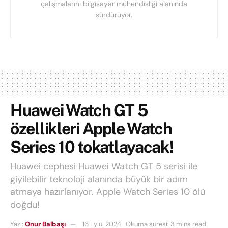
çalışmalarını bilgisayar mühendisliği alanında
sürdürüyor.
Huawei Watch GT 5
özellikleri Apple Watch
Series 10 tokatlayacak!
Huawei cephesi Huawei Watch GT 5 serisi ile
giyilebilir teknoloji alanında büyük bir adım
atmaya hazırlanıyor. Apple Watch Series 10 ölü
doğdu!
Yazı:
Onur Balbaşı
16 Eylül 2024
Okuma süresi: 3 mins read