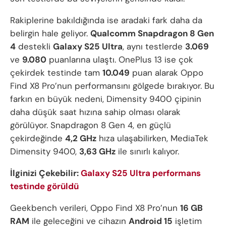
Rakiplerine bakıldığında ise aradaki fark daha da
belirgin hale geliyor.
Qualcomm Snapdragon 8 Gen
4
destekli
Galaxy S25 Ultra
, aynı testlerde
3.069
ve
9.080
puanlarına ulaştı. OnePlus 13 ise çok
çekirdek testinde tam
10.049
puan alarak Oppo
Find X8 Pro’nun performansını gölgede bırakıyor. Bu
farkın en büyük nedeni, Dimensity 9400 çipinin
daha düşük saat hızına sahip olması olarak
görülüyor. Snapdragon 8 Gen 4, en güçlü
çekirdeğinde
4,2 GHz
hıza ulaşabilirken, MediaTek
Dimensity 9400,
3,63 GHz
ile sınırlı kalıyor.
İlginizi Çekebilir:
Galaxy S25 Ultra performans
testinde görüldü
Geekbench verileri, Oppo Find X8 Pro’nun
16 GB
RAM
ile geleceğini ve cihazın
Android 15
işletim