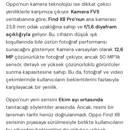
Oppo’nun kamera teknolojisi ise dikkat çekici
yeniliklerle karşımıza çıkıyor.
Kamera FV5
veritabanına göre,
Find X8 Pro’nun
ana kamerası
23,8 mm odak uzaklığına sahip ve
f/1,6 diyafram
açıklığıyla
geliyor. Bu, cihazın düşük ışık
koşullarında bile üstün fotoğraf performansı
sunacağını gösteriyor. Kamera varsayılan olarak
12,6
MP
çözünürlükte fotoğraf çekiyor, ancak 50 MP’lik
sensör, detaylı ve yüksek çözünürlüklü görüntüler
sunma kapasitesine sahip. Bu da, fotoğraf ve video
çekimlerinde kullanıcıların beklentilerini fazlasıyla
karşılayacak bir yenilik.
Oppo’nun yeni serisini
Ekim ayı ortasında
tanıtacağı söylentiler arasında. Ancak, resmi bir
lansman tarihi henüz doğrulanmadı. Oppo Find X8
serisinin piyasaya sürülmesiyle birlikte kullanıcıların
bu cihazdan beklentileri de oldukça yüksek.