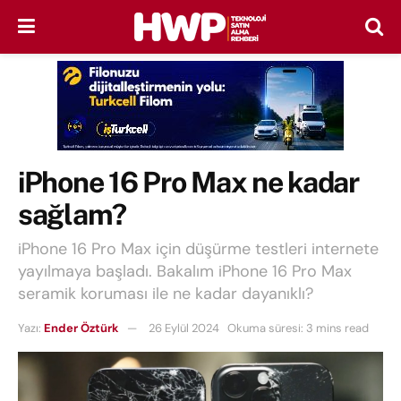
iPhone 16 Pro Max ne kadar
sağlam?
iPhone 16 Pro Max için düşürme testleri internete
yayılmaya başladı. Bakalım iPhone 16 Pro Max
seramik koruması ile ne kadar dayanıklı?
Yazı:
Ender Öztürk
26 Eylül 2024
Okuma süresi: 3 mins read