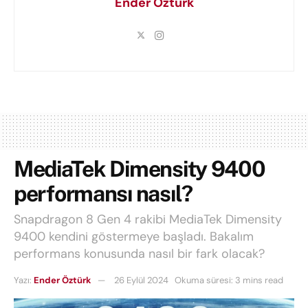
Ender Öztürk
MediaTek Dimensity 9400
performansı nasıl?
Snapdragon 8 Gen 4 rakibi MediaTek Dimensity
9400 kendini göstermeye başladı. Bakalım
performans konusunda nasıl bir fark olacak?
Yazı:
Ender Öztürk
26 Eylül 2024
Okuma süresi: 3 mins read