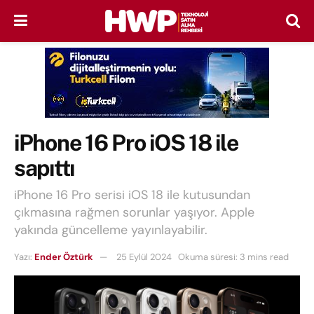
iPhone 16 Pro iOS 18 ile
sapıttı
iPhone 16 Pro serisi iOS 18 ile kutusundan
çıkmasına rağmen sorunlar yaşıyor. Apple
yakında güncelleme yayınlayabilir.
Yazı:
Ender Öztürk
25 Eylül 2024
Okuma süresi: 3 mins read