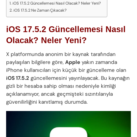
iOS 17.5.2 Güncellemesi Nasıl Olacak? Neler Yeni?
iOS 17.5.2 Ne Zaman Çıkacak?
iOS 17.5.2 Güncellemesi Nasıl
Olacak? Neler Yeni?
X platformunda anonim bir kaynak tarafından
paylaşılan bilgilere göre,
Apple
yakın zamanda
iPhone kullanıcıları için küçük bir güncelleme olan
iOS 17.5.2
güncellemesini yayınlayacak. Bu kaynağın
gizli bir hesaba sahip olması nedeniyle kimliği
açıklanamıyor, ancak geçmişteki sızıntılarıyla
güvenilirliğini kanıtlamış durumda.