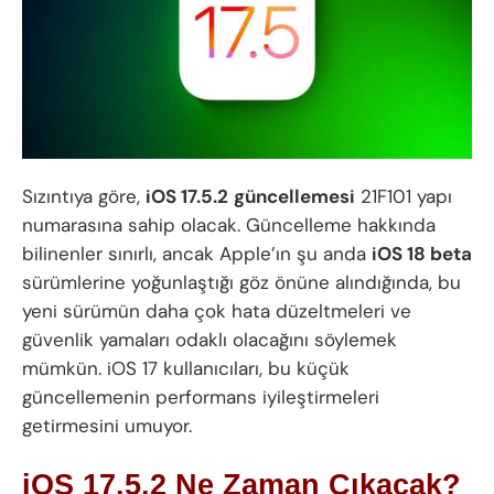
Sızıntıya göre,
iOS 17.5.2
güncellemesi
21F101 yapı
numarasına sahip olacak. Güncelleme hakkında
bilinenler sınırlı, ancak Apple’ın şu anda
iOS 18 beta
sürümlerine yoğunlaştığı göz önüne alındığında, bu
yeni sürümün daha çok hata düzeltmeleri ve
güvenlik yamaları odaklı olacağını söylemek
mümkün. iOS 17 kullanıcıları, bu küçük
güncellemenin performans iyileştirmeleri
getirmesini umuyor.
iOS 17.5.2 Ne Zaman Çıkacak?