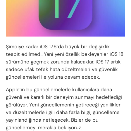
Şimdiye kadar iOS 17.6’da büyük bir değişiklik
tespit edilmedi. Yani yeni özellik bekleyenler iOS 18
sürümüne geçmek zorunda kalacaklar. iOS 17 artık
sadece ufak tefek hata düzeltmeleri ve güvenlik
güncellemeleri ile yoluna devam edecek.
Apple’ın bu güncellemelerle kullanıcılara daha
güvenli ve kararlı bir deneyim sunmayı hedeflediği
görülüyor. Yeni güncellemenin getireceği yenilikler
ve düzeltmelerle ilgili daha fazla bilgi, güncelleme
yayınlandığında netleşecek. Bizler de bu
güncellemeyi merakla bekliyoruz.