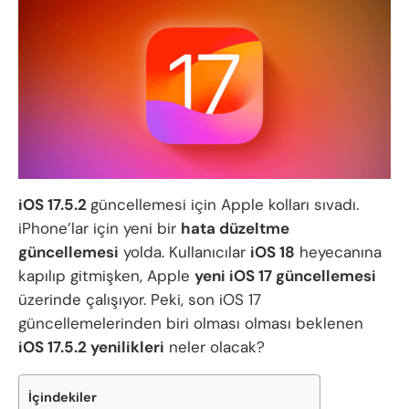
iOS 17.5.2
güncellemesi için Apple kolları sıvadı.
iPhone’lar için yeni bir
hata düzeltme
güncellemesi
yolda. Kullanıcılar
iOS 18
heyecanına
kapılıp gitmişken, Apple
yeni iOS 17 güncellemesi
üzerinde çalışıyor. Peki, son iOS 17
güncellemelerinden biri olması olması beklenen
iOS 17.5.2 yenilikleri
neler olacak?
İçindekiler