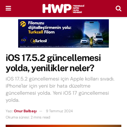
iOS 17.5.2 güncellemesi
yolda, yenilikler neler?
iOS 17.5.2 güncellemesi için Apple kolları sıvadı.
iPhone'lar için yeni bir hata düzeltme
güncellemesi yolda. Yeni iOS 17 güncellemesi
yolda.
Yazı:
Onur Balbaşı
9 Temmuz 2024
Okuma süresi: 2 mins read