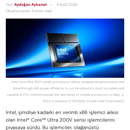
Yazı:
Aydoğan Aykanat
4 Eylül 2024
Okuma süresi: 4 mins read
Intel Core Ultra 200V series processors deliver exceptional performance and
breakthrough x86 power efficiency to run the industry’s most complete and
capable AI PCs. Intel introduced the new family of mobile processors on Sept. 3,
2024, in advance of IFA Berlin. (Credit: Intel Corporation)
Intel, şimdiye kadarki en verimli x86 işlemci ailesi
olan Intel® Core™ Ultra 200V serisi işlemcilerini
piyasaya sürdü. Bu işlemciler, olağanüstü