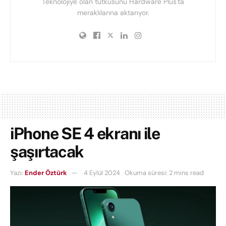
Teknolojiye olan tutkusunu Hardware Plus'ta
meraklılarına aktarıyor.
iPhone SE 4 ekranı ile
şaşırtacak
Yazı:
Ender Öztürk
4 Eylül 2024
Okuma süresi: 2 mins read