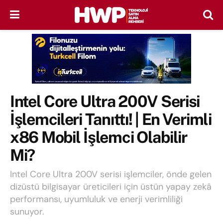
Intel Core Ultra 200V Serisi
İşlemcileri Tanıttı! | En Verimli
x86 Mobil İşlemci Olabilir
Mi?
Intel Core Ultra 200V serisi işlemciler, önde gelen
dizüstü bilgisayar üreticileri için üstün yapay zekâ
performansı, uyumluluk ve enerji verimliliği
sunuyor.