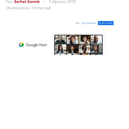
Yazı:
Serhat Sarımlı
11 Ağustos 2022
Okuma süresi: 2 mins read
Google, Haziran ayında, iki görüntülü arama
hizmetini tek bir hizmette birleştireceğini ve
Google Duo’yu Google Meet’in tüm özelliklerini
içerecek şekilde güncelleyeceğini söyledi. Şimdi,
geçen ay kullanıma sunulan bu yükseltme, mevcut
görüntülü arama seçeneklerinize ek olarak herkesin
toplantı planlama ve katılma, sanal arka planlar,