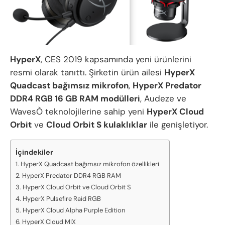
HyperX
, CES 2019 kapsamında yeni ürünlerini
resmi olarak tanıttı. Şirketin ürün ailesi
HyperX
Quadcast bağımsız mikrofon
,
HyperX Predator
DDR4 RGB 16 GB RAM modülleri
, Audeze ve
WavesÒ teknolojilerine sahip yeni
HyperX Cloud
Orbit
ve
Cloud Orbit S kulaklıklar
ile genişletiyor.
İçindekiler
HyperX Quadcast bağımsız mikrofon özellikleri
HyperX Predator DDR4 RGB RAM
HyperX Cloud Orbit ve Cloud Orbit S
HyperX Pulsefire Raid RGB
HyperX Cloud Alpha Purple Edition
HyperX Cloud MIX