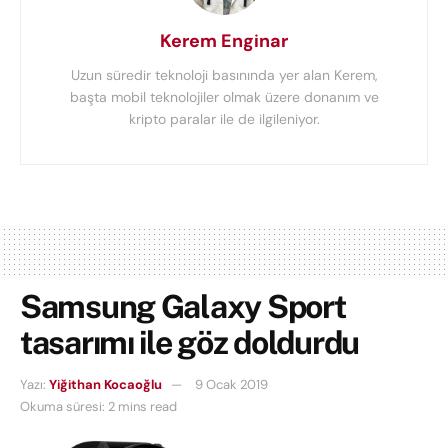
Kerem Enginar
Uzun süredir teknoloji basınında yer alan Kerem,
başta mobil teknolojiler olmak üzere donanım ve
kripto paralar ile de ilgileniyor.
Samsung Galaxy Sport
tasarımı ile göz doldurdu
Yazı:
Yiğithan Kocaoğlu
9 Ocak 2019
Okuma süresi: 2 mins read