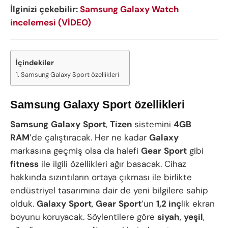
İlginizi çekebilir:
Samsung Galaxy Watch
incelemesi (VİDEO)
İçindekiler
Samsung Galaxy Sport özellikleri
Samsung Galaxy Sport özellikleri
Samsung
Galaxy
Sport
,
Tizen
sistemini
4GB
RAM
’de çalıştıracak. Her ne kadar
Galaxy
markasına geçmiş olsa da halefi
Gear
Sport
gibi
fitness
ile ilgili özellikleri ağır basacak. Cihaz
hakkında sızıntıların ortaya çıkması ile birlikte
endüstriyel tasarımına dair de yeni bilgilere sahip
olduk.
Galaxy
Sport
,
Gear
Sport
’un
1,2 inç
lik ekran
boyunu koruyacak. Söylentilere göre
siyah
,
yeşil
,