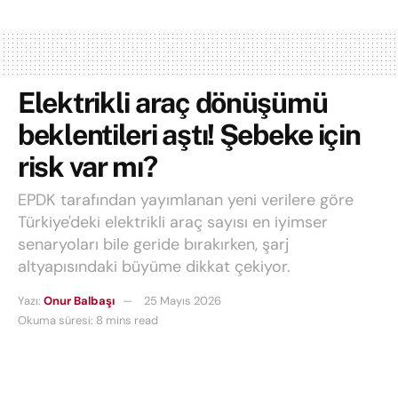
Elektrikli araç dönüşümü
beklentileri aştı! Şebeke için
risk var mı?
EPDK tarafından yayımlanan yeni verilere göre
Türkiye'deki elektrikli araç sayısı en iyimser
senaryoları bile geride bırakırken, şarj
altyapısındaki büyüme dikkat çekiyor.
Yazı:
Onur Balbaşı
25 Mayıs 2026
Okuma süresi: 8 mins read