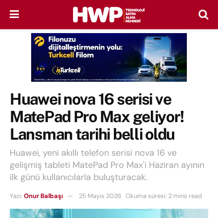
Huawei nova 16 serisi ve
MatePad Pro Max geliyor!
Lansman tarihi belli oldu
Huawei, yeni akıllı telefon serisi nova 16 ve
gelişmiş tableti MatePad Pro Max'i Haziran ayının
ilk günü kullanıcılarla buluşturacak.
Yazı:
Onur Balbaşı
25 Mayıs 2026
Okuma süresi: 2 mins read