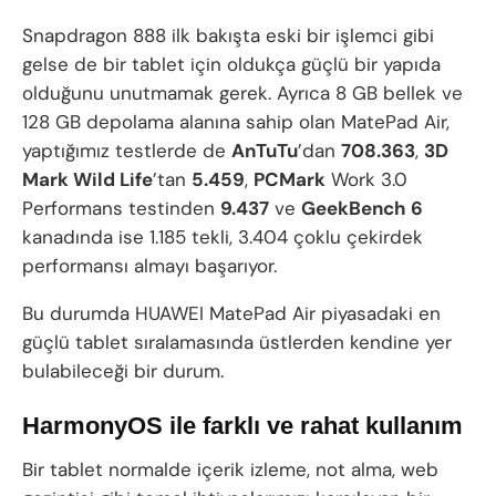
Snapdragon 888 ilk bakışta eski bir işlemci gibi
gelse de bir tablet için oldukça güçlü bir yapıda
olduğunu unutmamak gerek. Ayrıca 8 GB bellek ve
128 GB depolama alanına sahip olan MatePad Air,
yaptığımız testlerde de
AnTuTu
’dan
708.363
,
3D
Mark Wild Life
’tan
5.459
,
PCMark
Work 3.0
Performans testinden
9.437
ve
GeekBench 6
kanadında ise 1.185 tekli, 3.404 çoklu çekirdek
performansı almayı başarıyor.
Bu durumda HUAWEI MatePad Air piyasadaki en
güçlü tablet sıralamasında üstlerden kendine yer
bulabileceği bir durum.
HarmonyOS ile farklı ve rahat kullanım
Bir tablet normalde içerik izleme, not alma, web