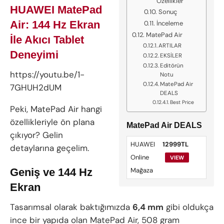
Özellikler
HUAWEI MatePad
Sonuç
Air: 144 Hz Ekran
İnceleme
MatePad Air
İle Akıcı Tablet
ARTILAR
Deneyimi
EKSİLER
Editörün
https://youtu.be/1-
Notu
MatePad Air
7GHUH2dUM
DEALS
Best Price
Peki, MatePad Air hangi
özellikleriyle ön plana
MatePad Air DEALS
çıkıyor? Gelin
HUAWEI
12999TL
detaylarına geçelim.
Online
VIEW
Geniş ve 144 Hz
Mağaza
Ekran
Tasarımsal olarak baktığımızda
6,4 mm
gibi oldukça
ince bir yapıda olan MatePad Air, 508 gram