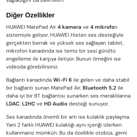
sağladığını da belirtelim.
Diğer Özellikler
HUAWEI MatePad Air
4 kamera
ve
4 mikrofo
n
sistemiyle geliyor. HUAWEI Histen ses desteğiyle
gerçekten berrak ve yüksek ses sağlayan tablet,
mikrofon kanadında ise temiz bir sesi gürültü
engelleme ile karşıya iletiyor. Bunun örneğini ise
videoda görebilirsiniz.
Bağlantı kanadında
Wi-Fi 6
ile gelen ve daha stabil
bir bağlantı sunan MatePad Air,
Bluetooth 5.2
ile
daha iyi bir BT bağlantısı sunarken ses meraklılarına
LDAC
,
L2HC
ve
HD Audio
desteği sunuyor.
Ses kanadında önemli bir artı ise kulaklık paylaşma.
Yani 2 farklı HUAWEI kulaklığı aynı içeriği izlerken
kullanmanız mümkün. Bu da özellikle otobüs, gemi