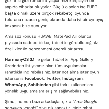
gezintisi gibi temel ihtiyaçlarımızı karşılayan bir
yapıda cihazlar oluyorlar. Güçlü olanları ise PUBG
başta olmak üzere birçok rekabetçi oyunda
telefona nazaran geniş ekranda daha iyi bir oynayış
imkanını bize sunuyor.
Ama söz konusu HUAWEI MatePad Air olunca
piyasada sadece birkaç tablette görebileceğiniz
özellikler ile benzenmesi önemli bir artısı.
HarmonyOS 3.1
ile gelen tablette, App Gallery
üzerinden ihtiyacınız olan tüm uygulamaları
rahatlıkla indirebilirsiniz. İster not alma ister oyun
isterseniz
Facebook
,
Twitter
,
Instagram
,
WhatsApp
,
Sahibinden
gibi farklı kullanımlara
yönelik uygulamalara erişim sağlayabilirsiniz.
Şimdi, hemen bazı arkadaşlar çıkıp
“Ama Google
servisleri yoook!”
diye çıkışacaktır. İçiniz rahat