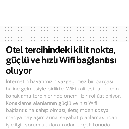
Otel tercihindeki kilit nokta,
güçlü ve hızlı Wifi bağlantısı
oluyor
İnternetin hayatımızın vazgeçilmez bir parçası
haline gelmesiyle birlikte, WiFi kalitesi tatilcilerin
konaklama tercihlerinde önemli bir rol üstleniyor.
Konaklama alanlarının güçlü ve hızı Wifi
bağlantısına sahip olması, iletişimden sosyal
medya paylaşımlarına, seyahat planlamasından
işle ilgili sorumluluklara kadar birçok konuda