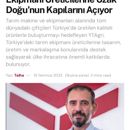
Doğu’nun Kapılarını Açıyor
Tarım makine ve ekipmanları alanında tüm
dünyadaki çiftçileri Türkiye’de üretilen kaliteli
ürünlerle buluşturmayı hedefleyen YTAgri,
Türkiye’deki tarım ekipmanı üreticilerine tasarım,
üretim ve markalaşma konularında destek
sağlayarak ülke ihracatına önemli katkılarda
bulunuyor.
Yazı:
Talha
19 Temmuz 2023
Okuma süresi: 3 mins read