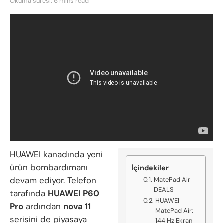
Okuma süresi: 6 mins read
HUAWEI kanadında yeni
ürün bombardımanı
İçindekiler
devam ediyor. Telefon
MatePad Air
DEALS
tarafında
HUAWEI P60
HUAWEI
Pro
ardından
nova 11
MatePad Air:
serisini de piyasaya
144 Hz Ekran