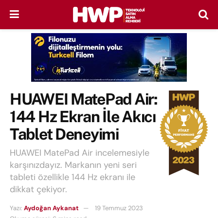
HUAWEI MatePad Air:
144 Hz Ekran İle Akıcı
Tablet Deneyimi
HUAWEI MatePad Air incelemesiyle
karşınızdayız. Markanın yeni seri
tableti özellikle 144 Hz ekranı ile
dikkat çekiyor.
Yazı:
Aydoğan Aykanat
19 Temmuz 2023