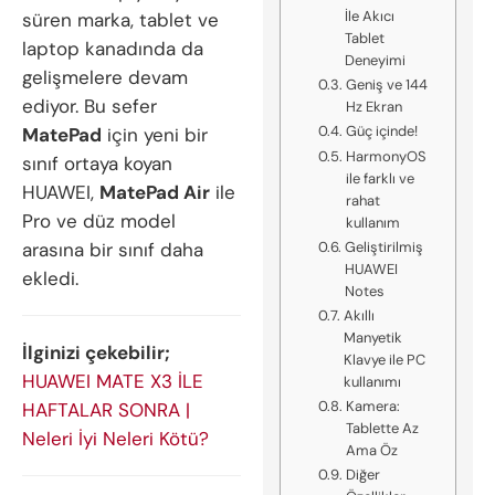
İle Akıcı
süren marka, tablet ve
Tablet
laptop kanadında da
Deneyimi
gelişmelere devam
Geniş ve 144
ediyor. Bu sefer
Hz Ekran
Güç içinde!
MatePad
için yeni bir
HarmonyOS
sınıf ortaya koyan
ile farklı ve
HUAWEI,
MatePad Air
ile
rahat
Pro ve düz model
kullanım
arasına bir sınıf daha
Geliştirilmiş
HUAWEI
ekledi.
Notes
Akıllı
Manyetik
İlginizi çekebilir;
Klavye ile PC
HUAWEI MATE X3 İLE
kullanımı
Kamera:
HAFTALAR SONRA |
Tablette Az
Neleri İyi Neleri Kötü?
Ama Öz
Diğer