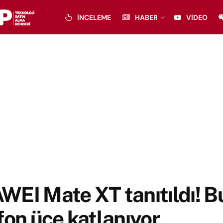
İNCELEME
HABER
VIDEO
EI Mate XT tanıtıldı! B
fon üçe katlanıyor