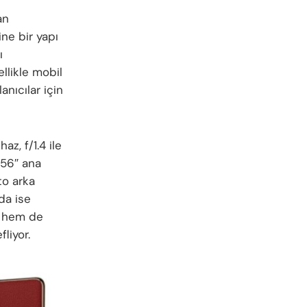
an
ne bir yapı
ı
ellikle mobil
anıcılar için
z, f/1.4 ile
.56″ ana
to arka
da ise
l hem de
liyor.