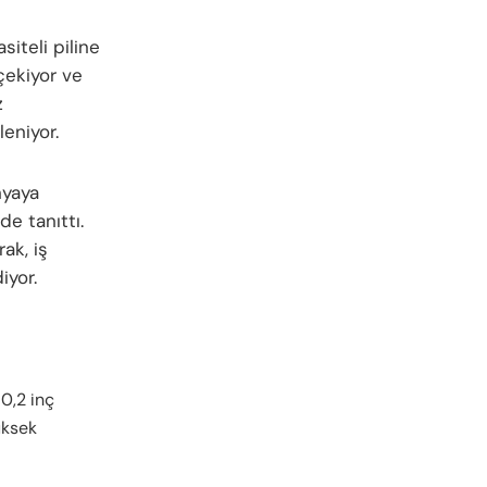
iteli piline
çekiyor ve
z
eniyor.
nyaya
e tanıttı.
ak, iş
iyor.
10,2 inç
üksek