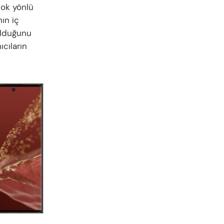
çok yönlü
ın iç
 olduğunu
ıcıların