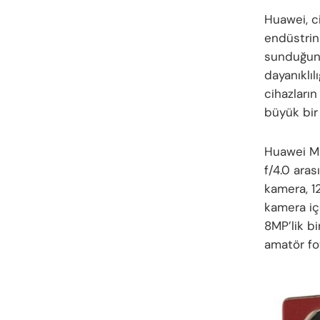
Huawei, c
endüstrin
sunduğunu 
dayanıklıl
cihazların
büyük bir
Huawei Mat
f/4.0 ara
kamera, 1
kamera iç
8MP’lik b
amatör fo