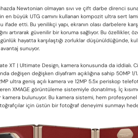
ihazda Newtonian olmayan sıvı ve çift darbe direnci sun
in en büyük UTG camını kullanan kompozit ultra sert lami
ifade etti. Bu yenilikçi yapı, ekranın olası darbelere karş
ığını artırarak güvenilir bir koruma sağlıyor. Bu özellikler, öz
 günlük hayatta karşılaştığı zorluklar düşünüldüğünde, kull
 avantaj sunuyor.
e XT | Ultimate Design, kamera konusunda da iddialı. Ciha
sında değişen değişken diyafram açıklığına sahip 50MP 1/1
2MP ultra geniş açılı kamera ve 12MP 5.5x periskop telefo
eren XMAGE görüntüleme sistemiyle donatılmış. İç kısım
ir kamera bulunuyor. Bu kamera sistemi, hem profesyone
toğrafçılar için üstün bir fotoğraf deneyimi sunmayı hedef