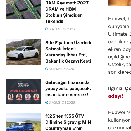
RAM Kıyameti: 2027
DRAM ve HBM
Stokları Şimdiden
Huawei, t
Tükendi!
dünyanın i
6 AĞUSTOS 2026
Ultimate D
özellikler
Sıfır Fiyatının Üzerinde
ekran boy
Satmak İstedi:
Vatandaş İhbar Etti,
açıldığın
Bakanlık Cezayı Kesti
Üstelik, 
31 TEMMUZ 2026
son derece
Geleceğin finansında
İlginizi Ç
yapay zeka çalışacak,
insan karar verecek!
adayı!
3 AĞUSTOS 2026
Huawei Ma
%25’ten %55 ÖTV
kullanıyo
Dilimine Sıçrayış: MINI
dokunmati
Countryman E’nin