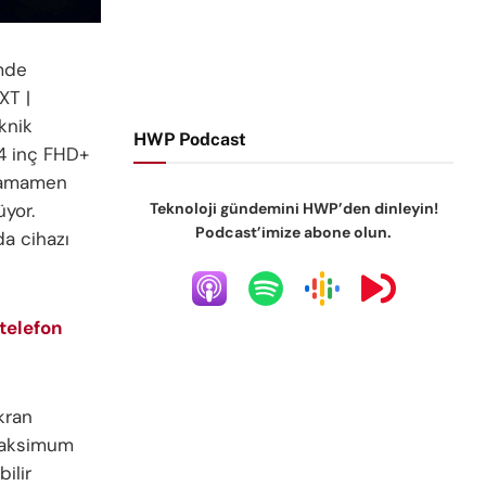
imde
XT |
knik
HWP Podcast
,4 inç FHD+
 tamamen
Teknoloji gündemini HWP’den dinleyin!
üyor.
Podcast’imize abone olun.
da cihazı
 telefon
kran
 maksimum
ilir