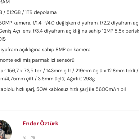
 RAM
 / 512GB / 1TB depolama
 50MP kamera, f/1.4-f/4.0 değişken diyafram, f/2.2 diyafram aç
Geniş Açı lens, f/3.4 diyafram açıklığına sahip 12MP 5.5x peris
OIS
 diyafram açıklığına sahip 8MP ön kamera
monte edilmiş parmak izi sensörü
ar: 156,7 x 73,5 tek / 143mm çift / 219mm üçlü x 12,8mm tekli /
m/4,75mm çift / 3.6mm üçlü; Ağırlık: 298g
blolu hızlı şarj, 50W kablosuz hızlı şarj ile 5600mAh pil
Ender Öztürk