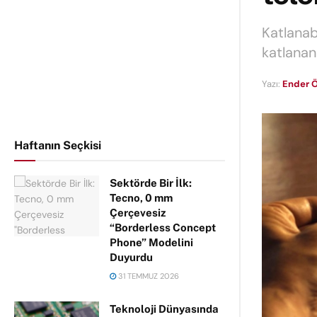
Katlanab
katlanan 
Yazı:
Ender Ö
Haftanın Seçkisi
Sektörde Bir İlk:
Tecno, 0 mm
Çerçevesiz
“Borderless Concept
Phone” Modelini
Duyurdu
31 TEMMUZ 2026
Teknoloji Dünyasında