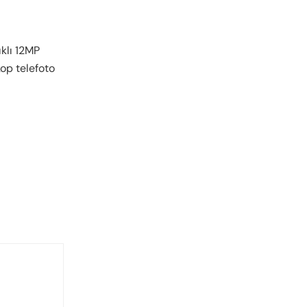
ıklı 12MP
kop telefoto