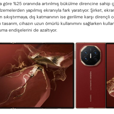
ra göre %25 oranında artırılmış bükülme direncine sahip 
emelerden yapılmış ekranıyla fark yaratıyor. Şirket, ekran
 sıkıştırmaya, dış katmanının ise gerilime karşı dirençli
Bu tasarım, cihazın uzun ömürlü kullanımını sağlarken kullan
ma endişelerini de azaltıyor.