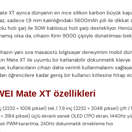
te XT ayrıca dünyanın en ince silikon karbon büyük kapas
haz, sadece 1,9 mm kalınlığındaki 5600mAh pili ile dikkat 
u hızlı şarj ile 50W kablosuz hızlı şarjı destekliyor. Henü
amış olsa da, cihazın Kirin 9000 çipiyle donatılması bekl
ihazın yanı sıra masaüstü bilgisayar deneyimini mobil dü
in Mate XT ile uyumlu bir katlanabilir dokunmatik klavye d
r, kullanıcıların cihazı daha verimli kullanmalarını sağlayar
n öğrencilere kadar geniş bir kullanıcı kitlesine hitap ed
I Mate XT özellikleri
ç (2232 × 1008 piksel) tek / 7,9 inç (2232 × 2048 piksel) çift / 
 × 3184 piksel) üçlü ekranlı esnek OLED LTPO ekran, 1440Hz y
nslı PWM karartma, 240Hz dokunmatik örnekleme hızı