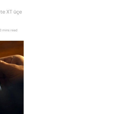
ate XT üçe
3 mins read