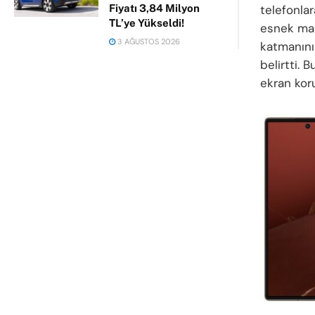
telefonla
Fiyatı 3,84 Milyon
TL’ye Yükseldi!
esnek malz
3 AĞUSTOS 2026
katmanının
belirtti. 
ekran koru