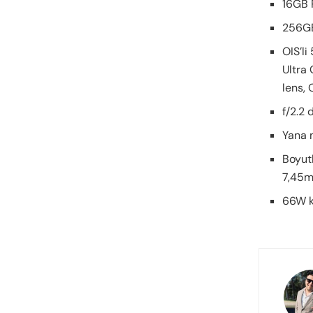
16GB
256GB
OIS’li
Ultra 
lens, 
f/2.2
Yana 
Boyutl
7,45m
66W ka