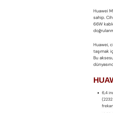
Huawei Ma
sahip. Ci
66W kablol
doğrulanm
Huawei, c
taşımak iç
Bu aksesua
dünyasında
HUAWE
6,4 in
(2232
freka