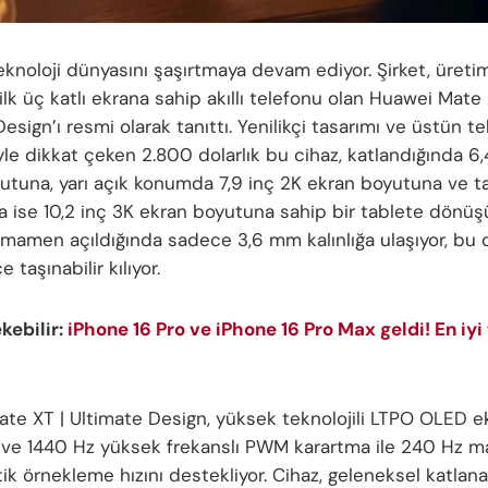
eknoloji dünyasını şaşırtmaya devam ediyor. Şirket, üret
lk üç katlı ekrana sahip akıllı telefonu olan Huawei Mate 
esign’ı resmi olarak tanıttı. Yenilikçi tasarımı ve üstün te
iyle dikkat çeken 2.800 dolarlık bu cihaz, katlandığında 6
utuna, yarı açık konumda 7,9 inç 2K ekran boyutuna ve
da ise 10,2 inç 3K ekran boyutuna sahip bir tablete dönüş
tamamen açıldığında sadece 3,6 mm kalınlığa ulaşıyor, bu 
 taşınabilir kılıyor.
ekebilir:
iPhone 16 Pro ve iPhone 16 Pro Max geldi! En iyi
te XT | Ultimate Design, yüksek teknolojili LTPO OLED e
r ve 1440 Hz yüksek frekanslı PWM karartma ile 240 Hz
k örnekleme hızını destekliyor. Cihaz, geleneksel katlanab