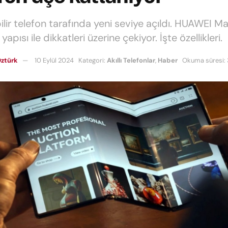
ilir telefon tarafında yeni seviye açıldı. HUAWEI M
yapısı ile dikkatleri üzerine çekiyor. İşte özellikleri.
ztürk
10 Eylül 2024
Kategori:
Akıllı Telefonlar
,
Haber
Okuma süresi: 