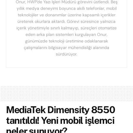
Onur, HWP'de Yazı İşleri Müdürü görevini üstlendi. Beş
yıllık medya deneyimi boyunca akıllı telefonlar, mobil
teknolojiler ve donanımlar üzerine kapsamlı içerikler
üreterek okurlara aktardı. Görevi süresince yalnızca
içerik yönetimiyle sınırlı kalmayıp, süreçleri otomatize
eden arka plan sistemleri kurgulayan Onur,
günümüzde teknoloji üretimine odaklanarak
çalışmalarını bilgisayar mühendisliği alanında
sürdürüyor.
MediaTek Dimensity 8550
tanıtıldı! Yeni mobil işlemci
neler sunuyor?