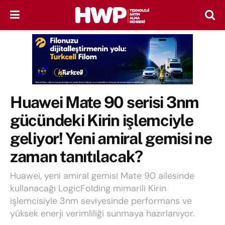
Huawei Mate 90 serisi 3nm
gücündeki Kirin işlemciyle
geliyor! Yeni amiral gemisi ne
zaman tanıtılacak?
Huawei, yeni amiral gemisi Mate 90 ailesinde
kullanacağı LogicFolding mimarili Kirin
işlemcisiyle 3nm seviyesinde performans ve
yüksek enerji verimliliği sunmaya hazırlanıyor.