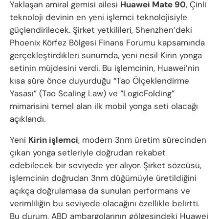
Yaklaşan amiral gemisi ailesi
Huawei Mate 90
, Çinli
teknoloji devinin en yeni işlemci teknolojisiyle
güçlendirilecek. Şirket yetkilileri, Shenzhen’deki
Phoenix Körfez Bölgesi Finans Forumu kapsamında
gerçekleştirdikleri sunumda, yeni nesil Kirin yonga
setinin müjdesini verdi. Bu işlemcinin, Huawei’nin
kısa süre önce duyurduğu “Tao Ölçeklendirme
Yasası” (Tao Scaling Law) ve “LogicFolding”
mimarisini temel alan ilk mobil yonga seti olacağı
açıklandı.
Yeni
Kirin işlemci
, modern 3nm üretim sürecinden
çıkan yonga setleriyle doğrudan rekabet
edebilecek bir seviyede yer alıyor. Şirket sözcüsü,
işlemcinin doğrudan 3nm düğümüyle üretildiğini
açıkça doğrulamasa da sunulan performans ve
verimliliğin bu seviyede olacağını özellikle belirtti.
Bu durum, ABD ambargolarının gölgesindeki Huawei