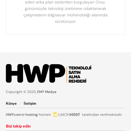
eden arka plan sistemleri kurgulayan Onur,
günümüzde teknoloji üretimine odaklanarak
çalışmalarını bilgisayar mühendisliği alanında
sürdürüyor.
Copyright © 2025,
EMY Medya
Künye
İletişim
HWP.com.tr
hosting
hizmeti
tarafından verilmektedir.
Bizi takip edin