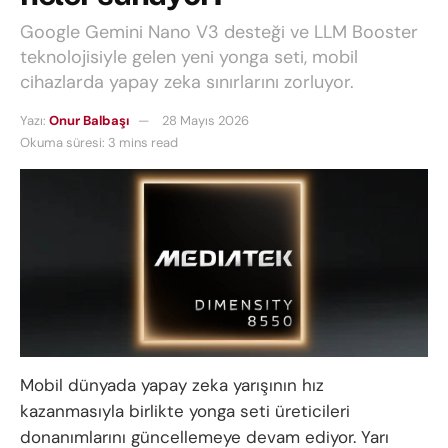
Google Gemini Nano V3 desteği ve LLM Booster
teknolojisiyle gelen yeni yonga seti, mobil
cihazlarda yapay zeka sınırlarını zorluyor.
Yazı:
Onur Balbaşı
28 Mayıs 2026
Okuma süresi: 3 mins read
Mobil dünyada yapay zeka yarışının hız
kazanmasıyla birlikte yonga seti üreticileri
donanımlarını güncellemeye devam ediyor. Yarı