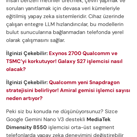
insan benzeri metinler üretmek, çeviri yapmak ve
soruları yanıtlamak için devasa veri kümeleriyle
eğitilmiş yapay zeka sistemleridir. Cihaz üzerinde
çalışan entegre LLM hızlandırıcılar, bu modellerin
bulut sunucularına bağlanmadan telefonda yerel
olarak çalışmasını sağlar.
İlginizi Çekebilir:
Exynos 2700 Qualcomm ve
TSMC’yi korkutuyor! Galaxy S27 işlemcisi nasıl
olacak?
İlginizi Çekebilir:
Qualcomm yeni Snapdragon
stratejisini belirliyor! Amiral gemisi işlemci sayısı
neden artıyor?
Peki siz bu konuda ne düşünüyorsunuz? Sizce
Google Gemini Nano V3 destekli
MediaTek
Dimensity 8550
işlemcisi orta-üst segment
telefonlarda yapay zeka deneyimini değiştirebilir