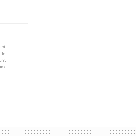
mi.
ile
rum.
um.