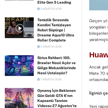
Elite Gen 5 Leading
3 AĞUSTOS 2026
Temizlik Sırasında
Geçen yıl
Kendini Temizleyen
yongaları
Robot Süpürge |
bileşenle
Dreame Aqua10 Ultra
yaratmıştı
Roller Complete
3 AĞUSTOS 2026
Huawe
Sirius Rehberi: 100.
Brawler Nasıl Açılır ve
Ancak gel
Gölge Mekaniklerinde
Mate 70 s
Nasıl Ustalaşılır?
ortasında
7 AĞUSTOS 2026
Oynanış İçin Beklenen
İlginizi ç
Gün Geldi: GTA 6’nın
Kapsamlı Tanıtım
Videosu 27 Ağustos’ta
Yeni rapor