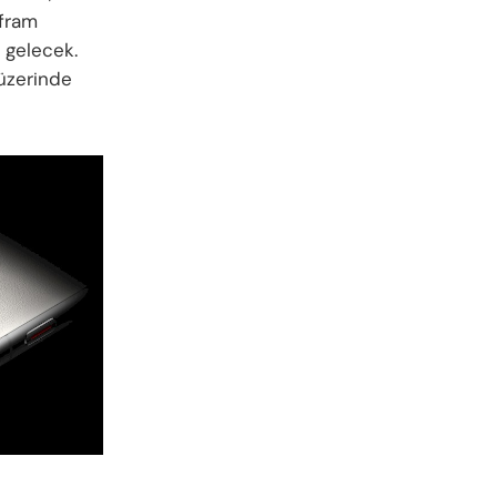
afram
 gelecek.
 üzerinde