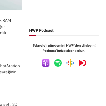
ix RAM
ğer
HWP Podcast
nlık
Teknoloji gündemini HWP’den dinleyin!
Podcast’imize abone olun.
hatStation,
eyreğinin
a seti, 3D