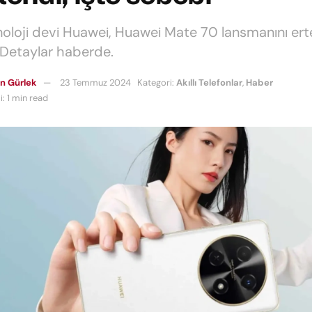
knoloji devi Huawei, Huawei Mate 70 lansmanını erte
. Detaylar haberde.
n Gürlek
23 Temmuz 2024
Kategori:
Akıllı Telefonlar
,
Haber
: 1 min read