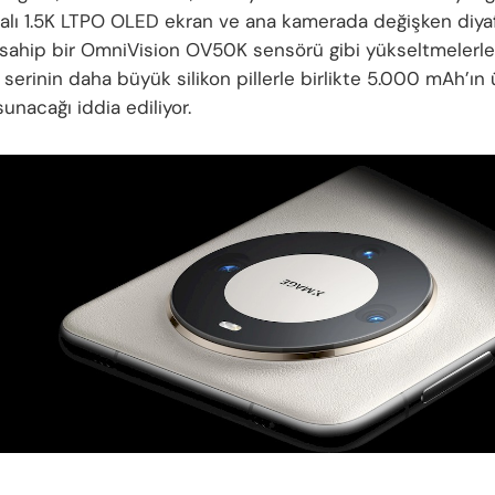
alı 1.5K LTPO OLED ekran ve ana kamerada değişken diy
a sahip bir OmniVision OV50K sensörü gibi yükseltmelerle
 serinin daha büyük silikon pillerle birlikte 5.000 mAh’ın
unacağı iddia ediliyor.