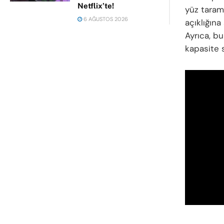
Netflix’te!
yüz taram
6 AĞUSTOS 2026
açıklığın
Ayrıca, bu
kapasite s