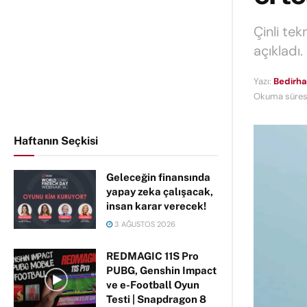
Çinli te
açıkladı
Yazı:
Bedirha
Okuma süresi
Haftanın Seçkisi
Geleceğin finansında
yapay zeka çalışacak,
insan karar verecek!
3 AĞUSTOS 2026
REDMAGIC 11S Pro
PUBG, Genshin Impact
ve e-Football Oyun
Testi | Snapdragon 8