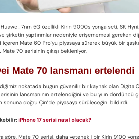
 Huawei, 7nm 5G özellikli Kirin 9000s yonga seti, SK Hyn
 ve şirketin yaptırımlar nedeniyle erişememesi gereken di
ri içeren Mate 60 Pro’yu piyasaya sürerek büyük bir şaşkı
. Mate 70 serisinin çıkışı bekleniyor.
i Mate 70 lansmanı ertelendi
diğimiz nokatada bugün güvenilir bir kaynak olan DigitalC
erisinin lansmanının ertelendiğini ve bu yılın dördüncü ç
n sonuna doğru Çin’de piyasaya sürüleceğini bildirdi.
ekebilir:
iPhone 17 serisi nasıl olacak?
a göre, Mate 70 serisi, daha yetenekli bir Kirin 9100 yong