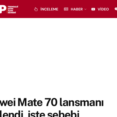
İNCELEME
HABER
VIDEO
wei Mate 70 lansmanı
lendi, işte sebebi