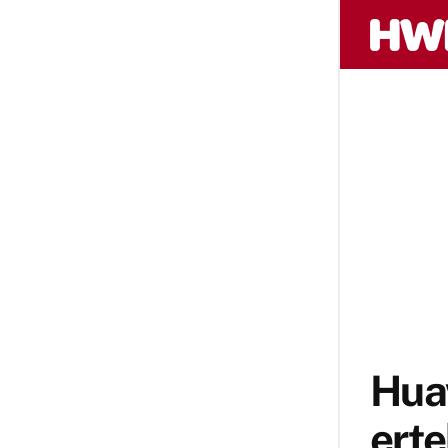
Hua
erte