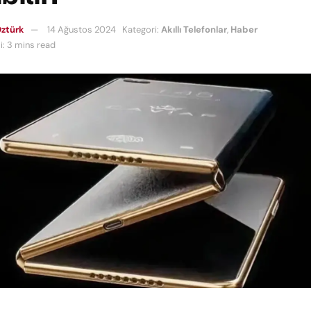
ztürk
14 Ağustos 2024
Kategori:
Akıllı Telefonlar
,
Haber
: 3 mins read