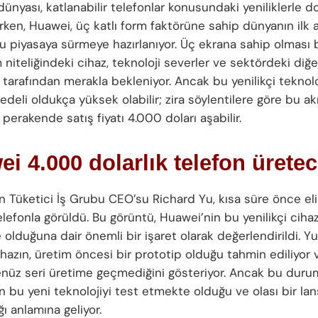
dünyası, katlanabilir telefonlar konusundaki yeniliklerle do
ken, Huawei, üç katlı form faktörüne sahip dünyanın ilk ak
u piyasaya sürmeye hazırlanıyor. Üç ekrana sahip olması
 niteliğindeki cihaz, teknoloji severler ve sektördeki diğ
 tarafından merakla bekleniyor. Ancak bu yenilikçi teknol
deli oldukça yüksek olabilir; zira söylentilere göre bu akıl
perakende satış fiyatı 4.000 doları aşabilir.
i 4.000 dolarlık telefon ürete
n Tüketici İş Grubu CEO’su Richard Yu, kısa süre önce eli
 telefonla görüldü. Bu görüntü, Huawei’nin bu yenilikçi ciha
olduğuna dair önemli bir işaret olarak değerlendirildi. Y
ihazın, üretim öncesi bir prototip olduğu tahmin ediliyor
enüz seri üretime geçmediğini gösteriyor. Ancak bu duru
n bu yeni teknolojiyi test etmekte olduğu ve olası bir l
ğı anlamına geliyor.