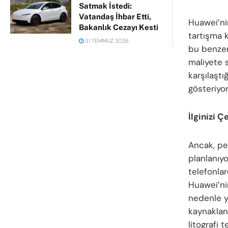
Satmak İstedi:
Vatandaş İhbar Etti,
Huawei’nin
Bakanlık Cezayı Kesti
tartışma k
31 TEMMUZ 2026
bu benzer
maliyete s
karşılaştı
gösteriyor
İlginizi Ç
Ancak, pe
planlanıyo
telefonlar
Huawei’ni
nedenle y
kaynaklan
litografi 