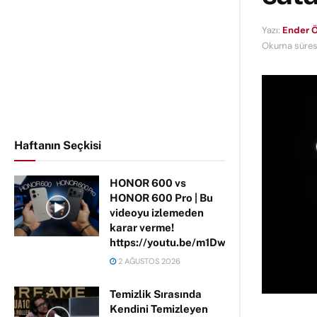
Yazı:
Ender Ö
Okuma süresi
Haftanın Seçkisi
HONOR 600 vs
HONOR 600 Pro | Bu
videoyu izlemeden
karar verme!
https://youtu.be/m1DwhP3lPCM
2 AĞUSTOS 2026
Temizlik Sırasında
Kendini Temizleyen