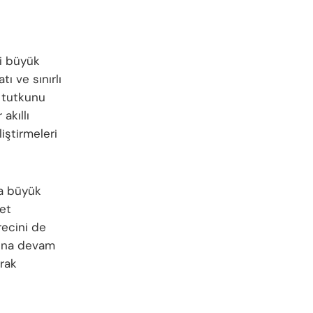
si büyük
ı ve sınırlı
i tutkunu
akıllı
iştirmeleri
da büyük
ket
recini de
arına devam
arak