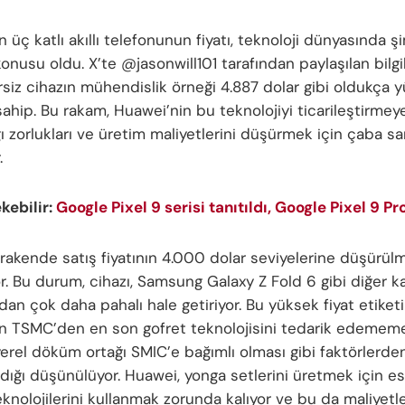
 üç katlı akıllı telefonunun fiyatı, teknoloji dünyasında 
onusu oldu. X’te @jasonwill101 tarafından paylaşılan bilgi
siz cihazın mühendislik örneği 4.887 dolar gibi oldukça y
ahip. Bu rakam, Huawei’nin bu teknolojiyi ticarileştirmeye
ğı zorlukları ve üretim maliyetlerini düşürmek için çaba sar
.
ekebilir:
Google Pixel 9 serisi tanıtıldı, Google Pixel 9 Pr
rakende satış fiyatının 4.000 dolar seviyelerine düşürül
r. Bu durum, cihazı, Samsung Galaxy Z Fold 6 gibi diğer ka
dan çok daha pahalı hale getiriyor. Bu yüksek fiyat etiketi
n TSMC’den en son gofret teknolojisini tedarik edemem
erel döküm ortağı SMIC’e bağımlı olması gibi faktörlerde
dığı düşünülüyor. Huawei, yonga setlerini üretmek için es
teknolojilerini kullanmak zorunda kalıyor ve bu da maliyetl