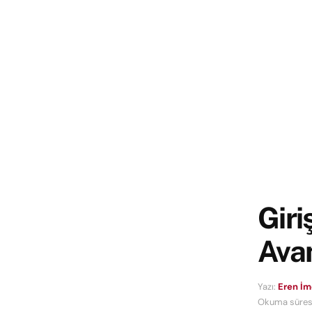
Giri
Avan
Yazı:
Eren İ
Okuma süresi