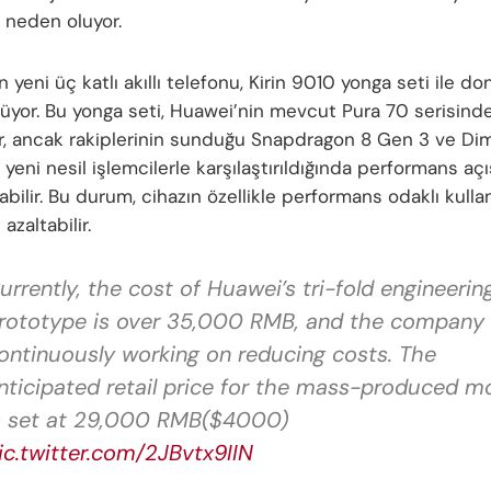
 neden oluyor.
 yeni üç katlı akıllı telefonu, Kirin 9010 yonga seti ile do
nüyor. Bu yonga seti, Huawei’nin mevcut Pura 70 serisind
yor, ancak rakiplerinin sunduğu Snapdragon 8 Gen 3 ve Di
yeni nesil işlemcilerle karşılaştırıldığında performans aç
abilir. Bu durum, cihazın özellikle performans odaklı kullanı
azaltabilir.
urrently, the cost of Huawei’s tri-fold engineerin
rototype is over 35,000 RMB, and the company 
ontinuously working on reducing costs. The
nticipated retail price for the mass-produced m
s set at 29,000 RMB($4000)
ic.twitter.com/2JBvtx9IIN