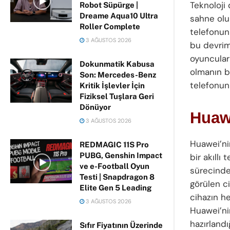
Teknoloji 
Robot Süpürge |
Dreame Aqua10 Ultra
sahne olur
Roller Complete
telefonun
3 AĞUSTOS 2026
bu devrim
oyuncular
Dokunmatik Kabusa
olmanın be
Son: Mercedes-Benz
telefonun 
Kritik İşlevler İçin
Fiziksel Tuşlara Geri
Dönüyor
Huawe
3 AĞUSTOS 2026
Huawei’ni
REDMAGIC 11S Pro
PUBG, Genshin Impact
bir akıllı
ve e-Football Oyun
sürecinde 
Testi | Snapdragon 8
görülen c
Elite Gen 5 Leading
cihazın h
3 AĞUSTOS 2026
Huawei’ni
hazırlandı
Sıfır Fiyatının Üzerinde