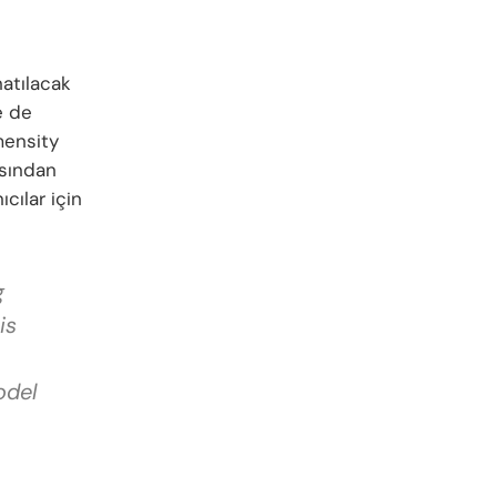
natılacak
e de
mensity
ısından
cılar için
g
is
odel