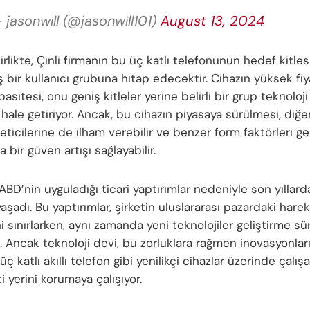
 jasonwill (@jasonwill101)
August 13, 2024
rlikte, Çinli firmanın bu üç katlı telefonunun hedef kitle
 bir kullanıcı grubuna hitap edecektir. Cihazın yüksek fiyat
asitesi, onu geniş kitleler yerine belirli bir grup teknoloj
 hale getiriyor. Ancak, bu cihazın piyasaya sürülmesi, diğer 
eticilerine de ilham verebilir ve benzer form faktörleri gel
bir güven artışı sağlayabilir.
 ABD’nin uyguladığı ticari yaptırımlar nedeniyle son yıllar
yaşadı. Bu yaptırımlar, şirketin uluslararası pazardaki hare
ni sınırlarken, aynı zamanda yeni teknolojiler geliştirme sü
dı. Ancak teknoloji devi, bu zorluklara rağmen inovasyonl
üç katlı akıllı telefon gibi yenilikçi cihazlar üzerinde çalış
 yerini korumaya çalışıyor.