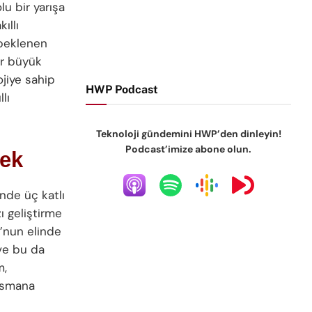
lu bir yarışa
ıllı
 beklenen
er büyük
ojiye sahip
HWP Podcast
lı
Teknoloji gündemini HWP’den dinleyin!
Podcast’imize abone olun.
cek
nde üç katlı
zı geliştirme
u’nun elinde
 ve bu da
m,
ansmana