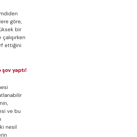
şimdiden
lere göre,
üksek bir
 çalışırken
f ettiğini
o şov yaptı!
mesi
tlanabilir
nin,
esi ve bu
n
ki nesil
erin