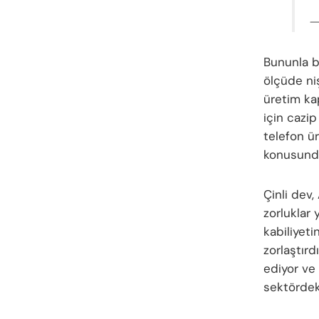
—
Bununla bi
ölçüde niş
üretim kap
için cazip
telefon ür
konusunda 
Çinli dev,
zorluklar 
kabiliyeti
zorlaştır
ediyor ve 
sektördeki