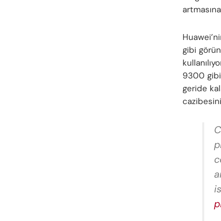
artmasına
Huawei’nin
gibi görü
kullanılı
9300 gibi 
geride kal
cazibesini 
C
p
c
a
i
p