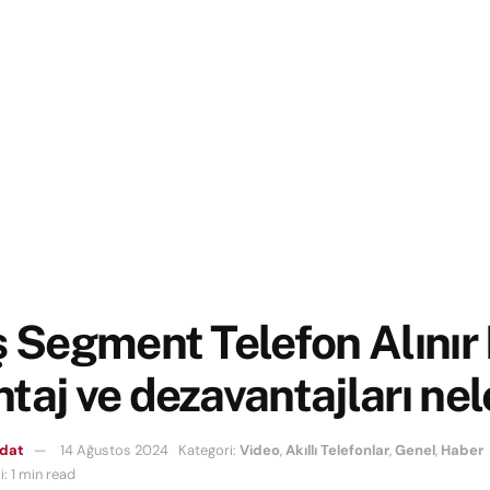
ş Segment Telefon Alınır 
taj ve dezavantajları nel
mdat
14 Ağustos 2024
Kategori:
Video
,
Akıllı Telefonlar
,
Genel
,
Haber
: 1 min read