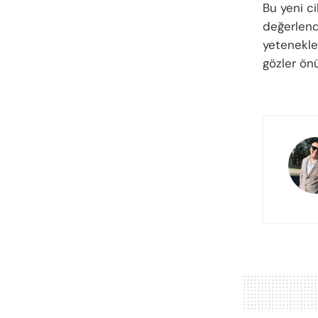
Bu yeni ci
değerlendi
yetenekle
gözler ön