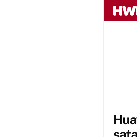
Hua
sata