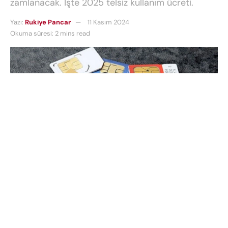
zamlanacak. İşte 2025 telsiz kullanım ücreti.
Yazı:
Rukiye Pancar
11 Kasım 2024
Okuma süresi: 2 mins read
Telsiz Kullanım Ücreti
, 2025 yılında yine yükseliyor.
1986 yılından bu yana GSM kullanıcılarından tahsil
edilen bu ücret, 2025 yılında yapılan
düzenlemelerle beraber yine zamlandı. Geçtiğimiz
yıllara göre önemli bir artış gösteren ücret, her ay