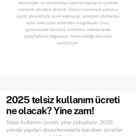
teknolojiler ve donanımlar üzerine kapsamlı içerikler
üreterek okurlara aktardı. Görevi süresince yalnızca
içerik yönetimiyle sınırlı kalmayıp, süreçleri otomatize
eden arka plan sistemleri kurgulayan Onur,
günümüzde teknoloji üretimine odaklanarak
çalışmalarını bilgisayar mühendisliği alanında
sürdürüyor.
2025 telsiz kullanım ücreti
ne olacak? Yine zam!
Telsiz Kullanım Ücreti, yine yükseliyor. 2025
yılında yapılan düzenlemelerle beraber ücretler