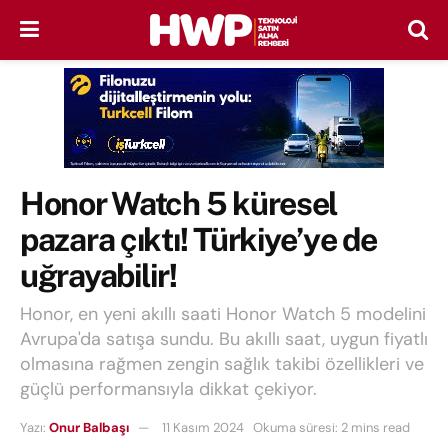
Honor Watch 5 küresel
pazara çıktı! Türkiye’ye de
uğrayabilir!
Honor, en yeni akıllı saati Honor Watch 5 modelini
Avrupa'da satışa sundu. Bu akıllı saat, uygun fiyatlı
olmasına rağmen zengin sağlık takibi özellikleri ve
güçlü performansıyla dikkat çekiyor.
Yazı:
Onur Balbaşı
11 Kasım 2024
Okuma süresi: 2 mins read