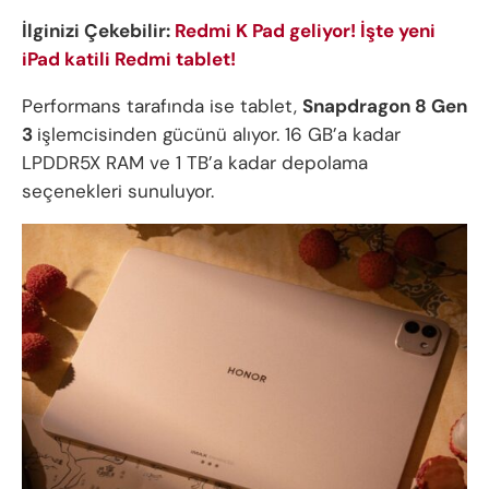
İlginizi Çekebilir:
Redmi K Pad geliyor! İşte yeni
iPad katili Redmi tablet!
Performans tarafında ise tablet,
Snapdragon 8 Gen
3
işlemcisinden gücünü alıyor. 16 GB’a kadar
LPDDR5X RAM ve 1 TB’a kadar depolama
seçenekleri sunuluyor.