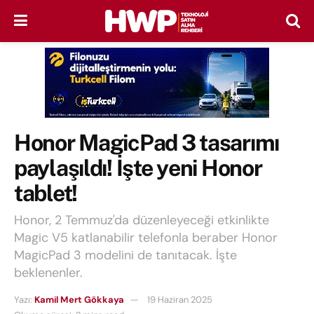
Honor MagicPad 3 tasarımı
paylaşıldı! İşte yeni Honor
tablet!
Honor, 2 Temmuz'da düzenleyeceği etkinlikte
Magic V5 katlanabilir telefonla beraber Honor
MagicPad 3 modelini de tanıtacak. İşte
beklenenler.
Yazı:
Kamil Mert Gökkaya
19 Haziran 2025