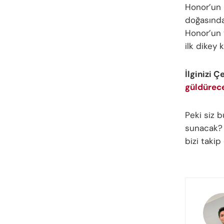
Honor’un k
doğasında
Honor’un y
ilk dikey 
İlginizi Ç
güldürec
Peki siz 
sunacak? D
bizi taki