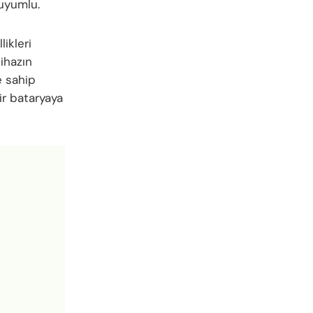
 uyumlu.
likleri
ihazın
e sahip
ir bataryaya