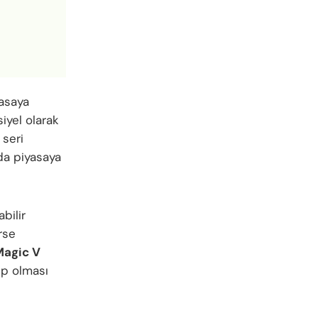
yasaya
iyel olarak
 seri
nda piyasaya
bilir
rse
Magic V
hip olması