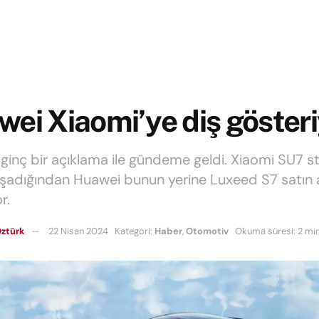
ei Xiaomi’ye diş gösteri
lginç bir açıklama ile gündeme geldi. Xiaomi SU7 st
şadığından Huawei bunun yerine Luxeed S7 satın
r.
ztürk
22 Nisan 2024
Kategori:
Haber
,
Otomotiv
Okuma süresi: 2 mi