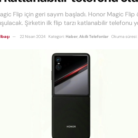
ic Flip için geri sayım başladı. Honor Magic Flip öz
ulacak. Şirketin ilk flip tarzı katlanabilir telefonu y
lbaşı
22 Nisan 2024
Kategori:
Haber
,
Akıllı Telefonlar
Okuma süresi: