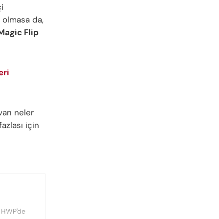
i
 olmasa da,
Magic Flip
eri
arı neler
azlası için
, HWP'de