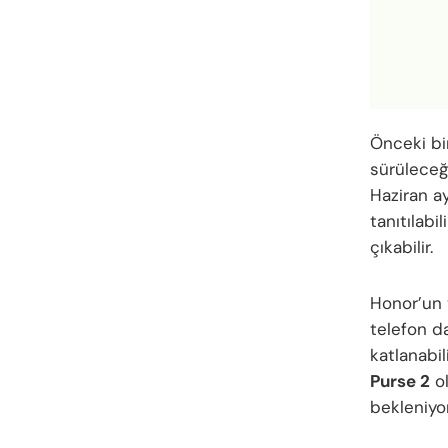
Önceki bir
sürüleceğ
Haziran ay
tanıtılabi
çıkabilir.
Honor’un y
telefon d
katlanabil
Purse 2
ol
bekleniyor