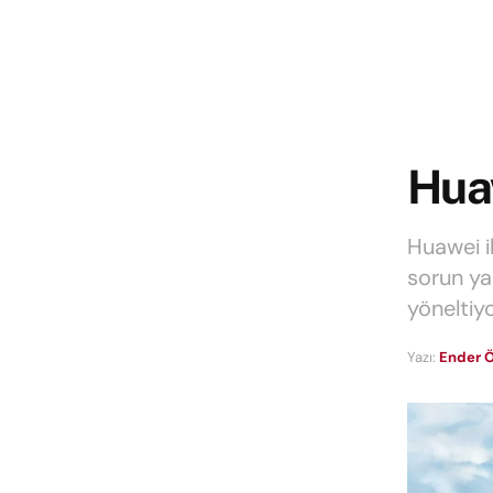
Huaw
Huawei i
sorun ya
yöneltiyo
Yazı:
Ender Ö