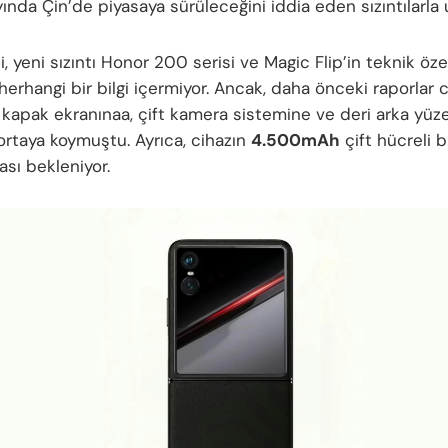
ında Çin’de piyasaya sürüleceğini iddia eden sızıntılarla
i, yeni sızıntı Honor 200 serisi ve Magic Flip’in teknik özel
erhangi bir bilgi içermiyor. Ancak, daha önceki raporlar c
 kapak ekranınaa, çift kamera sistemine ve deri arka yüz
 ortaya koymuştu. Ayrıca, cihazın
4.500mAh
çift hücreli b
ası bekleniyor.