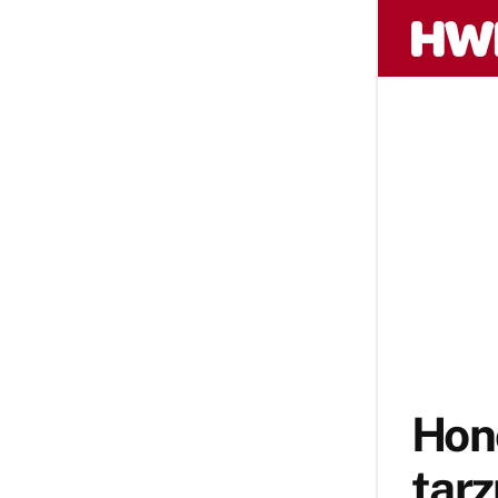
Hono
tarz