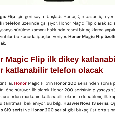
ic Flip
için geri sayım başladı. Honor, Çin pazarı için yeni
lir telefon
üzerinde çalışıyor. Honor Magic Flip olarak adl
iyasaya sürülme zamanı hakkında resmi bir açıklama yapı
zıntılar bu konuda ipuçları veriyor.
Honor Magic Flip özelli
ak.
 Magic Flip ilk dikey katlanabi
 katlanabilir telefon olacak
ıntılar,
Honor
Magic Flip’in
Honor 200
serisinden sonra 
ini öne sürüyor. İlk olarak Honor 200 serisinin piyasaya s
, ardından markanın katlanabilir ekranla donatılmış ilk ka
 tanıtması bekleniyor. Bu bilgi,
Huawei Nova 13 serisi, O
vo S19
serisi
ve
Honor 200 serisi
gibi birkaç üst orta sın