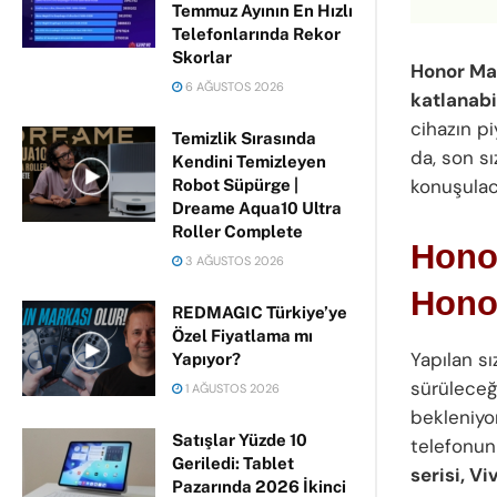
Temmuz Ayının En Hızlı
Telefonlarında Rekor
Skorlar
Honor Mag
6 AĞUSTOS 2026
katlanabi
cihazın p
Temizlik Sırasında
da, son sı
Kendini Temizleyen
konuşulac
Robot Süpürge |
Dreame Aqua10 Ultra
Roller Complete
Honor
3 AĞUSTOS 2026
Honor
REDMAGIC Türkiye’ye
Özel Fiyatlama mı
Yapılan sız
Yapıyor?
sürüleceğ
1 AĞUSTOS 2026
bekleniyor
Satışlar Yüzde 10
telefonunu
Geriledi: Tablet
serisi, Vi
Pazarında 2026 İkinci