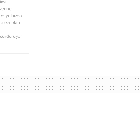
imi
üzerine
nce yalnızca
n arka plan
 sürdürüyor.