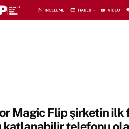
İNCELEME
HABER
VIDEO
r Magic Flip şirketin ilk f
ı katlanabilir telefonu ol