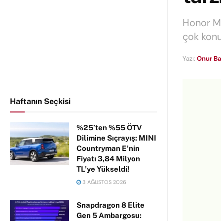
Honor Mag
çok konuş
Yazı:
Onur Ba
Haftanın Seçkisi
%25’ten %55 ÖTV
Dilimine Sıçrayış: MINI
Countryman E’nin
Fiyatı 3,84 Milyon
TL’ye Yükseldi!
3 AĞUSTOS 2026
Snapdragon 8 Elite
Gen 5 Ambargosu: