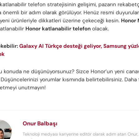
atlanabilir telefon stratejisinin gelişimi, pazarın rekabetç
 önemli bir adım olarak görülüyor. Henüz resmi duyurular
eni ürünleriyle dikkatleri üzerine çekeceği kesin.
Honor 
katlanabilir
Honor katlanabilir telefon
olacak.
ekebilir:
Galaxy AI Türkçe desteği geliyor, Samsung yüzl
ek
bu konuda ne düşünüyorsunuz? Sizce Honor’un yeni canav
üşüncelerinizi yorumlar kısmında belirtebilirsiniz. Daha f
p etmeyi unutmayın!
Onur Balbaşı
Teknoloji medyası kariyerine editör olarak adım atan Onur