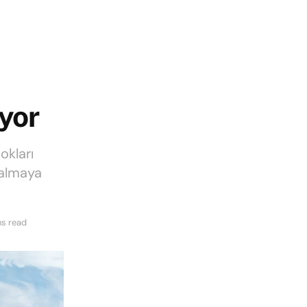
yor
okları
 almaya
ns read