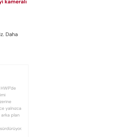
yi kameralı
iz. Daha
, HWP'de
imi
üzerine
nce yalnızca
n arka plan
 sürdürüyor.