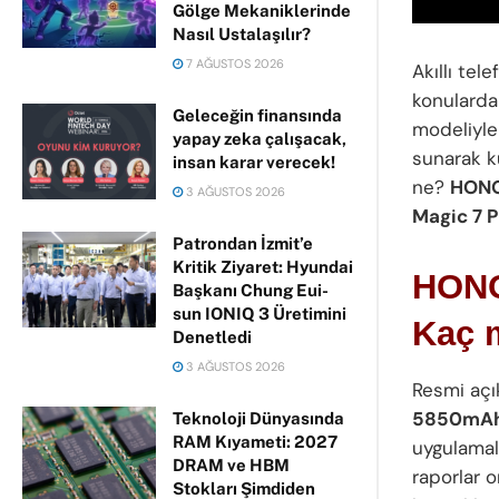
Gölge Mekaniklerinde
Nasıl Ustalaşılır?
7 AĞUSTOS 2026
Akıllı te
konularda
Geleceğin finansında
modeliyle 
yapay zeka çalışacak,
sunarak ku
insan karar verecek!
ne?
HONO
3 AĞUSTOS 2026
Magic 7 P
Patrondan İzmit’e
Kritik Ziyaret: Hyundai
HONO
Başkanı Chung Eui-
sun IONIQ 3 Üretimini
Kaç 
Denetledi
3 AĞUSTOS 2026
Resmi açı
5850mA
Teknoloji Dünyasında
RAM Kıyameti: 2027
uygulamal
DRAM ve HBM
raporlar o
Stokları Şimdiden