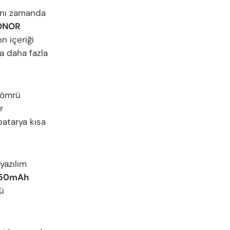
aynı zamanda
ONOR
n içeriği
da daha fazla
l ömrü
r
batarya kısa
 yazılım
50mAh
ü