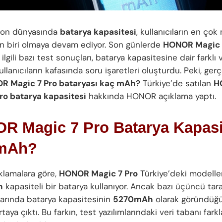
lefon dünyasında
batarya kapasitesi
, kullanıcıların en çok
n biri olmaya devam ediyor. Son günlerde
HONOR Magic 
ilgili bazı test sonuçları, batarya kapasitesine dair farklı v
llanıcıların kafasında soru işaretleri oluşturdu. Peki, ge
R Magic 7 Pro bataryası kaç mAh?
Türkiye’de satılan
H
ro batarya kapasitesi
hakkında HONOR açıklama yaptı.
R Magic 7 Pro Batarya Kapasi
mAh?
klamalara göre,
HONOR Magic 7 Pro
Türkiye’deki modelle
h
kapasiteli bir batarya kullanıyor. Ancak bazı üçüncü tara
arında batarya kapasitesinin
5270mAh
olarak göründüğü
rtaya çıktı. Bu farkın, test yazılımlarındaki veri tabanı fark