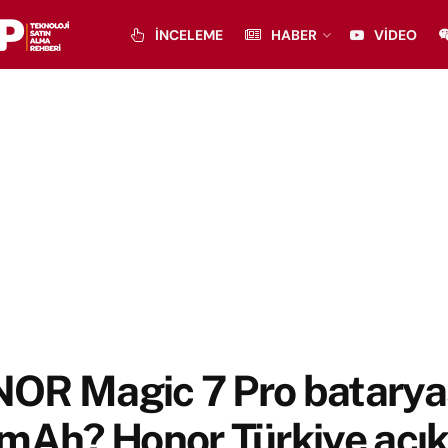
İNCELEME
HABER
VIDEO
OR Magic 7 Pro batarya
mAh? Honor Türkiye açık