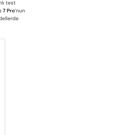
lı test
 7 Pro
’nun
odellerde