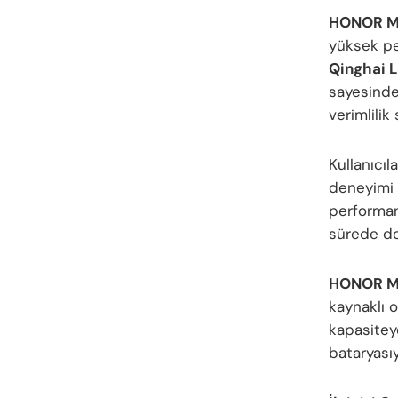
HONOR Ma
yüksek pe
Qinghai L
sayesinde 
verimlilik
Kullanıcıla
deneyimi 
performans
sürede dol
HONOR Ma
kaynaklı 
kapasitey
bataryasıy