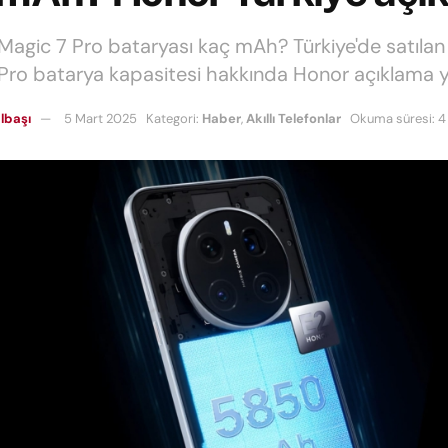
gic 7 Pro bataryası kaç mAh? Türkiye'de satıla
Pro batarya kapasitesi hakkında Honor açıklama y
lbaşı
5 Mart 2025
Kategori:
Haber
,
Akıllı Telefonlar
Okuma süresi: 4