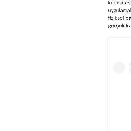
kapasitesi
uygulamala
fiziksel b
gerçek k