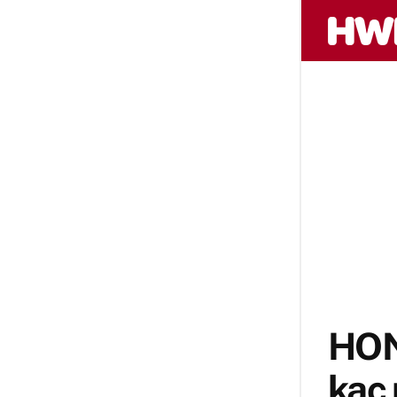
HON
kaç 