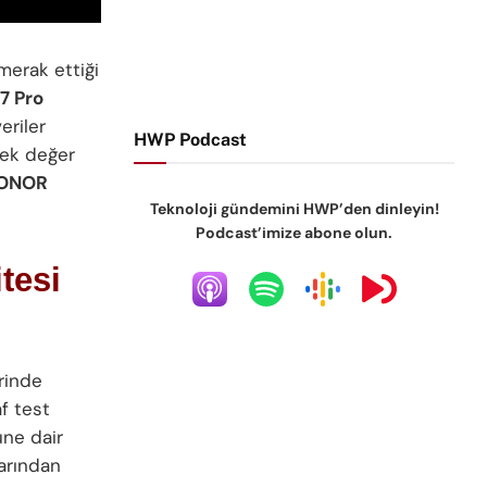
 merak ettiği
7 Pro
eriler
HWP Podcast
rçek değer
ONOR
Teknoloji gündemini HWP’den dinleyin!
Podcast’imize abone olun.
tesi
rinde
f test
ne dair
larından