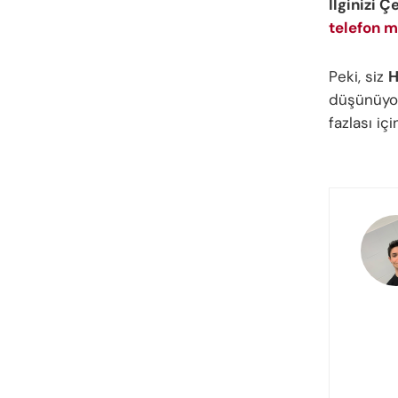
İlginizi Ç
telefon m
Peki, siz
H
düşünüyor
fazlası iç