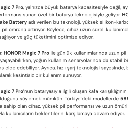
gic 7 Pro
, yalnızca büyük batarya kapasitesiyle değil, 
rformans sunan özel bir batarya teknolojisiyle geliyor.
H
ake Battery
adı verilen bu teknoloji, yüksek silikon-karbo
pil ömrünü artırıyor. Böylece, cihaz uzun süreli kullanım
 sağlıyor ve güç tüketimini optimize ediyor.
r,
HONOR Magic 7 Pro
ile günlük kullanımlarında uzun pi
yaşayabilirken, yoğun kullanım senaryolarında da stabil bi
 elde edebiliyor. Ayrıca, hızlı şarj teknolojisi sayesinde, 
arak kesintisiz bir kullanım sunuyor.
gic 7 Pro
’nun bataryasıyla ilgili oluşan kafa karışıklığının
olduğunu söylemek mümkün. Türkiye’deki modellerde
58
e sahip olan cihaz, yüksek pil performansı ve uzun ömürl
la kullanıcıların beklentilerini karşılamaya devam ediyor.