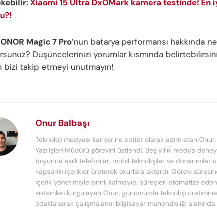
ekebilir:
Xiaomi 15 Ultra DxOMark kamera testinde! En i
u?!
ONOR Magic 7 Pro
’nun batarya performansı hakkında ne
sunuz? Düşüncelerinizi yorumlar kısmında belirtebilirsin
in bizi takip etmeyi unutmayın!
Onur Balbaşı
Teknoloji medyası kariyerine editör olarak adım atan Onur
Yazı İşleri Müdürü görevini üstlendi. Beş yıllık medya deney
boyunca akıllı telefonlar, mobil teknolojiler ve donanımlar 
kapsamlı içerikler üreterek okurlara aktardı. Görevi süresi
içerik yönetimiyle sınırlı kalmayıp, süreçleri otomatize ede
sistemleri kurgulayan Onur, günümüzde teknoloji üretimine
odaklanarak çalışmalarını bilgisayar mühendisliği alanında